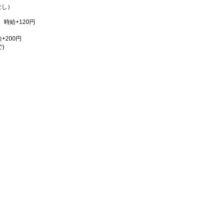
なし）
時給+120円
給+200円
)