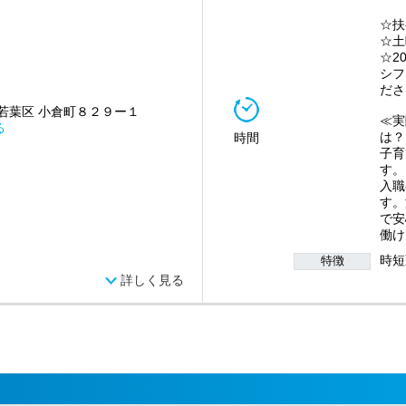
☆扶
☆土
☆2
シフ
ださ
若葉区 小倉町８２９ー１
≪実
る
は？
時間
子育
す。
入職
す。
で安
働け
時短
特徴
詳しく見る