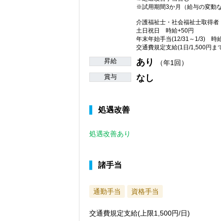
※試用期間3か月（給与の変動
介護福祉士・社会福祉士取得者 
土日祝日 時給+50円
年末年始手当(12/31～1/3) 時
交通費規定支給(1日/1,500円まで
昇給
あり
（年1回）
賞与
なし
処遇改善
処遇改善あり
諸手当
通勤手当
資格手当
交通費規定支給(上限1,500円/日)