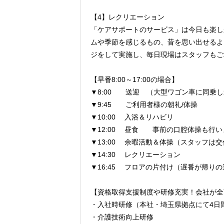
【4】レクリエーション
「ケアサポートのサービス」は今日も楽し
ムや季節を感じるもの、昔を思い出せるよ
ジをして実施し、毎日現場はスタッフもご
【早番8:00～17:00の場合】
▼8:00 送迎 （大型ワゴン車に同乗
▼9:45 ご利用者様の朝礼/体操
▼10:00 入浴＆リハビリ
▼12:00 昼食 事前の口腔体操も行い
▼13:00 余暇活動＆体操（スタッフは
▼14:30 レクリエーション
▼16:45 フロアの片付け（遅番が帰り
【資格取得支援制度や研修充実！会社が全
・入社時研修（本社・埼玉県拠点にて4日
・介護技術向上研修