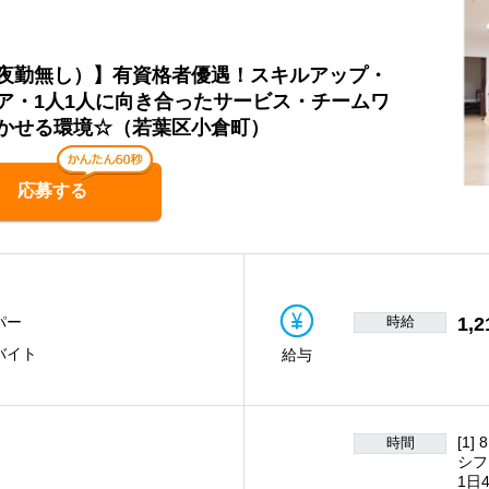
夜勤無し）】有資格者優遇！スキルアップ・
ア・1人1人に向き合ったサービス・チームワ
かせる環境☆（若葉区小倉町）
応募する
時給
1,2
パー
バイト
給与
[1]
時間
シフ
1日