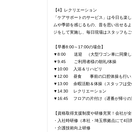
【4】レクリエーション
「ケアサポートのサービス」は今日も楽し
ムや季節を感じるもの、昔を思い出せるよ
ジをして実施し、毎日現場はスタッフもご
【早番8:00～17:00の場合】
▼8:00 送迎 （大型ワゴン車に同乗
▼9:45 ご利用者様の朝礼/体操
▼10:00 入浴＆リハビリ
▼12:00 昼食 事前の口腔体操も行い
▼13:00 余暇活動＆体操（スタッフは
▼14:30 レクリエーション
▼16:45 フロアの片付け（遅番が帰り
【資格取得支援制度や研修充実！会社が全
・入社時研修（本社・埼玉県拠点にて4日
・介護技術向上研修