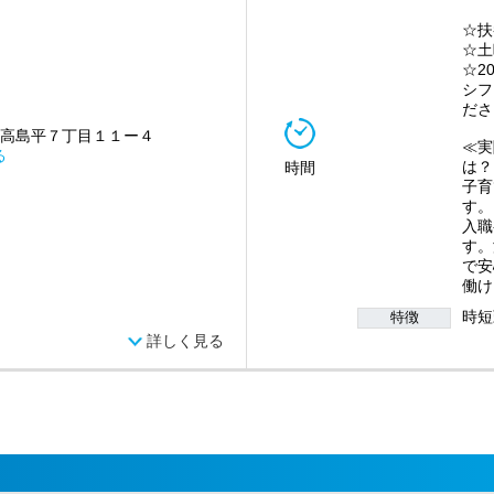
☆扶
☆土
☆2
シフ
ださ
 高島平７丁目１１ー４
≪実
る
は？
時間
子育
す。
入職
す。
で安
働け
時短
特徴
詳しく見る