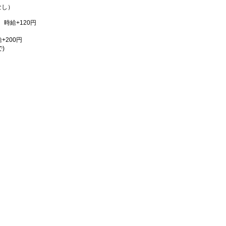
なし）
時給+120円
給+200円
)