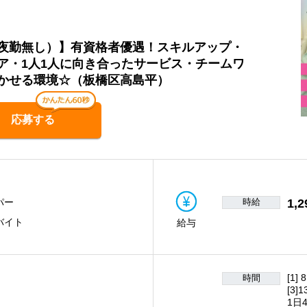
夜勤無し）】有資格者優遇！スキルアップ・
ア・1人1人に向き合ったサービス・チームワ
かせる環境☆（板橋区高島平）
応募する
時給
1,2
パー
バイト
給与
[1]
時間
[3]
1日