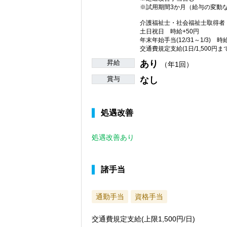
※試用期間3か月（給与の変動
介護福祉士・社会福祉士取得者 
土日祝日 時給+50円
年末年始手当(12/31～1/3) 時
交通費規定支給(1日/1,500円まで
昇給
あり
（年1回）
賞与
なし
処遇改善
処遇改善あり
諸手当
通勤手当
資格手当
交通費規定支給(上限1,500円/日)