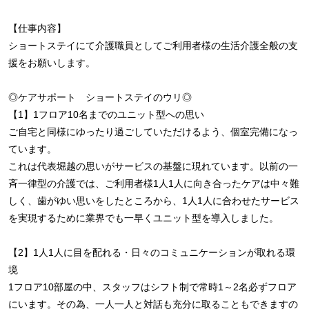
【仕事内容】
ショートステイにて介護職員としてご利用者様の生活介護全般の支
援をお願いします。
◎ケアサポート ショートステイのウリ◎
【1】1フロア10名までのユニット型への思い
ご自宅と同様にゆったり過ごしていただけるよう、個室完備になっ
ています。
これは代表堀越の思いがサービスの基盤に現れています。以前の一
斉一律型の介護では、ご利用者様1人1人に向き合ったケアは中々難
しく、歯がゆい思いをしたところから、1人1人に合わせたサービス
を実現するために業界でも一早くユニット型を導入しました。
【2】1人1人に目を配れる・日々のコミュニケーションが取れる環
境
1フロア10部屋の中、スタッフはシフト制で常時1～2名必ずフロア
にいます。その為、一人一人と対話も充分に取ることもできますの