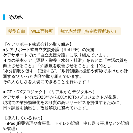
その他
髪型自由
WEB面接可
敷地内禁煙（特定喫煙所あり）
【ケアサポート株式会社の取り組み】
●ケアサポート式自立支援介護（ReLIFE）の実施
ケアサポートでは『自立支援介護』に取り組んでいます。
４つの基本ケア（運動・栄養・水分・排泄）をもとに「生活の質を
向上させること」「介護度を改善させること」を目的とし、
"水分摂取を促す・記録する"、"歩行訓練の撮影や何秒で歩けたか計
測する"といった内容で取り組んでいます。
その人らしさを大切にできることを行います！
●ICT・DXプロジェクト（リアルからデジタルへ）
ケアサポートでは2023年からDXとICTのプロジェクトが発足。
現場での業務効率化を図り質の高いサービスを提供するために、
日々課題を抽出し、改題解決に努めています。
【導入しているもの】
・iPad(服薬管理や食事量、トイレの記録、申し送り事項などの記録
や管理)