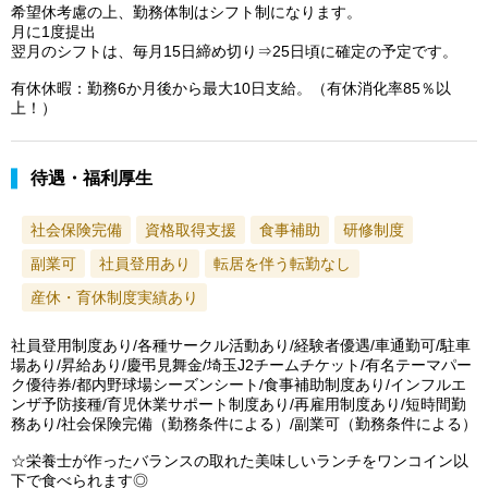
希望休考慮の上、勤務体制はシフト制になります。
月に1度提出
翌月のシフトは、毎月15日締め切り⇒25日頃に確定の予定です。
有休休暇：勤務6か月後から最大10日支給。（有休消化率85％以
上！）
待遇・福利厚生
社会保険完備
資格取得支援
食事補助
研修制度
副業可
社員登用あり
転居を伴う転勤なし
産休・育休制度実績あり
社員登用制度あり/各種サークル活動あり/経験者優遇/車通勤可/駐車
場あり/昇給あり/慶弔見舞金/埼玉J2チームチケット/有名テーマパー
ク優待券/都内野球場シーズンシート/食事補助制度あり/インフルエ
ンザ予防接種/育児休業サポート制度あり/再雇用制度あり/短時間勤
務あり/社会保険完備（勤務条件による）/副業可（勤務条件による）
☆栄養士が作ったバランスの取れた美味しいランチをワンコイン以
下で食べられます◎