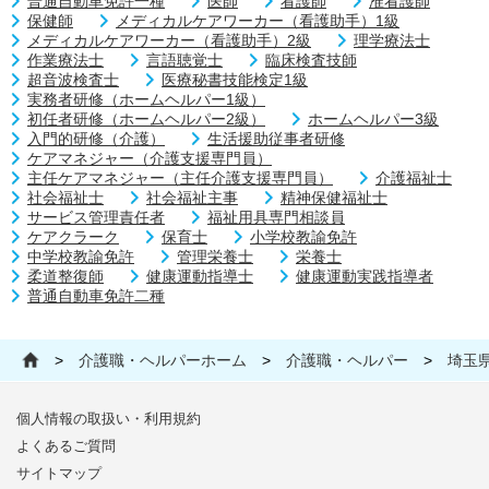
普通自動車免許一種
医師
看護師
准看護師
保健師
メディカルケアワーカー（看護助手）1級
メディカルケアワーカー（看護助手）2級
理学療法士
作業療法士
言語聴覚士
臨床検査技師
超音波検査士
医療秘書技能検定1級
実務者研修（ホームヘルパー1級）
初任者研修（ホームヘルパー2級）
ホームヘルパー3級
入門的研修（介護）
生活援助従事者研修
ケアマネジャー（介護支援専門員）
主任ケアマネジャー（主任介護支援専門員）
介護福祉士
社会福祉士
社会福祉主事
精神保健福祉士
サービス管理責任者
福祉用具専門相談員
ケアクラーク
保育士
小学校教諭免許
中学校教諭免許
管理栄養士
栄養士
柔道整復師
健康運動指導士
健康運動実践指導者
普通自動車免許二種
>
介護職・ヘルパーホーム
>
介護職・ヘルパー
>
埼玉
個人情報の取扱い・利用規約
よくあるご質問
サイトマップ