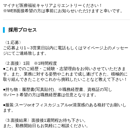
マイナビ医療福祉キャリアよりエントリーください！
※WEB面接希望の方は事前にお知らせいただけますと幸いです。
採用プロセス
〈1.応募〉
ご応募より1～3営業日以内に電話もしくはマイページ上のメッセー
ジにてご連絡致します。
〈2.面接〉1回 ※1時間程度
●これまでのご経歴・ご経験・志望理由をお伺いさせていただきま
す。また、業務に対する姿勢やこれまで成し遂げてきた、積極的に
取り組んできたことやこれから挑戦したいことなど教えて下さい！
●持ち物：履歴書(写真貼付)、※職務経歴書、資格証の写し
※パート希望の方は職務経歴書は任意となります。
●服装:スーツorオフィスカジュアルor清潔感のある格好でお願いし
ます。
〈3.面接結果〉面接後1週間程お待ち下さい。
また、勤務開始日もお気軽にご相談ください。