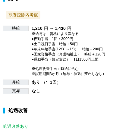
扶養控除内考慮
時給
1,210
円 ～
1,430
円
※給与は、資格により異なる
●夜勤手当 1回：3000円
●土日祝日手当 時給＋50円
●年末年始手当(12/31～1/3） 時給＋200円
●国家資格手当（介護福祉士） 時給＋120円
●通勤手当（規定支給） 1日1500円上限
※処遇改善手当：時給に含む
※試用期間3か月（給与・待遇に変わりなし）
昇給
あり
（年1回）
賞与
なし
処遇改善
処遇改善あり