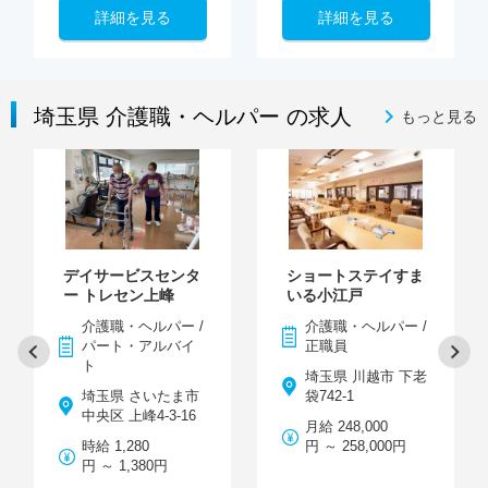
詳細を見る
詳細を見る
埼玉県 介護職・ヘルパー の求人
もっと見る
デイサービスセンタ
ショートステイすま
ー トレセン上峰
いる小江戸
介護職・ヘルパー /
介護職・ヘルパー /
パート・アルバイ
正職員
ト
埼玉県 川越市 下老
埼玉県 さいたま市
袋742-1
中央区 上峰4-3-16
月給 248,000
時給 1,280
円 ～ 258,000円
円 ～ 1,380円