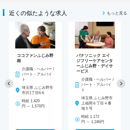
近くの似たような求人
もっと見る
ココファンふじみ野
パナソニック エイ
南
ジフリーケアセンタ
ーふじみ野・デイサ
介護職・ヘルパー /
ービス
パート・アルバイ
ト
介護職・ヘルパー /
パート・アルバイ
埼玉県 ふじみ野市
ト
市沢1丁目6-6
埼玉県 ふじみ野市
時給 1,420
上福岡６丁目４番
円 ～ 1,570円
地５号
時給 1,172
円 ～ 1,246円