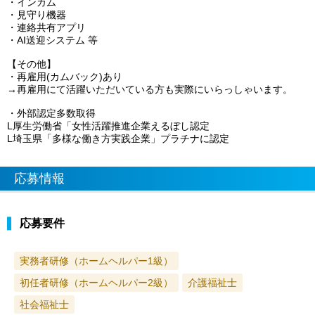
・インカム
・見守り機器
・連絡共有アプリ
・AI送迎システム 等
【その他】
・再雇用(カムバック)あり
→再雇用にて活躍いただいている方も実際にいらっしゃいます。
・外部認定多数取得
L厚生労働省「女性活躍推進企業えるぼし認定
L埼玉県「多様な働き方実践企業」プラチナに認定
応募情報
応募要件
実務者研修（ホームヘルパー1級）
初任者研修（ホームヘルパー2級）
介護福祉士
社会福祉士