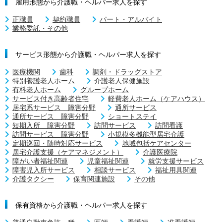
雇用形態から介護職・ヘルパー求人を探す
正職員
契約職員
パート・アルバイト
業務委託・その他
サービス形態から介護職・ヘルパー求人を探す
医療機関
歯科
調剤・ドラッグストア
特別養護老人ホーム
介護老人保健施設
有料老人ホーム
グループホーム
サービス付き高齢者住宅
軽費老人ホーム（ケアハウス）
居宅系サービス 障害分野
通所サービス
通所サービス 障害分野
ショートステイ
短期入所 障害分野
訪問サービス
訪問看護
訪問サービス 障害分野
小規模多機能型居宅介護
定期巡回・随時対応サービス
地域包括ケアセンター
居宅介護支援（ケアマネジメント）
介護医療院
障がい者福祉関連
児童福祉関連
就労支援サービス
障害児入所サービス
相談サービス
福祉用具関連
介護タクシー
保育関連施設
その他
保有資格から介護職・ヘルパー求人を探す