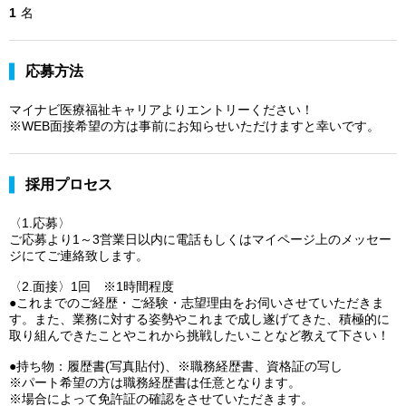
1
名
応募方法
マイナビ医療福祉キャリアよりエントリーください！
※WEB面接希望の方は事前にお知らせいただけますと幸いです。
採用プロセス
〈1.応募〉
ご応募より1～3営業日以内に電話もしくはマイページ上のメッセー
ジにてご連絡致します。
〈2.面接〉1回 ※1時間程度
●これまでのご経歴・ご経験・志望理由をお伺いさせていただきま
す。また、業務に対する姿勢やこれまで成し遂げてきた、積極的に
取り組んできたことやこれから挑戦したいことなど教えて下さい！
●持ち物：履歴書(写真貼付)、※職務経歴書、資格証の写し
※パート希望の方は職務経歴書は任意となります。
※場合によって免許証の確認をさせていただきます。