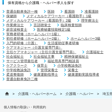
保有資格から介護職・ヘルパー求人を探す
普通自動車免許一種
医師
看護師
准看護師
保健師
メディカルケアワーカー（看護助手）1級
メディカルケアワーカー（看護助手）2級
理学療法士
作業療法士
言語聴覚士
臨床検査技師
超音波検査士
医療秘書技能検定1級
実務者研修（ホームヘルパー1級）
初任者研修（ホームヘルパー2級）
ホームヘルパー3級
入門的研修（介護）
生活援助従事者研修
ケアマネジャー（介護支援専門員）
主任ケアマネジャー（主任介護支援専門員）
介護福祉士
社会福祉士
社会福祉主事
精神保健福祉士
サービス管理責任者
福祉用具専門相談員
ケアクラーク
保育士
小学校教諭免許
中学校教諭免許
管理栄養士
栄養士
柔道整復師
健康運動指導士
健康運動実践指導者
普通自動車免許二種
>
介護職・ヘルパーホーム
>
介護職・ヘルパー
>
埼玉
個人情報の取扱い・利用規約