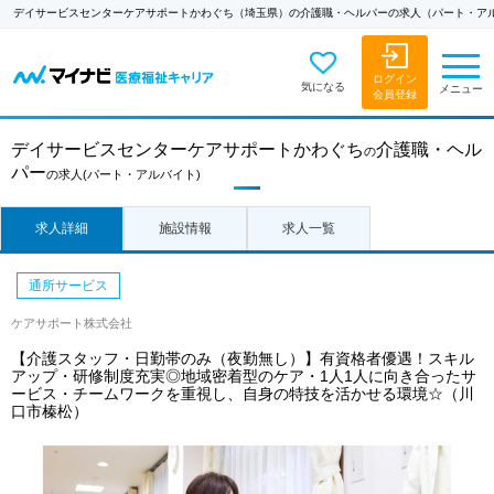
デイサービスセンターケアサポートかわぐち（埼玉県）の介護職・ヘルパーの求人（パート・ア
ログイン
気になる
メニュー
会員登録
デイサービスセンターケアサポートかわぐち
介護職・ヘル
の
パー
の求人
(パート・アルバイト)
求人詳細
施設情報
求人一覧
通所サービス
ケアサポート株式会社
【介護スタッフ・日勤帯のみ（夜勤無し）】有資格者優遇！スキル
アップ・研修制度充実◎地域密着型のケア・1人1人に向き合ったサ
ービス・チームワークを重視し、自身の特技を活かせる環境☆（川
口市榛松）