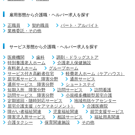
雇用形態から介護職・ヘルパー求人を探す
正職員
契約職員
パート・アルバイト
業務委託・その他
サービス形態から介護職・ヘルパー求人を探す
医療機関
歯科
調剤・ドラッグストア
特別養護老人ホーム
介護老人保健施設
有料老人ホーム
グループホーム
サービス付き高齢者住宅
軽費老人ホーム（ケアハウス）
居宅系サービス 障害分野
通所サービス
通所サービス 障害分野
ショートステイ
短期入所 障害分野
訪問サービス
訪問看護
訪問サービス 障害分野
小規模多機能型居宅介護
定期巡回・随時対応サービス
地域包括ケアセンター
居宅介護支援（ケアマネジメント）
介護医療院
障がい者福祉関連
児童福祉関連
就労支援サービス
障害児入所サービス
相談サービス
福祉用具関連
介護タクシー
保育関連施設
その他