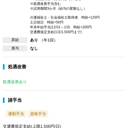
※処遇改善手当含む
※試用期間3か月（給与の変動なし）
介護福祉士・社会福祉士取得者 時給+120円
土日祝日 時給+50円
年末年始手当(12/31～1/3) 時給+200円
交通費規定支給(1日/1,500円まで)
昇給
あり
（年1回）
賞与
なし
処遇改善
処遇改善あり
諸手当
通勤手当
資格手当
交通費規定支給(上限1,500円/日)