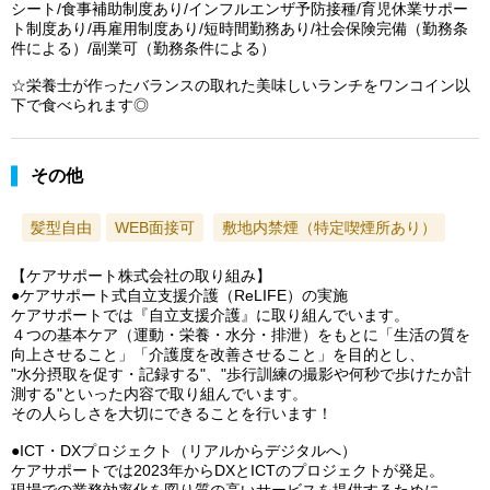
シート/食事補助制度あり/インフルエンザ予防接種/育児休業サポー
ト制度あり/再雇用制度あり/短時間勤務あり/社会保険完備（勤務条
件による）/副業可（勤務条件による）
☆栄養士が作ったバランスの取れた美味しいランチをワンコイン以
下で食べられます◎
その他
髪型自由
WEB面接可
敷地内禁煙（特定喫煙所あり）
【ケアサポート株式会社の取り組み】
●ケアサポート式自立支援介護（ReLIFE）の実施
ケアサポートでは『自立支援介護』に取り組んでいます。
４つの基本ケア（運動・栄養・水分・排泄）をもとに「生活の質を
向上させること」「介護度を改善させること」を目的とし、
"水分摂取を促す・記録する"、"歩行訓練の撮影や何秒で歩けたか計
測する"といった内容で取り組んでいます。
その人らしさを大切にできることを行います！
●ICT・DXプロジェクト（リアルからデジタルへ）
ケアサポートでは2023年からDXとICTのプロジェクトが発足。
現場での業務効率化を図り質の高いサービスを提供するために、