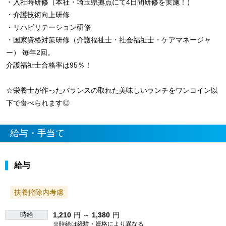
・入社時研修（本社・埼玉県拠点にて4日間研修を実施！）
・介護技術向上研修
・リハビリテーション研修
・国家資格対策研修（介護福祉士・社会福祉士・ケアマネージャ
ー） 毎年2回。
介護福祉士合格率は95％！
☆栄養士が作ったバランスの取れた美味しいランチをワンコイン以
下で食べられます◎
給与・手当て
給与
扶養控除内考慮
時給
1,210
円 ～
1,380
円
※時給は経験・資格により異なる