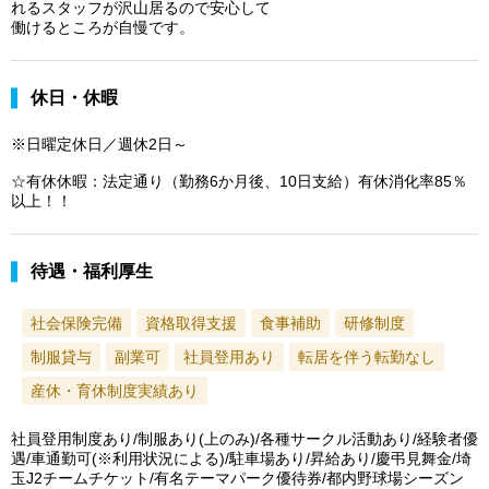
れるスタッフが沢山居るので安心して
働けるところが自慢です。
休日・休暇
※日曜定休日／週休2日～
☆有休休暇：法定通り（勤務6か月後、10日支給）有休消化率85％
以上！！
待遇・福利厚生
社会保険完備
資格取得支援
食事補助
研修制度
制服貸与
副業可
社員登用あり
転居を伴う転勤なし
産休・育休制度実績あり
社員登用制度あり/制服あり(上のみ)/各種サークル活動あり/経験者優
遇/車通勤可(※利用状況による)/駐車場あり/昇給あり/慶弔見舞金/埼
玉J2チームチケット/有名テーマパーク優待券/都内野球場シーズン