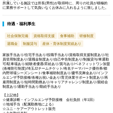
所属している施設では所長(男性)が取得時に、周りの社員が積極的
に業務サポートして気負いなくお休みに入れるように致しました。
待遇・福利厚生
社会保険完備
資格取得支援
食事補助
研修制度
退職金
制服貸与
産休・育休制度実績あり
家族手当あり/住宅手当あり/役職手当あり/資格取得支援制度あり/社
員登用制度あり/退職金制度あり/自己申告制度あり/制服貸与/車通勤
可/駐車場あり/経験者優遇/昇給あり/賞与あり/ベネフィットワン加盟
(各種割引制度)/埼玉J2チームチケット/有名テーマパーク優待券/都
内野球場シーズンシート/食事補助制度あり/慶弔見舞金あり/インフ
ルエンザ予防接種/各種お祝い金あり/育児休業サポート制度あり/再
雇用制度あり/短時間勤務あり/キャリアチャレンジ制度あり/親睦会
制度あり/通勤手当あり/勤続手当あり
【上記他】
☆健康診断・インフルエンザ予防接種 会社負担（年1回）
☆地域手当（配属勤務地による）
☆ユニ・ケアーアウトレット販売