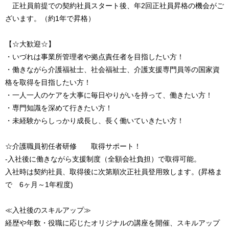
正社員前提での契約社員スタート後、年2回正社員昇格の機会がご
ざいます。（約1年で昇格）
【☆大歓迎☆】
・いづれは事業所管理者や拠点責任者を目指したい方！
・働きながら介護福祉士、社会福祉士、介護支援専門員等の国家資
格を取得を目指したい方！
・一人一人のケアを大事に毎日やりがいを持って、働きたい方！
・専門知識を深めて行きたい方！
・未経験からしっかり成長し、長く働いていきたい方！
☆介護職員初任者研修 取得サポート！
-入社後に働きながら支援制度（全額会社負担）で取得可能。
入社時は契約社員、取得後に次第順次正社員登用致します。(昇格ま
で 6ヶ月～1年程度)
≪入社後のスキルアップ≫
経歴や年数・役職に応じたオリジナルの講座を開催、スキルアップ