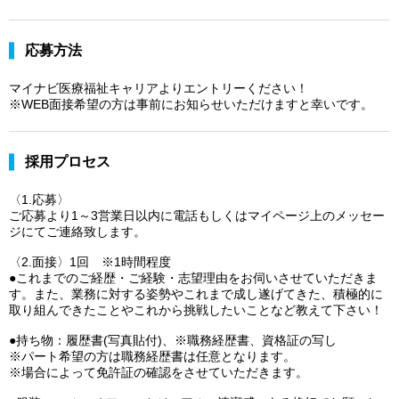
応募方法
マイナビ医療福祉キャリアよりエントリーください！
※WEB面接希望の方は事前にお知らせいただけますと幸いです。
採用プロセス
〈1.応募〉
ご応募より1～3営業日以内に電話もしくはマイページ上のメッセー
ジにてご連絡致します。
〈2.面接〉1回 ※1時間程度
●これまでのご経歴・ご経験・志望理由をお伺いさせていただきま
す。また、業務に対する姿勢やこれまで成し遂げてきた、積極的に
取り組んできたことやこれから挑戦したいことなど教えて下さい！
●持ち物：履歴書(写真貼付)、※職務経歴書、資格証の写し
※パート希望の方は職務経歴書は任意となります。
※場合によって免許証の確認をさせていただきます。