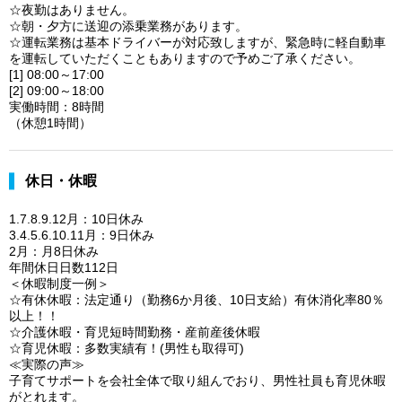
☆夜勤はありません。
☆朝・夕方に送迎の添乗業務があります。
☆運転業務は基本ドライバーが対応致しますが、緊急時に軽自動車
を運転していただくこともありますので予めご了承ください。
[1] 08:00～17:00
[2] 09:00～18:00
実働時間：8時間
（休憩1時間）
休日・休暇
1.7.8.9.12月：10日休み
3.4.5.6.10.11月：9日休み
2月：月8日休み
年間休日日数112日
＜休暇制度一例＞
☆有休休暇：法定通り（勤務6か月後、10日支給）有休消化率80％
以上！！
☆介護休暇・育児短時間勤務・産前産後休暇
☆育児休暇：多数実績有！(男性も取得可)
≪実際の声≫
子育てサポートを会社全体で取り組んでおり、男性社員も育児休暇
がとれます。