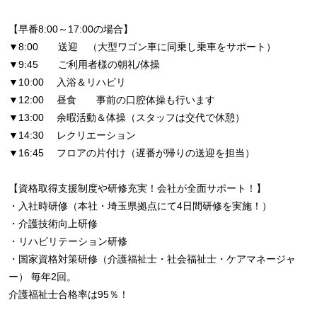
【早番8:00～17:00の場合】
▼8:00 送迎 （大型ワゴン車に同乗し乗車をサポート）
▼9:45 ご利用者様の朝礼/体操
▼10:00 入浴＆リハビリ
▼12:00 昼食 事前の口腔体操も行います
▼13:00 余暇活動＆体操（スタッフは交代で休憩）
▼14:30 レクリエーション
▼16:45 フロアの片付け（遅番が帰りの送迎を担当）
【資格取得支援制度や研修充実！会社が全面サポート！】
・入社時研修（本社・埼玉県拠点にて4日間研修を実施！）
・介護技術向上研修
・リハビリテーション研修
・国家資格対策研修（介護福祉士・社会福祉士・ケアマネージャ
ー） 毎年2回。
介護福祉士合格率は95％！