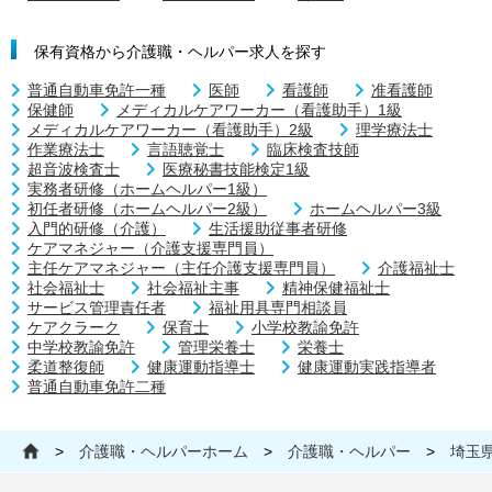
保有資格から介護職・ヘルパー求人を探す
普通自動車免許一種
医師
看護師
准看護師
保健師
メディカルケアワーカー（看護助手）1級
メディカルケアワーカー（看護助手）2級
理学療法士
作業療法士
言語聴覚士
臨床検査技師
超音波検査士
医療秘書技能検定1級
実務者研修（ホームヘルパー1級）
初任者研修（ホームヘルパー2級）
ホームヘルパー3級
入門的研修（介護）
生活援助従事者研修
ケアマネジャー（介護支援専門員）
主任ケアマネジャー（主任介護支援専門員）
介護福祉士
社会福祉士
社会福祉主事
精神保健福祉士
サービス管理責任者
福祉用具専門相談員
ケアクラーク
保育士
小学校教諭免許
中学校教諭免許
管理栄養士
栄養士
柔道整復師
健康運動指導士
健康運動実践指導者
普通自動車免許二種
>
介護職・ヘルパーホーム
>
介護職・ヘルパー
>
埼玉