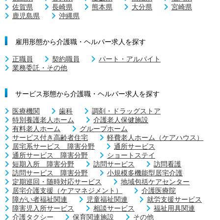
佐賀県
長崎県
熊本県
大分県
宮崎県
鹿児島県
沖縄県
雇用形態から介護職・ヘルパー求人を探す
正職員
契約職員
パート・アルバイト
業務委託・その他
サービス形態から介護職・ヘルパー求人を探す
医療機関
歯科
調剤・ドラッグストア
特別養護老人ホーム
介護老人保健施設
有料老人ホーム
グループホーム
サービス付き高齢者住宅
軽費老人ホーム（ケアハウス）
居宅系サービス 障害分野
通所サービス
通所サービス 障害分野
ショートステイ
短期入所 障害分野
訪問サービス
訪問看護
訪問サービス 障害分野
小規模多機能型居宅介護
定期巡回・随時対応サービス
地域包括ケアセンター
居宅介護支援（ケアマネジメント）
介護医療院
障がい者福祉関連
児童福祉関連
就労支援サービス
障害児入所サービス
相談サービス
福祉用具関連
介護タクシー
保育関連施設
その他