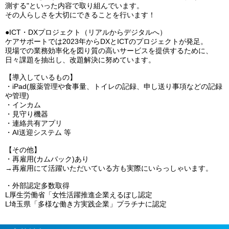
測する"といった内容で取り組んでいます。
その人らしさを大切にできることを行います！
●ICT・DXプロジェクト（リアルからデジタルへ）
ケアサポートでは2023年からDXとICTのプロジェクトが発足。
現場での業務効率化を図り質の高いサービスを提供するために、
日々課題を抽出し、改題解決に努めています。
【導入しているもの】
・iPad(服薬管理や食事量、トイレの記録、申し送り事項などの記録
や管理)
・インカム
・見守り機器
・連絡共有アプリ
・AI送迎システム 等
【その他】
・再雇用(カムバック)あり
→再雇用にて活躍いただいている方も実際にいらっしゃいます。
・外部認定多数取得
L厚生労働省「女性活躍推進企業えるぼし認定
L埼玉県「多様な働き方実践企業」プラチナに認定