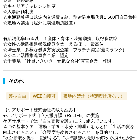
☆永年勤続表彰
☆キャリアチャレンジ制度
☆人事評価制度
☆車通勤希望は規定内交通費支給。別途駐車場代月1,500円自己負担
☆敷地内禁煙（屋外に喫煙場所設置）
有給消化率85％以上！産休・育休・時短勤務、取得多数◎
☆女性の活躍推進状況優良企業「えるぼし」最高位
☆埼玉県 多様な働き方実践企業 プラチナ認定(最高ランク)
☆シニア活躍推進宣言企業 認定
☆千葉県 “社員いきいき！元気な会社”宣言企業 登録
その他
髪型自由
WEB面接可
敷地内禁煙（特定喫煙所あり）
【ケアサポート株式会社の取り組み】
●ケアサポート式自立支援介護（ReLIFE）の実施
ケアサポートでは『自立支援介護』に取り組んでいます。
４つの基本ケア（運動・栄養・水分・排泄）をもとに「生活の質を
向上させること」「介護度を改善させること」を目的とし、
"水分摂取を促す・記録する"、"歩行訓練の撮影や何秒で歩けたか計