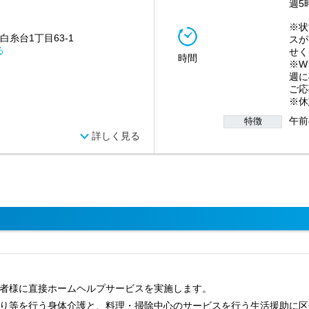
週5
※状
白糸台1丁目63-1
スが
る
せく
時間
※W
週に
ご応
※休
午前
特徴
詳しく見る
者様に直接ホームヘルプサービスを実施します。
り等を行う身体介護と、料理・掃除中心のサービスを行う生活援助に区