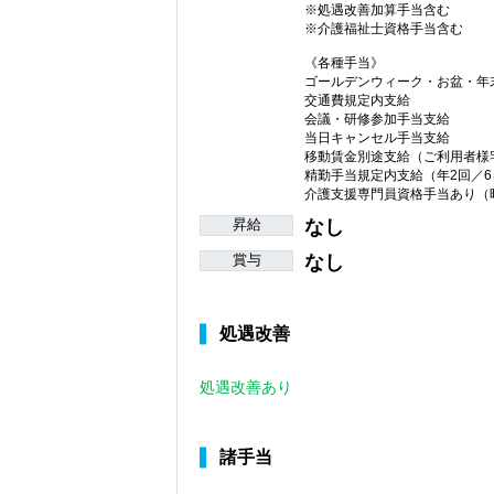
※処遇改善加算手当含む
※介護福祉士資格手当含む
《各種手当》
ゴールデンウィーク・お盆・年
交通費規定内支給
会議・研修参加手当支給
当日キャンセル手当支給
移動賃金別途支給（ご利用者様
精勤手当規定内支給（年2回／6
介護支援専門員資格手当あり（時
昇給
なし
賞与
なし
処遇改善
処遇改善あり
諸手当