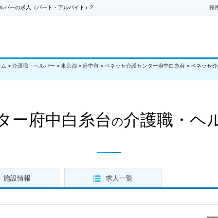
ルパーの求人（パート・アルバイト）2
採
ーム
>
介護職・ヘルパー
>
東京都
>
府中市
>
ベネッセ介護センター府中白糸台
>
ベネッセ介
ター府中白糸台
介護職・ヘ
の
施設情報
求人一覧