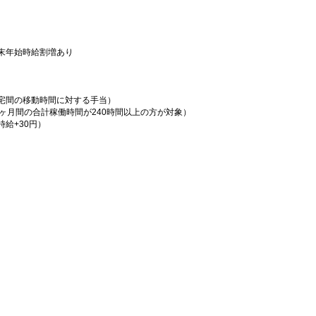
末年始時給割増あり
宅間の移動時間に対する手当）
ヶ月間の合計稼働時間が240時間以上の方が対象）
給+30円）