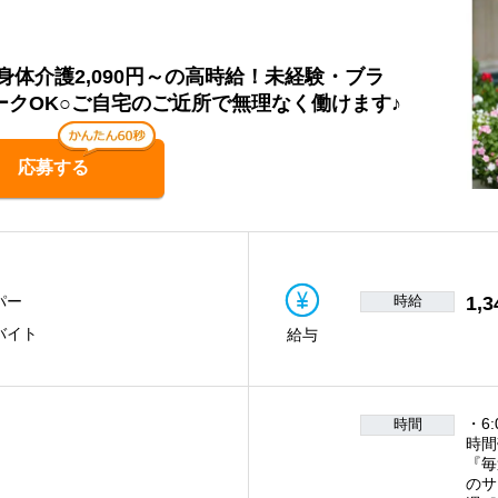
体介護2,090円～の高時給！未経験・ブラ
ークOK○ご自宅のご近所で無理なく働けます♪
応募する
時給
1,3
パー
バイト
給与
・6
時間
時間
『毎
のサ