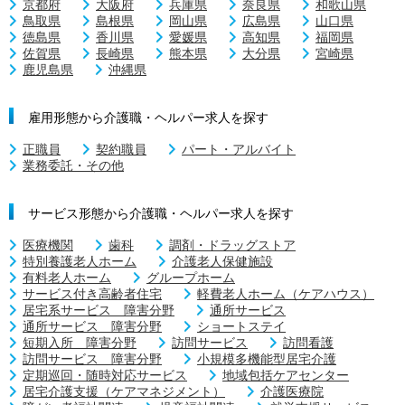
京都府
大阪府
兵庫県
奈良県
和歌山県
鳥取県
島根県
岡山県
広島県
山口県
徳島県
香川県
愛媛県
高知県
福岡県
佐賀県
長崎県
熊本県
大分県
宮崎県
鹿児島県
沖縄県
雇用形態から介護職・ヘルパー求人を探す
正職員
契約職員
パート・アルバイト
業務委託・その他
サービス形態から介護職・ヘルパー求人を探す
医療機関
歯科
調剤・ドラッグストア
特別養護老人ホーム
介護老人保健施設
有料老人ホーム
グループホーム
サービス付き高齢者住宅
軽費老人ホーム（ケアハウス）
居宅系サービス 障害分野
通所サービス
通所サービス 障害分野
ショートステイ
短期入所 障害分野
訪問サービス
訪問看護
訪問サービス 障害分野
小規模多機能型居宅介護
定期巡回・随時対応サービス
地域包括ケアセンター
居宅介護支援（ケアマネジメント）
介護医療院