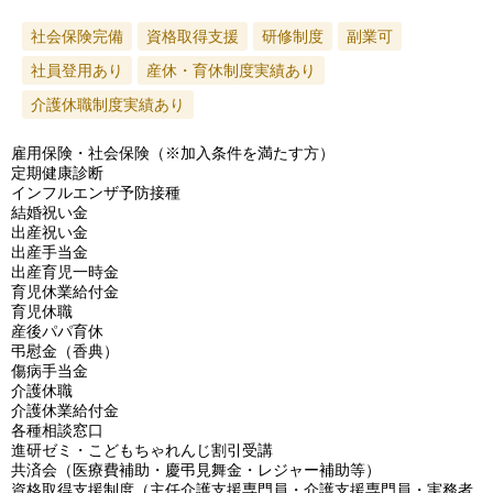
社会保険完備
資格取得支援
研修制度
副業可
社員登用あり
産休・育休制度実績あり
介護休職制度実績あり
雇用保険・社会保険（※加入条件を満たす方）
定期健康診断
インフルエンザ予防接種
結婚祝い金
出産祝い金
出産手当金
出産育児一時金
育児休業給付金
育児休職
産後パパ育休
弔慰金（香典）
傷病手当金
介護休職
介護休業給付金
各種相談窓口
進研ゼミ・こどもちゃれんじ割引受講
共済会（医療費補助・慶弔見舞金・レジャー補助等）
資格取得支援制度（主任介護支援専門員・介護支援専門員・実務者