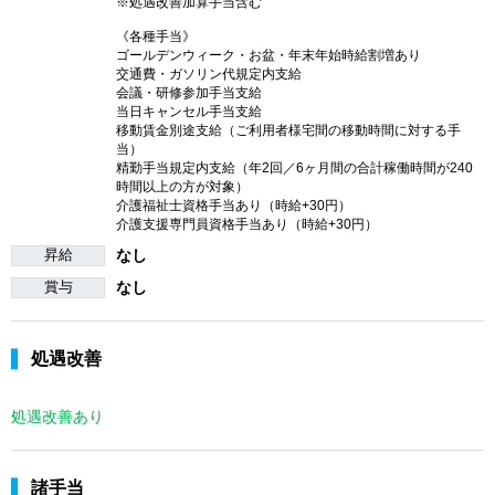
※処遇改善加算手当含む
《各種手当》
ゴールデンウィーク・お盆・年末年始時給割増あり
交通費・ガソリン代規定内支給
会議・研修参加手当支給
当日キャンセル手当支給
移動賃金別途支給（ご利用者様宅間の移動時間に対する手
当）
精勤手当規定内支給（年2回／6ヶ月間の合計稼働時間が240
時間以上の方が対象）
介護福祉士資格手当あり（時給+30円）
介護支援専門員資格手当あり（時給+30円）
昇給
なし
賞与
なし
処遇改善
処遇改善あり
諸手当