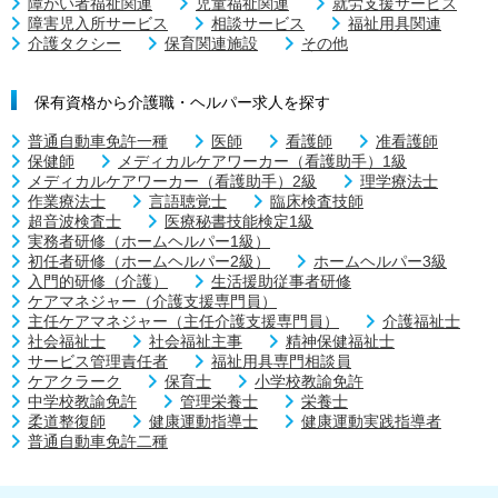
障がい者福祉関連
児童福祉関連
就労支援サービス
障害児入所サービス
相談サービス
福祉用具関連
介護タクシー
保育関連施設
その他
保有資格から介護職・ヘルパー求人を探す
普通自動車免許一種
医師
看護師
准看護師
保健師
メディカルケアワーカー（看護助手）1級
メディカルケアワーカー（看護助手）2級
理学療法士
作業療法士
言語聴覚士
臨床検査技師
超音波検査士
医療秘書技能検定1級
実務者研修（ホームヘルパー1級）
初任者研修（ホームヘルパー2級）
ホームヘルパー3級
入門的研修（介護）
生活援助従事者研修
ケアマネジャー（介護支援専門員）
主任ケアマネジャー（主任介護支援専門員）
介護福祉士
社会福祉士
社会福祉主事
精神保健福祉士
サービス管理責任者
福祉用具専門相談員
ケアクラーク
保育士
小学校教諭免許
中学校教諭免許
管理栄養士
栄養士
柔道整復師
健康運動指導士
健康運動実践指導者
普通自動車免許二種