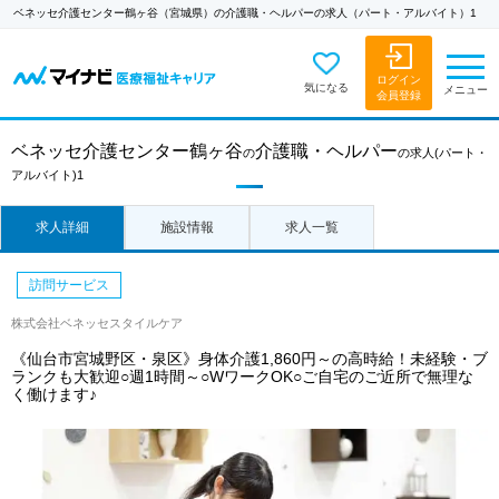
ベネッセ介護センター鶴ヶ谷（宮城県）の介護職・ヘルパーの求人（パート・アルバイト）1
ログイン
気になる
メニュー
会員登録
ベネッセ介護センター鶴ヶ谷
介護職・ヘルパー
の
の求人
(パート・
アルバイト)1
求人詳細
施設情報
求人一覧
訪問サービス
株式会社ベネッセスタイルケア
《仙台市宮城野区・泉区》身体介護1,860円～の高時給！未経験・ブ
ランクも大歓迎○週1時間～○WワークOK○ご自宅のご近所で無理な
く働けます♪