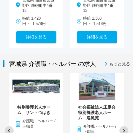
宮城県 仙台市宮城
宮城県 仙台市宮城
野区 鉄砲町中4番
野区 鉄砲町中4番
13
13
時給 1,428
時給 1,368
円 ～ 1,578円
円 ～ 1,518円
詳細を見る
詳細を見る
宮城県 介護職・ヘルパー の求人
もっと見る
特別養護老人ホー
社会福祉法人庄慶会
ム サン・つばき
特別養護老人ホー
ム 洛風苑
介護職・ヘルパー /
正職員
介護職・ヘルパー /
正職員