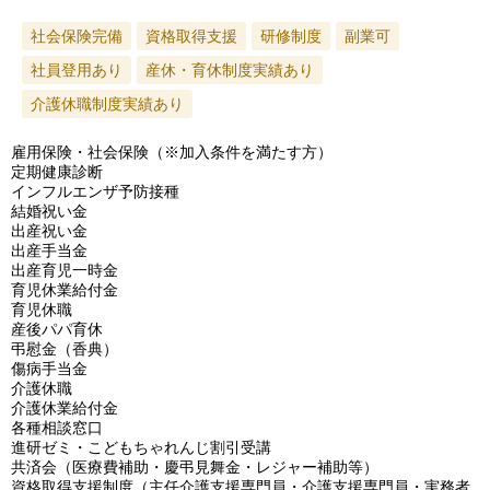
社会保険完備
資格取得支援
研修制度
副業可
社員登用あり
産休・育休制度実績あり
介護休職制度実績あり
雇用保険・社会保険（※加入条件を満たす方）
定期健康診断
インフルエンザ予防接種
結婚祝い金
出産祝い金
出産手当金
出産育児一時金
育児休業給付金
育児休職
産後パパ育休
弔慰金（香典）
傷病手当金
介護休職
介護休業給付金
各種相談窓口
進研ゼミ・こどもちゃれんじ割引受講
共済会（医療費補助・慶弔見舞金・レジャー補助等）
資格取得支援制度（主任介護支援専門員・介護支援専門員・実務者