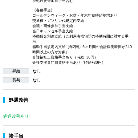
※処遇改善加算手当含む
《各種手当》
ゴールデンウィーク・お盆・年末年始時給割増あり
交通費・ガソリン代規定内支給
会議・研修参加手当支給
当日キャンセル手当支給
移動賃金別途支給（ご利用者様宅間の移動時間に対する手
当）
精勤手当規定内支給（年2回／6ヶ月間の合計稼働時間が240
時間以上の方が対象）
介護福祉士資格手当あり（時給+30円）
介護支援専門員資格手当あり（時給+30円）
昇給
なし
賞与
なし
処遇改善
処遇改善あり
諸手当