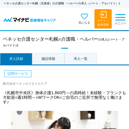
ベネッセ介護センター札幌（北海道）の介護職・ヘルパーの求人（パート・アルバイト）1
ログイン
気になる
メニュー
会員登録
ベネッセ介護センター札幌
介護職・ヘルパー
の
の求人
(パート・ア
ルバイト)1
求人詳細
施設情報
求人一覧
訪問サービス
株式会社ベネッセスタイルケア
《札幌市中央区》身体介護1,860円～の高時給！未経験・ブランクも
大歓迎○週1時間～○WワークOK○ご自宅のご近所で無理なく働けま
す♪