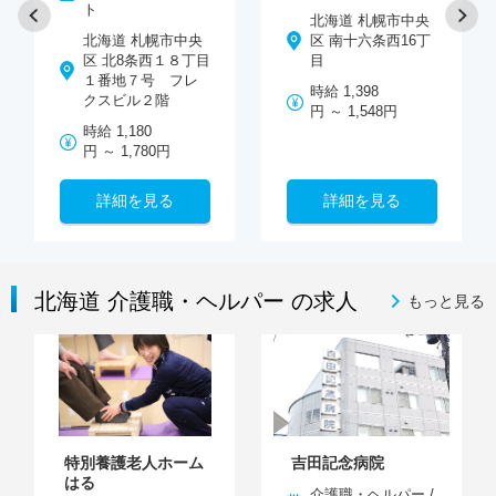
ト
北海道 札幌市中央
北海道 札幌市中央
区 南十六条西16丁
区 北8条西１８丁目
目
１番地７号 フレ
時給 1,398
クスビル２階
円 ～ 1,548円
時給 1,180
円 ～ 1,780円
詳細を見る
詳細を見る
北海道 介護職・ヘルパー の求人
もっと見る
特別養護老人ホーム
吉田記念病院
はる
介護職・ヘルパー /