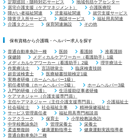
定期巡回・随時対応サービス
地域包括ケアセンター
居宅介護支援（ケアマネジメント）
介護医療院
障がい者福祉関連
児童福祉関連
就労支援サービス
障害児入所サービス
相談サービス
福祉用具関連
介護タクシー
保育関連施設
その他
保有資格から介護職・ヘルパー求人を探す
普通自動車免許一種
医師
看護師
准看護師
保健師
メディカルケアワーカー（看護助手）1級
メディカルケアワーカー（看護助手）2級
理学療法士
作業療法士
言語聴覚士
臨床検査技師
超音波検査士
医療秘書技能検定1級
実務者研修（ホームヘルパー1級）
初任者研修（ホームヘルパー2級）
ホームヘルパー3級
入門的研修（介護）
生活援助従事者研修
ケアマネジャー（介護支援専門員）
主任ケアマネジャー（主任介護支援専門員）
介護福祉士
社会福祉士
社会福祉主事
精神保健福祉士
サービス管理責任者
福祉用具専門相談員
ケアクラーク
保育士
小学校教諭免許
中学校教諭免許
管理栄養士
栄養士
柔道整復師
健康運動指導士
健康運動実践指導者
普通自動車免許二種