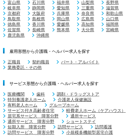
富山県
石川県
福井県
山梨県
長野県
岐阜県
静岡県
愛知県
三重県
滋賀県
京都府
大阪府
兵庫県
奈良県
和歌山県
鳥取県
島根県
岡山県
広島県
山口県
徳島県
香川県
愛媛県
高知県
福岡県
佐賀県
長崎県
熊本県
大分県
宮崎県
鹿児島県
沖縄県
雇用形態から介護職・ヘルパー求人を探す
正職員
契約職員
パート・アルバイト
業務委託・その他
サービス形態から介護職・ヘルパー求人を探す
医療機関
歯科
調剤・ドラッグストア
特別養護老人ホーム
介護老人保健施設
有料老人ホーム
グループホーム
サービス付き高齢者住宅
軽費老人ホーム（ケアハウス）
居宅系サービス 障害分野
通所サービス
通所サービス 障害分野
ショートステイ
短期入所 障害分野
訪問サービス
訪問看護
訪問サービス 障害分野
小規模多機能型居宅介護