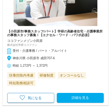
【小田原市/事務スタッフ/パート】学研の高齢者住宅・介護事業所
の事務スタッフ募集！【エクセル・ワード・パワポ必須】
ココファンメゾン小田原
株式会社学研ココファン
受付・介護事務 / パート・アルバイト
神奈川県 小田原市 成田707-6
時給
1,272円
～
1,372円
扶養控除内考慮
研修制度
オンコールなし
時短勤務相談可
詳細を見る
気になる