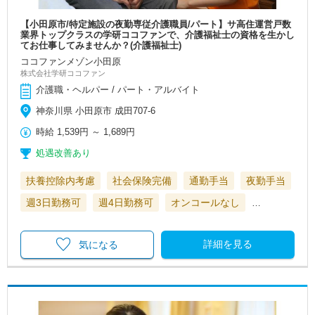
【小田原市/特定施設の夜勤専従介護職員/パート】サ高住運営戸数
業界トップクラスの学研ココファンで、介護福祉士の資格を生かし
てお仕事してみませんか？(介護福祉士)
ココファンメゾン小田原
株式会社学研ココファン
介護職・ヘルパー / パート・アルバイト
神奈川県 小田原市 成田707-6
時給
1,539円
～
1,689円
処遇改善あり
扶養控除内考慮
社会保険完備
通勤手当
夜勤手当
週3日勤務可
週4日勤務可
オンコールなし
…
詳細を見る
気になる