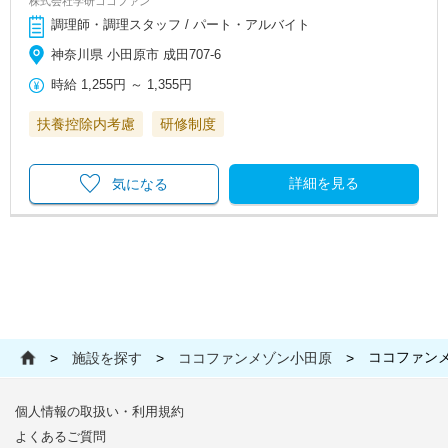
株式会社学研ココファン
調理師・調理スタッフ / パート・アルバイト
神奈川県 小田原市 成田707-6
時給
1,255円
～
1,355円
扶養控除内考慮
研修制度
詳細を見る
気になる
ココファン
>
施設を探す
>
ココファンメゾン小田原
>
個人情報の取扱い・利用規約
よくあるご質問