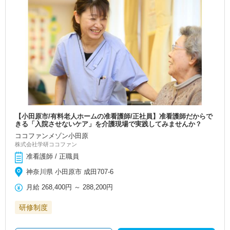
【小田原市/有料老人ホームの准看護師/正社員】准看護師だからで
きる「入院させないケア」を介護現場で実践してみませんか？
ココファンメゾン小田原
株式会社学研ココファン
准看護師 / 正職員
神奈川県 小田原市 成田707-6
月給
268,400円
～
288,200円
研修制度