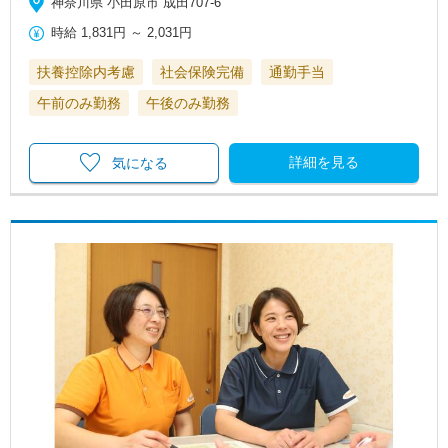
神奈川県 小田原市 成田707-6
時給
1,831円
～
2,031円
扶養控除内考慮
社会保険完備
通勤手当
午前のみ勤務
午後のみ勤務
詳細を見る
気になる