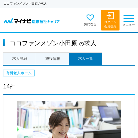
ココファンメゾン小田原の求人
ログイン
気になる
メニュー
会員登録
ココファンメゾン小田原
求人
の
求人詳細
施設情報
求人一覧
有料老人ホーム
14
件