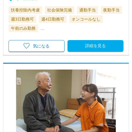
扶養控除内考慮
社会保険完備
通勤手当
夜勤手当
週3日勤務可
週4日勤務可
オンコールなし
午前のみ勤務
…
詳細を見る
気になる