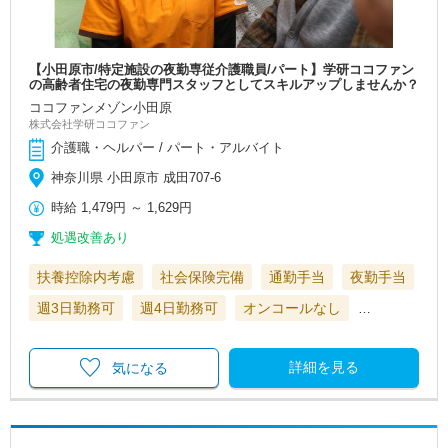
【小田原市/特定施設の夜勤専従介護職員/パート】学研ココファン
の高齢者住宅の夜勤専門スタッフとしてスキルアップしませんか？
ココファンメゾン小田原
株式会社学研ココファン
介護職・ヘルパー / パート・アルバイト
神奈川県 小田原市 成田707-6
時給
1,479円
～
1,629円
処遇改善あり
扶養控除内考慮
社会保険完備
通勤手当
夜勤手当
週3日勤務可
週4日勤務可
オンコールなし
…
詳細を見る
気になる