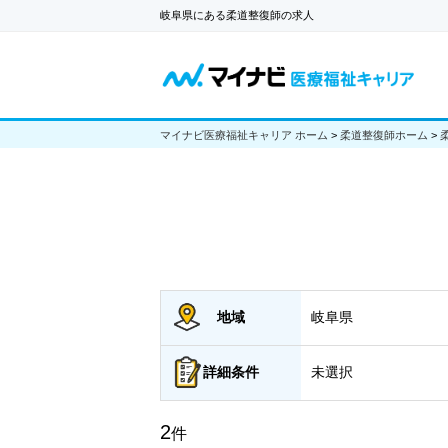
岐阜県にある柔道整復師の求人
マイナビ医療福祉キャリア ホーム
>
柔道整復師ホーム
>
地域
岐阜県
詳細
条件
未選択
2
件