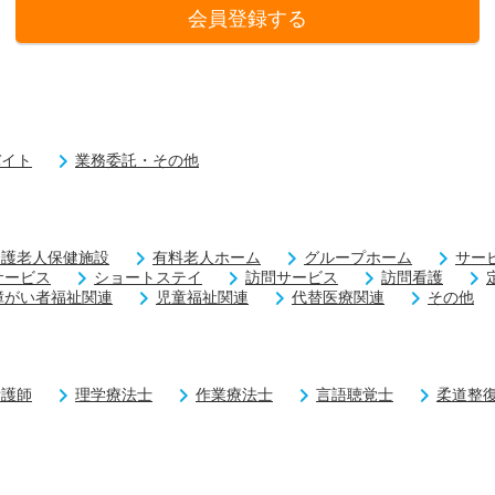
会員登録する
バイト
業務委託・その他
介護老人保健施設
有料老人ホーム
グループホーム
サー
サービス
ショートステイ
訪問サービス
訪問看護
障がい者福祉関連
児童福祉関連
代替医療関連
その他
看護師
理学療法士
作業療法士
言語聴覚士
柔道整