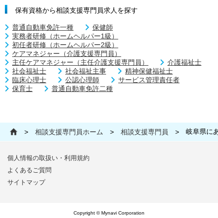
保有資格から相談支援専門員求人を探す
普通自動車免許一種
保健師
実務者研修（ホームヘルパー1級）
初任者研修（ホームヘルパー2級）
ケアマネジャー（介護支援専門員）
主任ケアマネジャー（主任介護支援専門員）
介護福祉士
社会福祉士
社会福祉主事
精神保健福祉士
臨床心理士
公認心理師
サービス管理責任者
保育士
普通自動車免許二種
岐阜県に
>
相談支援専門員ホーム
>
相談支援専門員
>
個人情報の取扱い・利用規約
よくあるご質問
サイトマップ
Copyright © Mynavi Corporation