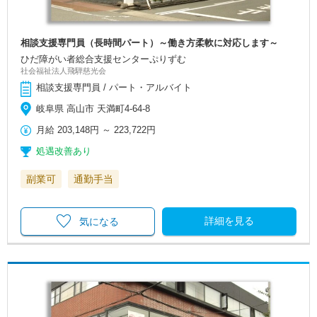
相談支援専門員（長時間パート）～働き方柔軟に対応します～
ひだ障がい者総合支援センターぷりずむ
社会福祉法人飛騨慈光会
相談支援専門員 / パート・アルバイト
岐阜県 高山市 天満町4-64-8
月給
203,148円
～
223,722円
処遇改善あり
副業可
通勤手当
詳細を見る
気になる