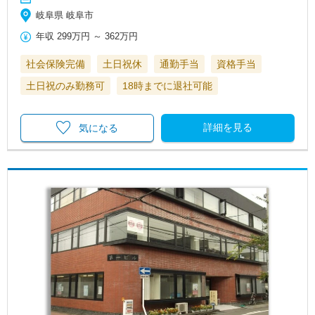
岐阜県 岐阜市
年収
299万円
～
362万円
社会保険完備
土日祝休
通勤手当
資格手当
土日祝のみ勤務可
18時までに退社可能
詳細を見る
気になる