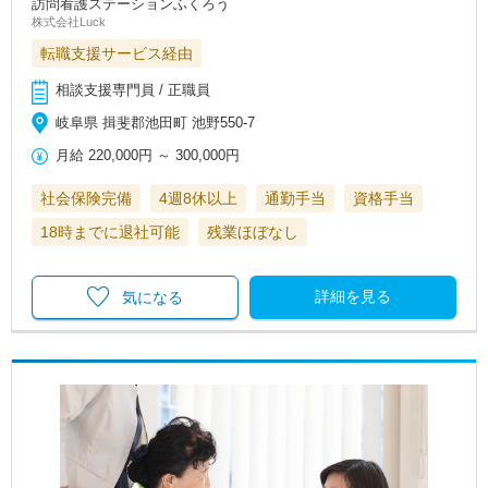
訪問看護ステーションふくろう
株式会社Luck
転職支援サービス経由
相談支援専門員 / 正職員
岐阜県 揖斐郡池田町 池野550-7
月給
220,000円
～
300,000円
社会保険完備
4週8休以上
通勤手当
資格手当
18時までに退社可能
残業ほぼなし
詳細を見る
気になる