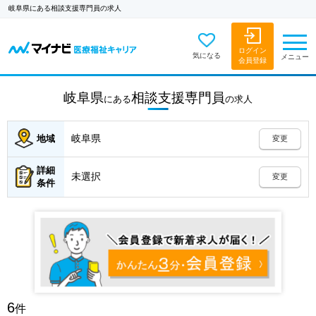
岐阜県にある相談支援専門員の求人
ログイン
気になる
メニュー
会員登録
岐阜県
相談支援専門員
にある
の
求人
岐阜県
地域
変更
詳細
未選択
変更
条件
6
件