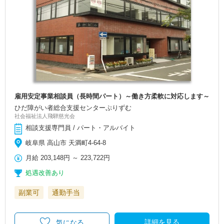
雇用安定事業相談員（長時間パート）～働き方柔軟に対応します～
ひだ障がい者総合支援センターぷりずむ
社会福祉法人飛騨慈光会
相談支援専門員 / パート・アルバイト
岐阜県 高山市 天満町4-64-8
月給
203,148円
～
223,722円
処遇改善あり
副業可
通勤手当
詳細を見る
気になる