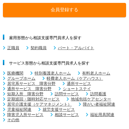
会員登録する
雇用形態から相談支援専門員求人を探す
正職員
契約職員
パート・アルバイト
サービス形態から相談支援専門員求人を探す
医療機関
特別養護老人ホーム
有料老人ホーム
グループホーム
軽費老人ホーム（ケアハウス）
居宅系サービス 障害分野
通所サービス
通所サービス 障害分野
ショートステイ
短期入所 障害分野
訪問サービス
訪問看護
定期巡回・随時対応サービス
地域包括ケアセンター
居宅介護支援（ケアマネジメント）
障がい者福祉関連
児童福祉関連
就労支援サービス
障害児入所サービス
相談サービス
福祉用具関連
その他