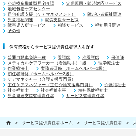
小規模多機能型居宅介護
定期巡回・随時対応サービス
地域包括ケアセンター
居宅介護支援（ケアマネジメント）
障がい者福祉関連
児童福祉関連
就労支援サービス
障害児入所サービス
相談サービス
福祉用具関連
その他
保有資格からサービス提供責任者求人を探す
普通自動車免許一種
看護師
准看護師
保健師
メディカルケアワーカー（看護助手）1級
理学療法士
作業療法士
実務者研修（ホームヘルパー1級）
初任者研修（ホームヘルパー2級）
ケアマネジャー（介護支援専門員）
主任ケアマネジャー（主任介護支援専門員）
介護福祉士
社会福祉士
社会福祉主事
精神保健福祉士
児童発達支援管理責任者
サービス管理責任者
>
サービス提供責任者ホーム
>
サービス提供責任者
>