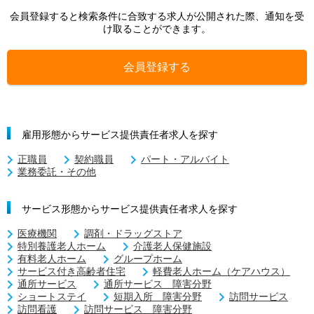
会員登録すると検索条件に合致する求人が公開された際、通知を受
け取ることができます。
会員登録する
雇用形態からサービス提供責任者求人を探す
正職員
契約職員
パート・アルバイト
業務委託・その他
サービス形態からサービス提供責任者求人を探す
医療機関
調剤・ドラッグストア
特別養護老人ホーム
介護老人保健施設
有料老人ホーム
グループホーム
サービス付き高齢者住宅
軽費老人ホーム（ケアハウス）
通所サービス
通所サービス 障害分野
ショートステイ
短期入所 障害分野
訪問サービス
訪問看護
訪問サービス 障害分野