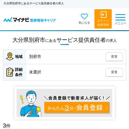
大分県別府市にあるサービス提供責任者の求人
ログイン
気になる
メニュー
会員登録
大分県別府市
サービス提供責任者
にある
の
求人
別府市
地域
変更
詳細
未選択
変更
条件
3
件