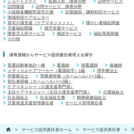
ショートステイ
短期入所 障害分野
訪問サービス
訪問看護
訪問サービス 障害分野
小規模多機能型居宅介護
定期巡回・随時対応サービス
地域包括ケアセンター
居宅介護支援（ケアマネジメント）
障がい者福祉関連
児童福祉関連
就労支援サービス
障害児入所サービス
相談サービス
福祉用具関連
その他
保有資格からサービス提供責任者求人を探す
普通自動車免許一種
看護師
准看護師
保健師
メディカルケアワーカー（看護助手）1級
理学療法士
作業療法士
実務者研修（ホームヘルパー1級）
初任者研修（ホームヘルパー2級）
ケアマネジャー（介護支援専門員）
主任ケアマネジャー（主任介護支援専門員）
介護福祉士
社会福祉士
社会福祉主事
精神保健福祉士
児童発達支援管理責任者
サービス管理責任者
>
サービス提供責任者ホーム
>
サービス提供責任者
>