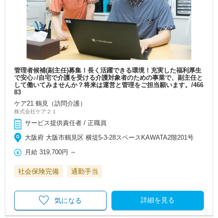
管理者候補(副主任)募集！長く活躍できる環境！充実した福利厚生
で安心♪/自宅で介護を受ける介護対象者のための事業で、副主任と
して働いてみませんか？将来は運営と管理をご担当願います。/466
83
ケア21 鶴見（訪問介護）
株式会社ケア２１
サービス提供責任者 / 正職員
大阪府 大阪市鶴見区 横堤5-3-28スペースKAWATA2階201号
月給
319,700円
～
社会保険完備
通勤手当
詳細を見る
気になる