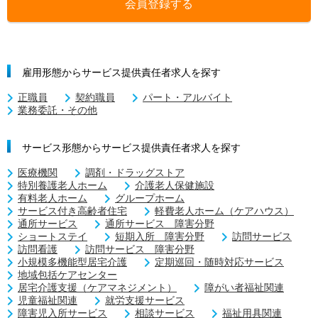
会員登録する
雇用形態からサービス提供責任者求人を探す
正職員
契約職員
パート・アルバイト
業務委託・その他
サービス形態からサービス提供責任者求人を探す
医療機関
調剤・ドラッグストア
特別養護老人ホーム
介護老人保健施設
有料老人ホーム
グループホーム
サービス付き高齢者住宅
軽費老人ホーム（ケアハウス）
通所サービス
通所サービス 障害分野
ショートステイ
短期入所 障害分野
訪問サービス
訪問看護
訪問サービス 障害分野
小規模多機能型居宅介護
定期巡回・随時対応サービス
地域包括ケアセンター
居宅介護支援（ケアマネジメント）
障がい者福祉関連
児童福祉関連
就労支援サービス
障害児入所サービス
相談サービス
福祉用具関連