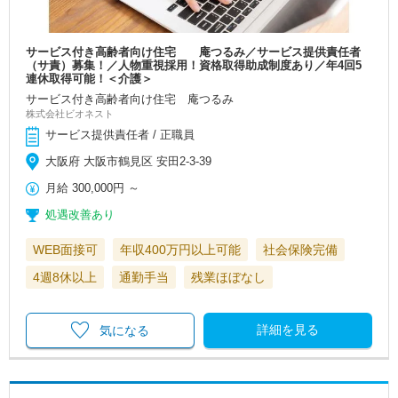
サービス付き高齢者向け住宅 庵つるみ／サービス提供責任者
（サ責）募集！／人物重視採用！資格取得助成制度あり／年4回5
連休取得可能！＜介護＞
サービス付き高齢者向け住宅 庵つるみ
株式会社ビオネスト
サービス提供責任者 / 正職員
大阪府 大阪市鶴見区 安田2-3-39
月給
300,000円
～
処遇改善あり
WEB面接可
年収400万円以上可能
社会保険完備
4週8休以上
通勤手当
残業ほぼなし
詳細を見る
気になる