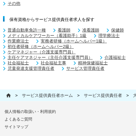
その他
保有資格からサービス提供責任者求人を探す
普通自動車免許一種
看護師
准看護師
保健師
メディカルケアワーカー（看護助手）1級
理学療法士
作業療法士
実務者研修（ホームヘルパー1級）
初任者研修（ホームヘルパー2級）
ケアマネジャー（介護支援専門員）
主任ケアマネジャー（主任介護支援専門員）
介護福祉士
社会福祉士
社会福祉主事
精神保健福祉士
児童発達支援管理責任者
サービス管理責任者
>
サービス提供責任者ホーム
>
サービス提供責任者
>
個人情報の取扱い・利用規約
よくあるご質問
サイトマップ