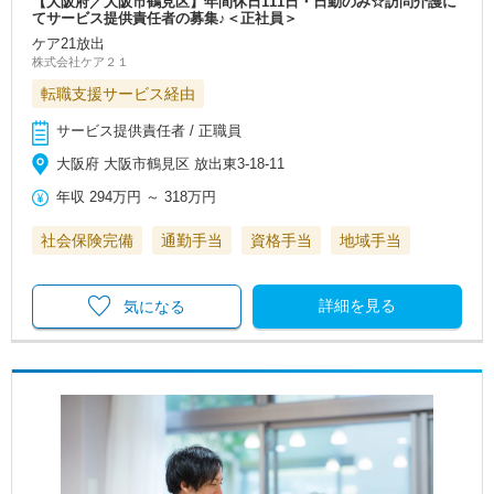
【大阪府／大阪市鶴見区】年間休日111日・日勤のみ☆訪問介護に
てサービス提供責任者の募集♪＜正社員＞
ケア21放出
株式会社ケア２１
転職支援サービス経由
サービス提供責任者 / 正職員
大阪府 大阪市鶴見区 放出東3-18-11
年収
294万円
～
318万円
社会保険完備
通勤手当
資格手当
地域手当
詳細を見る
気になる