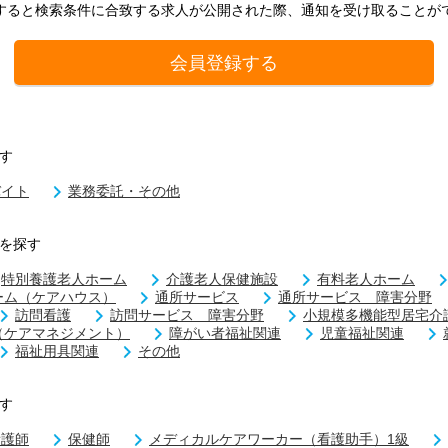
すると検索条件に合致する求人が公開された際、通知を受け取ることが
会員登録する
す
バイト
業務委託・その他
を探す
特別養護老人ホーム
介護老人保健施設
有料老人ホーム
ーム（ケアハウス）
通所サービス
通所サービス 障害分野
訪問看護
訪問サービス 障害分野
小規模多機能型居宅介
（ケアマネジメント）
障がい者福祉関連
児童福祉関連
福祉用具関連
その他
す
看護師
保健師
メディカルケアワーカー（看護助手）1級