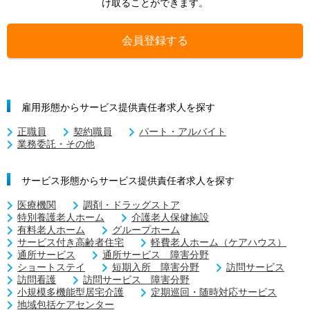
け取ることができます。
会員登録する
雇用形態からサービス提供責任者求人を探す
正職員
契約職員
パート・アルバイト
業務委託・その他
サービス形態からサービス提供責任者求人を探す
医療機関
調剤・ドラッグストア
特別養護老人ホーム
介護老人保健施設
有料老人ホーム
グループホーム
サービス付き高齢者住宅
軽費老人ホーム（ケアハウス）
通所サービス
通所サービス 障害分野
ショートステイ
短期入所 障害分野
訪問サービス
訪問看護
訪問サービス 障害分野
小規模多機能型居宅介護
定期巡回・随時対応サービス
地域包括ケアセンター