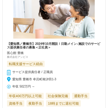
【愛知県／豊橋市】2024年10月開設！日勤メイン♪施設でのサービ
ス提供責任者の募集＜正社員＞
医心館 豊橋
株式会社アンビス
転職支援サービス経由
サービス提供責任者 / 正職員
愛知県 豊橋市 牟呂町南汐田1-3
年収
502万円
～
年収400万円以上可能
社会保険完備
通勤手当
資格手当
夜勤手当
18時までに退社可能