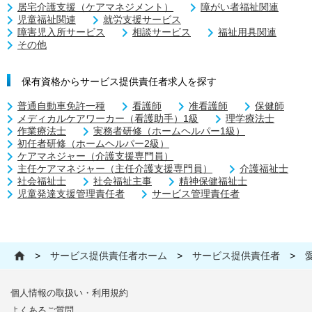
居宅介護支援（ケアマネジメント）
障がい者福祉関連
児童福祉関連
就労支援サービス
障害児入所サービス
相談サービス
福祉用具関連
その他
保有資格からサービス提供責任者求人を探す
普通自動車免許一種
看護師
准看護師
保健師
メディカルケアワーカー（看護助手）1級
理学療法士
作業療法士
実務者研修（ホームヘルパー1級）
初任者研修（ホームヘルパー2級）
ケアマネジャー（介護支援専門員）
主任ケアマネジャー（主任介護支援専門員）
介護福祉士
社会福祉士
社会福祉主事
精神保健福祉士
児童発達支援管理責任者
サービス管理責任者
>
サービス提供責任者ホーム
>
サービス提供責任者
>
個人情報の取扱い・利用規約
よくあるご質問