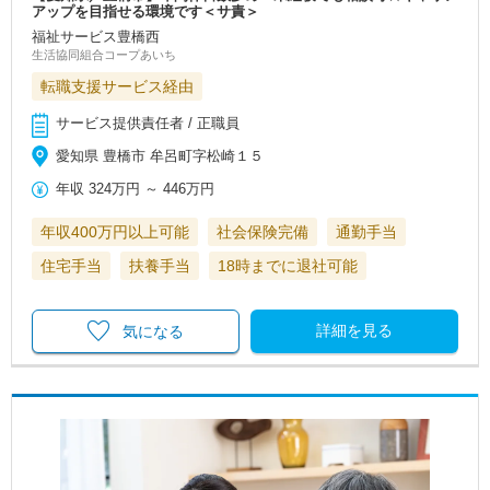
アップを目指せる環境です＜サ責＞
福祉サービス豊橋西
生活協同組合コープあいち
転職支援サービス経由
サービス提供責任者 / 正職員
愛知県 豊橋市 牟呂町字松崎１５
年収
324万円
～
446万円
年収400万円以上可能
社会保険完備
通勤手当
住宅手当
扶養手当
18時までに退社可能
詳細を見る
気になる