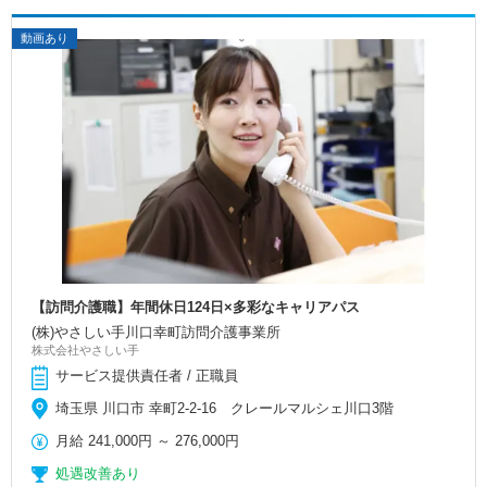
動画あり
【訪問介護職】年間休日124日×多彩なキャリアパス
(株)やさしい手川口幸町訪問介護事業所
株式会社やさしい手
サービス提供責任者 / 正職員
埼玉県 川口市 幸町2-2-16 クレールマルシェ川口3階
月給
241,000円
～
276,000円
処遇改善あり