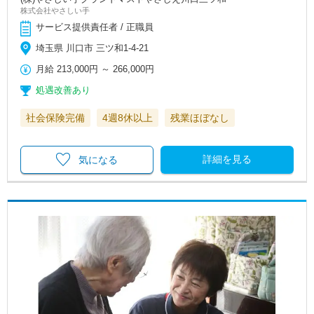
株式会社やさしい手
サービス提供責任者 / 正職員
埼玉県 川口市 三ツ和1-4-21
月給
213,000円
～
266,000円
処遇改善あり
社会保険完備
4週8休以上
残業ほぼなし
詳細を見る
気になる