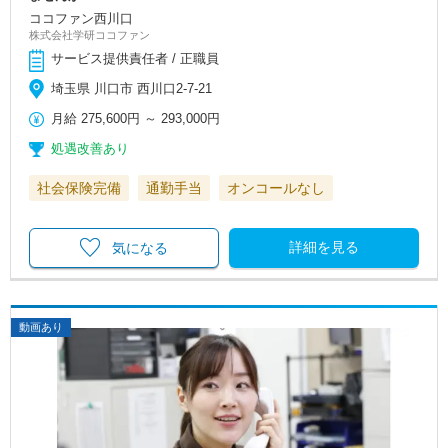
ココファン西川口
株式会社学研ココファン
サービス提供責任者 / 正職員
埼玉県 川口市 西川口2-7-21
月給
275,600円
～
293,000円
処遇改善あり
社会保険完備
通勤手当
オンコールなし
詳細を見る
気になる
動画あり