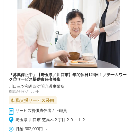
『募集停止中』【埼玉県／川口市】年間休日124日！／チームワー
ク◎サービス提供責任者募集
川口三ツ和巡回訪問介護事業所
株式会社やさしい手
転職支援サービス経由
サービス提供責任者 / 正職員
埼玉県 川口市 芝高木２丁目２０－１２
月給
302,000円
～