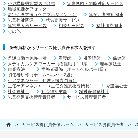
小規模多機能型居宅介護
定期巡回・随時対応サービス
地域包括ケアセンター
居宅介護支援（ケアマネジメント）
障がい者福祉関連
児童福祉関連
就労支援サービス
障害児入所サービス
相談サービス
福祉用具関連
その他
保有資格からサービス提供責任者求人を探す
普通自動車免許一種
看護師
准看護師
保健師
メディカルケアワーカー（看護助手）1級
理学療法士
作業療法士
実務者研修（ホームヘルパー1級）
初任者研修（ホームヘルパー2級）
ケアマネジャー（介護支援専門員）
主任ケアマネジャー（主任介護支援専門員）
介護福祉士
社会福祉士
社会福祉主事
精神保健福祉士
児童発達支援管理責任者
サービス管理責任者
>
サービス提供責任者ホーム
>
サービス提供責任者
>