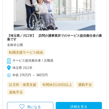
【埼玉県／川口市】 訪問介護事業所でのサービス提供責任者の募
集です
名称非公開
転職支援サービス経由
サービス提供責任者 / 正職員
埼玉県 川口市
年収
276万円
～
360万円
託児所・保育支援
年間休日120日以上
通勤手当
資格手当
詳細を見る
気になる