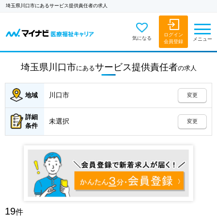
埼玉県川口市にあるサービス提供責任者の求人
ログイン
気になる
メニュー
会員登録
埼玉県川口市
サービス提供責任者
にある
の
求人
川口市
地域
変更
詳細
未選択
変更
条件
19
件