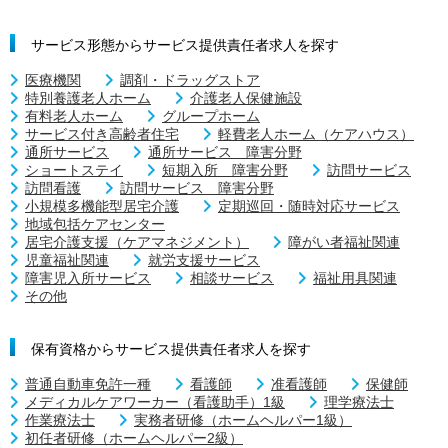
サービス形態からサービス提供責任者求人を探す
医療機関
調剤・ドラッグストア
特別養護老人ホーム
介護老人保健施設
有料老人ホーム
グループホーム
サービス付き高齢者住宅
軽費老人ホーム（ケアハウス）
通所サービス
通所サービス 障害分野
ショートステイ
短期入所 障害分野
訪問サービス
訪問看護
訪問サービス 障害分野
小規模多機能型居宅介護
定期巡回・随時対応サービス
地域包括ケアセンター
居宅介護支援（ケアマネジメント）
障がい者福祉関連
児童福祉関連
就労支援サービス
障害児入所サービス
相談サービス
福祉用具関連
その他
保有資格からサービス提供責任者求人を探す
普通自動車免許一種
看護師
准看護師
保健師
メディカルケアワーカー（看護助手）1級
理学療法士
作業療法士
実務者研修（ホームヘルパー1級）
初任者研修（ホームヘルパー2級）