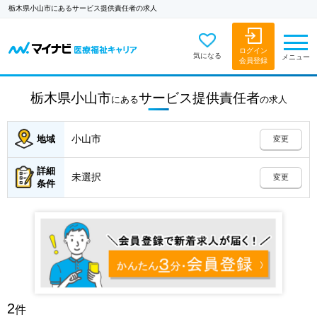
栃木県小山市にあるサービス提供責任者の求人
ログイン
気になる
メニュー
会員登録
栃木県小山市
サービス提供責任者
にある
の
求人
小山市
地域
変更
詳細
未選択
変更
条件
2
件