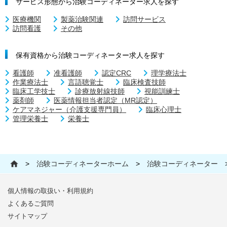
サービス形態から治験コーディネーター求人を探す
医療機関
製薬治験関連
訪問サービス
訪問看護
その他
保有資格から治験コーディネーター求人を探す
看護師
准看護師
認定CRC
理学療法士
作業療法士
言語聴覚士
臨床検査技師
臨床工学技士
診療放射線技師
視能訓練士
薬剤師
医薬情報担当者認定（MR認定）
ケアマネジャー（介護支援専門員）
臨床心理士
管理栄養士
栄養士
>
治験コーディネーターホーム
>
治験コーディネーター
個人情報の取扱い・利用規約
よくあるご質問
サイトマップ