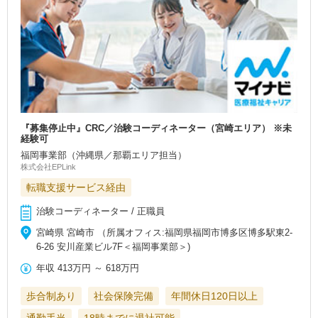
『募集停止中』CRC／治験コーディネーター（宮崎エリア） ※未
経験可
福岡事業部（沖縄県／那覇エリア担当）
株式会社EPLink
転職支援サービス経由
治験コーディネーター / 正職員
宮崎県 宮崎市 （所属オフィス:福岡県福岡市博多区博多駅東2-
6-26 安川産業ビル7F＜福岡事業部＞)
年収
413万円
～
618万円
歩合制あり
社会保険完備
年間休日120日以上