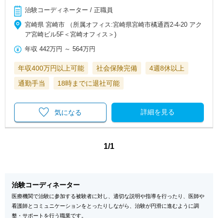
治験コーディネーター / 正職員
宮崎県 宮崎市 （所属オフィス:宮崎県宮崎市橘通西2-4-20 アク
ア宮崎ビル5F＜宮崎オフィス＞)
年収
442万円
～
564万円
年収400万円以上可能
社会保険完備
4週8休以上
通勤手当
18時までに退社可能
詳細を見る
気になる
1/1
治験コーディネーター
医療機関で治験に参加する被験者に対し、適切な説明や指導を行ったり、医師や
看護師とコミュニケーションをとったりしながら、治験が円滑に進むように調
整・サポートを行う職業です。