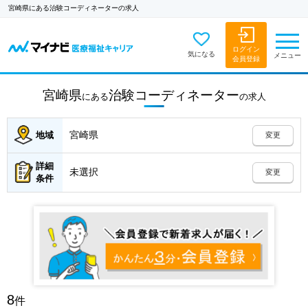
宮崎県にある治験コーディネーターの求人
ログイン
気になる
メニュー
会員登録
宮崎県
治験コーディネーター
にある
の
求人
宮崎県
地域
変更
詳細
未選択
変更
条件
8
件