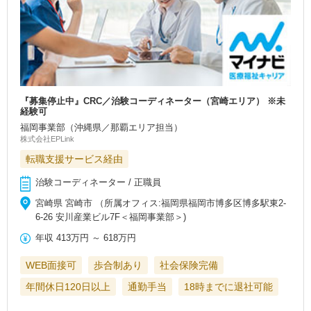
『募集停止中』CRC／治験コーディネーター（宮崎エリア） ※未
経験可
福岡事業部（沖縄県／那覇エリア担当）
株式会社EPLink
転職支援サービス経由
治験コーディネーター / 正職員
宮崎県 宮崎市 （所属オフィス:福岡県福岡市博多区博多駅東2-
6-26 安川産業ビル7F＜福岡事業部＞)
年収
413万円
～
618万円
WEB面接可
歩合制あり
社会保険完備
年間休日120日以上
通勤手当
18時までに退社可能