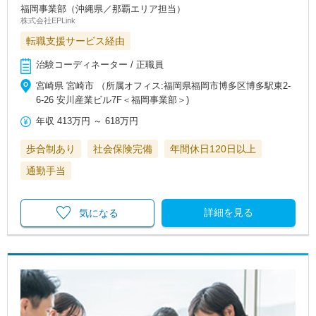
福岡事業部（沖縄県／那覇エリア担当）
株式会社EPLink
転職支援サービス経由
治験コーディネーター / 正職員
宮崎県 宮崎市 （所属オフィス:福岡県福岡市博多区博多駅東2-
6-26 安川産業ビル7F＜福岡事業部＞)
年収
413万円
～
618万円
歩合制あり
社会保険完備
年間休日120日以上
通勤手当
詳細を見る
気になる