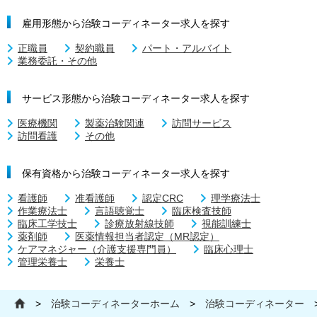
雇用形態から治験コーディネーター求人を探す
正職員
契約職員
パート・アルバイト
業務委託・その他
サービス形態から治験コーディネーター求人を探す
医療機関
製薬治験関連
訪問サービス
訪問看護
その他
保有資格から治験コーディネーター求人を探す
看護師
准看護師
認定CRC
理学療法士
作業療法士
言語聴覚士
臨床検査技師
臨床工学技士
診療放射線技師
視能訓練士
薬剤師
医薬情報担当者認定（MR認定）
ケアマネジャー（介護支援専門員）
臨床心理士
管理栄養士
栄養士
>
治験コーディネーターホーム
>
治験コーディネーター