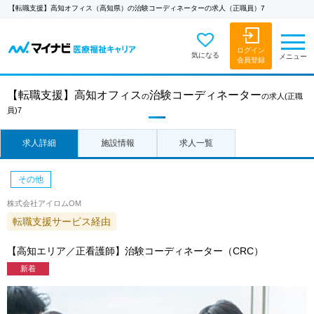
【転職支援】高知オフィス（高知県）の治験コーディネーターの求人（正職員）7
ログイン
気になる
メニュー
会員登録
【転職支援】
高知オフィス
治験コーディネーター
の
の求人
(正職
員)7
求人詳細
施設情報
求人一覧
その他
株式会社アイロムOM
転職支援サービス経由
【高知エリア／正看護師】治験コーディネーター（CRC）
新着