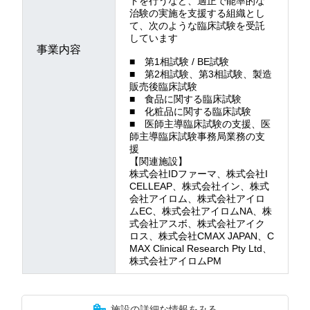
トを行うなど、適正で能率的な
治験の実施を支援する組織とし
て、次のような臨床試験を受託
しています
事業内容
■ 第1相試験 / BE試験
■ 第2相試験、第3相試験、製造
販売後臨床試験
■ 食品に関する臨床試験
■ 化粧品に関する臨床試験
■ 医師主導臨床試験の支援、医
師主導臨床試験事務局業務の支
援
【関連施設】
株式会社IDファーマ、株式会社I
CELLEAP、株式会社イン、株式
会社アイロム、株式会社アイロ
ムEC、株式会社アイロムNA、株
式会社アスボ、株式会社アイク
ロス、株式会社CMAX JAPAN、C
MAX Clinical Research Pty Ltd、
株式会社アイロムPM
施設の詳細な情報をみる