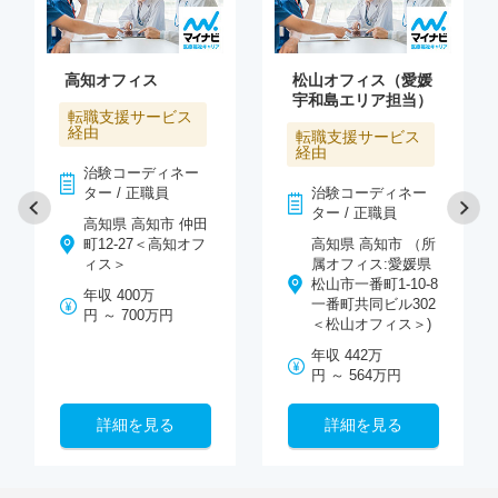
高知オフィス
松山オフィス（愛媛
宇和島エリア担当）
転職支援サービス
経由
転職支援サービス
経由
治験コーディネー
ター / 正職員
治験コーディネー
ター / 正職員
高知県 高知市 仲田
町12-27＜高知オフ
高知県 高知市 （所
ィス＞
属オフィス:愛媛県
松山市一番町1-10-8
年収 400万
一番町共同ビル302
円 ～ 700万円
＜松山オフィス＞)
年収 442万
円 ～ 564万円
詳細を見る
詳細を見る