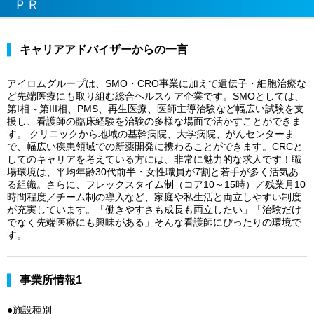
ＰＲ
キャリアアドバイザーからの一言
アイロムグループは、SMO・CRO事業に加えて遺伝子・細胞治療な
ど先端医療にも取り組む総合ヘルスケア企業です。SMOとしては、
第I相～第III相、PMS、再生医療、医師主導治験など幅広い試験を支
援し、看護師の臨床経験を治験の多様な場面で活かすことができま
す。 クリニックから地域の基幹病院、大学病院、がんセンターま
で、幅広い疾患領域での新薬開発に携わることができます。CRCと
してのキャリアを考えている方には、非常に魅力的な求人です！職
場環境は、平均年齢30代前半・女性職員が7割と若手が多く活気あ
る組織。さらに、フレックスタイム制（コア10～15時）／残業月10
時間程度／チーム制の導入など、家庭や私生活と両立しやすい制度
が充実しています。「働きやすさも成長も両立したい」「治験だけ
でなく先端医療にも興味がある」そんな看護師にぴったりの環境で
す。
事業所情報1
●施設種別