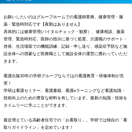
お願いしたいのはグループホームでの看護師業務。健康管理・服
薬・緊急時対応です【夜勤はありません】
具体的には健康管理(バイタルチェック・観察）、健康相談、服薬
管理、緊急時対応、医師の指示に基づく処置、介護職のサポート・
啓発、生活場面での機能訓練、記録・申し送り、感染症予防など施
設全体への啓蒙など医療職として施設全体の運営に携わっていただ
きます。
看護出版30年の学研グループならではの看護教育・研修体制が充
実！
学研は看護セミナー、看護書籍、看護eラーニングなど看護知識・
技術向上のための豊富な材料を有しています。最新の知識・技術を
タイムリーに学ぶことができます。
最近増えている高齢者住宅での「お看取り」。学研では独自の「看
取りガイドライン」を定めています！