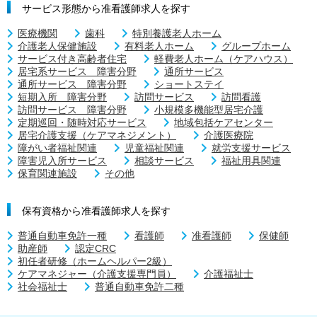
サービス形態から准看護師求人を探す
医療機関
歯科
特別養護老人ホーム
介護老人保健施設
有料老人ホーム
グループホーム
サービス付き高齢者住宅
軽費老人ホーム（ケアハウス）
居宅系サービス 障害分野
通所サービス
通所サービス 障害分野
ショートステイ
短期入所 障害分野
訪問サービス
訪問看護
訪問サービス 障害分野
小規模多機能型居宅介護
定期巡回・随時対応サービス
地域包括ケアセンター
居宅介護支援（ケアマネジメント）
介護医療院
障がい者福祉関連
児童福祉関連
就労支援サービス
障害児入所サービス
相談サービス
福祉用具関連
保育関連施設
その他
保有資格から准看護師求人を探す
普通自動車免許一種
看護師
准看護師
保健師
助産師
認定CRC
初任者研修（ホームヘルパー2級）
ケアマネジャー（介護支援専門員）
介護福祉士
社会福祉士
普通自動車免許二種