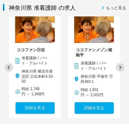
神奈川県 准看護師 の求人
もっと見る
ココファン日吉
ココファンメゾン湘
南平
准看護師 / パー
ト・アルバイト
准看護師 / パー
ト・アルバイト
神奈川県 横浜市港
北区 日吉本町4‐10‐
神奈川県 平塚市 万
50
田483-1
時給 1,749
時給 1,831
円 ～ 1,949円
円 ～ 2,031円
詳細を見る
詳細を見る