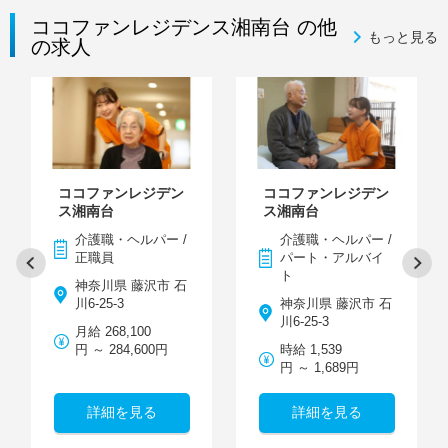
ココファンレジデンス湘南台 の他
もっと見る
の求人
ココファンレジデン
ココファンレジデン
ス湘南台
ス湘南台
介護職・ヘルパー /
介護職・ヘルパー /
正職員
パート・アルバイ
ト
神奈川県 藤沢市 石
川6-25-3
神奈川県 藤沢市 石
川6-25-3
月給 268,100
円 ～ 284,600円
時給 1,539
円 ～ 1,689円
詳細を見る
詳細を見る