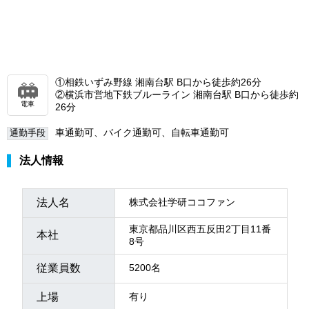
①相鉄いずみ野線 湘南台駅 B口から徒歩約26分
②横浜市営地下鉄ブルーライン 湘南台駅 B口から徒歩約
電車
26分
車通勤可、バイク通勤可、自転車通勤可
通勤手段
法人情報
法人名
株式会社学研ココファン
東京都品川区西五反田2丁目11番
本社
8号
従業員数
5200名
上場
有り