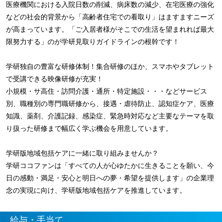
医療機関における入院日数の削減、病床数の減少、在宅医療の強化
などの社会的背景から「高齢者住宅での看取り」はますますニーズ
が高まっています。「ご入居者様がそこでの生活を望まれれば最大
限努力する」のが学研見取りガイドラインの根幹です！
学研独自の豊富な研修体制！集合研修のほか、スマホやタブレット
で受講できる映像研修が充実！
小規模・サ高住・訪問介護・通所・特定施設・・・などサービス
別、職種別の専門職研修から、接遇・虐待防止、認知症ケア、医療
知識、薬剤、介護記録、感染症、緊急時対応など主要なテーマを取
り扱った研修まで幅広く学ぶ機会を用意しています。
学研版地域包括ケアに一緒に取り組みませんか？
学研ココファンは「すべての人が心ゆたかに生きることを願い、今
日の感動・満足・安心と明日への夢・希望を提供します」の企業理
念の実現に向け、学研版地域包括ケアを推進しています。
給与・手当て