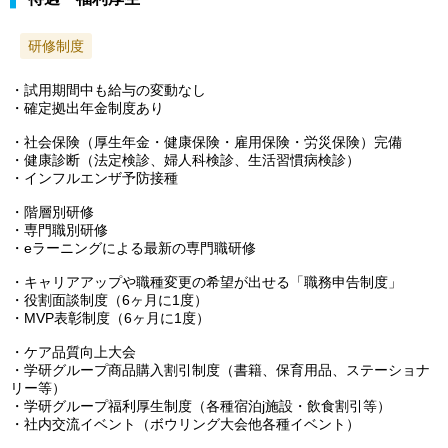
研修制度
・試用期間中も給与の変動なし
・確定拠出年金制度あり
・社会保険（厚生年金・健康保険・雇用保険・労災保険）完備
・健康診断（法定検診、婦人科検診、生活習慣病検診）
・インフルエンザ予防接種
・階層別研修
・専門職別研修
・eラーニングによる最新の専門職研修
・キャリアアップや職種変更の希望が出せる「職務申告制度」
・役割面談制度（6ヶ月に1度）
・MVP表彰制度（6ヶ月に1度）
・ケア品質向上大会
・学研グループ商品購入割引制度（書籍、保育用品、ステーショナ
リー等）
・学研グループ福利厚生制度（各種宿泊j施設・飲食割引等）
・社内交流イベント（ボウリング大会他各種イベント）