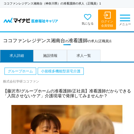
ココファンレジデンス湘南台（神奈川県）の准看護師の求人（正職員）1
ログイン
気になる
メニュー
会員登録
ココファンレジデンス湘南台
准看護師
の
の求人
(正職員)1
求人詳細
施設情報
求人一覧
グループホーム
小規模多機能型居宅介護
株式会社学研ココファン
【藤沢市/グループホームの准看護師/正社員】准看護師だからできる
「入院させないケア」介護現場で発揮してみませんか？