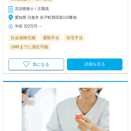
言語聴覚士 / 正職員
愛知県 日進市 折戸町西田面110番地
年収
322万円
～
社会保険完備
通勤手当
住宅手当
18時までに退社可能
詳細を見る
気になる