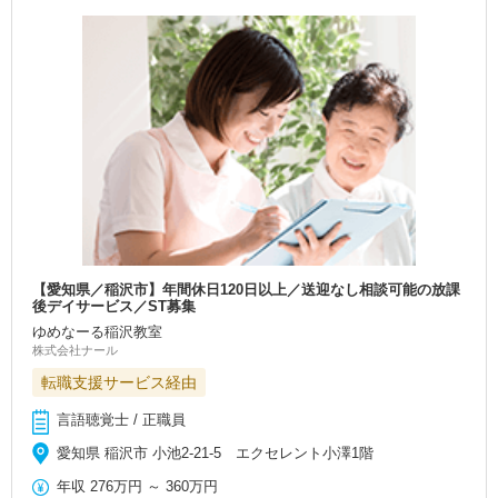
【愛知県／稲沢市】年間休日120日以上／送迎なし相談可能の放課
後デイサービス／ST募集
ゆめなーる稲沢教室
株式会社ナール
転職支援サービス経由
言語聴覚士 / 正職員
愛知県 稲沢市 小池2‐21‐5 エクセレント小澤1階
年収
276万円
～
360万円