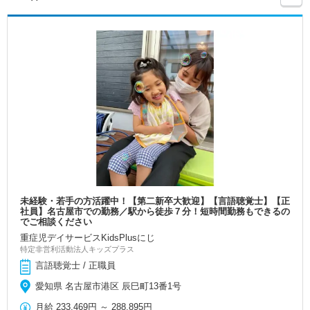
未経験・若手の方活躍中！【第二新卒大歓迎】【言語聴覚士】【正
社員】名古屋市での勤務／駅から徒歩７分！短時間勤務もできるの
でご相談ください
重症児デイサービスKidsPlusにじ
特定非営利活動法人キッズプラス
言語聴覚士 / 正職員
愛知県 名古屋市港区 辰巳町13番1号
月給
233,469円
～
288,895円