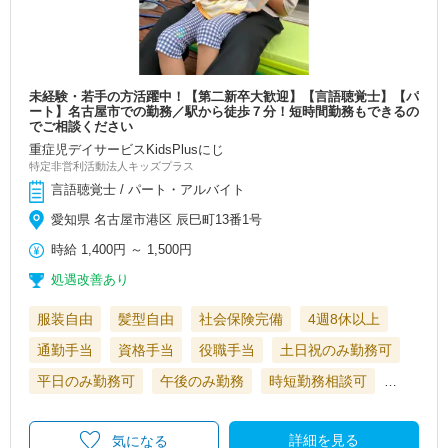
未経験・若手の方活躍中！【第二新卒大歓迎】【言語聴覚士】【パ
ート】名古屋市での勤務／駅から徒歩７分！短時間勤務もできるの
でご相談ください
重症児デイサービスKidsPlusにじ
特定非営利活動法人キッズプラス
言語聴覚士 / パート・アルバイト
愛知県 名古屋市港区 辰巳町13番1号
時給
1,400円
～
1,500円
処遇改善あり
服装自由
髪型自由
社会保険完備
4週8休以上
通勤手当
資格手当
役職手当
土日祝のみ勤務可
平日のみ勤務可
午後のみ勤務
時短勤務相談可
…
詳細を見る
気になる