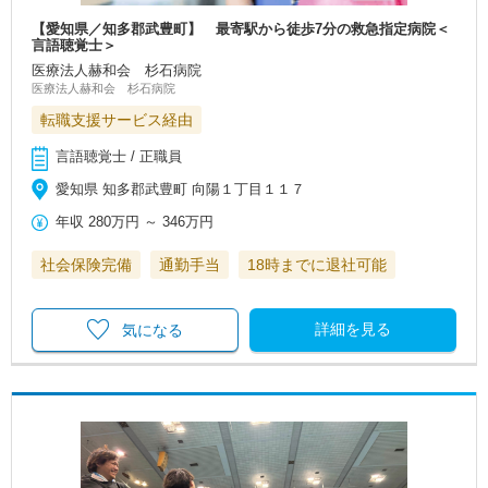
【愛知県／知多郡武豊町】 最寄駅から徒歩7分の救急指定病院＜
言語聴覚士＞
医療法人赫和会 杉石病院
医療法人赫和会 杉石病院
転職支援サービス経由
言語聴覚士 / 正職員
愛知県 知多郡武豊町 向陽１丁目１１７
年収
280万円
～
346万円
社会保険完備
通勤手当
18時までに退社可能
詳細を見る
気になる