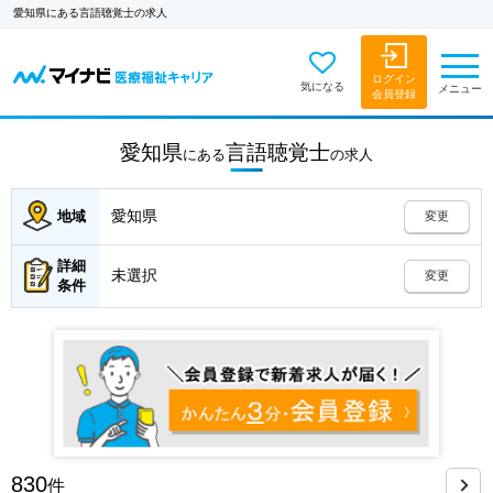
愛知県にある言語聴覚士の求人
ログイン
気になる
メニュー
会員登録
愛知県
言語聴覚士
にある
の
求人
愛知県
地域
変更
詳細
未選択
変更
条件
830
件