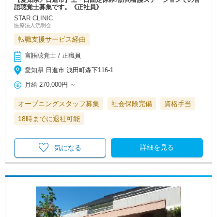
語聴覚士募集です。《正社員》
STAR CLINIC
医療法人洸明会
転職支援サービス経由
言語聴覚士 / 正職員
愛知県 日進市 浅田町森下116-1
月給
270,000円
～
オープニングスタッフ募集
社会保険完備
資格手当
18時までに退社可能
詳細を見る
気になる