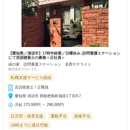
【愛知県／清須市】17時半終業／日曜休み♪訪問看護ステーション
にて言語聴覚士の募集＜正社員＞
緑の家 訪問看護ステーション 名西サテライト
株式会社ウルトラス
転職支援サービス経由
言語聴覚士 / 正職員
愛知県 清須市 西枇杷島町城並1丁目8-7
月給
273,000円
～
298,000円
託児所・保育支援
通勤手当
資格手当
18時までに退社可能