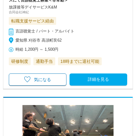
スにて言語聴覚士募集＜非常勤＞
放課後等デイサービスK&M
合同会社神紀
転職支援サービス経由
言語聴覚士 / パート・アルバイト
愛知県 刈谷市 高須町艮62
時給
1,200円
～
1,500円
研修制度
通勤手当
18時までに退社可能
詳細を見る
気になる