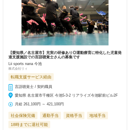
【愛知県／名古屋市】充実の研修あり◎運動療育に特化した児童発
達支援施設での言語聴覚士さんの募集です
Lii sports nana 今池
株式会社リィ
転職支援サービス経由
言語聴覚士 / 契約職員
愛知県 名古屋市千種区 今池5‐3‐2 リアライズ今池駅前ビル2F
月給
261,100円
～
421,100円
社会保険完備
通勤手当
資格手当
地域手当
18時までに退社可能