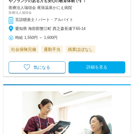
やブランクのある方も安心の教育体制です！
医療法人瑞頌会 尾張温泉かにえ病院
医療法人瑞頌会
言語聴覚士 / パート・アルバイト
愛知県 海部郡蟹江町 西之森長瀬下65-14
時給
1,550円
～
1,600円
社会保険完備
通勤手当
残業ほぼなし
詳細を見る
気になる