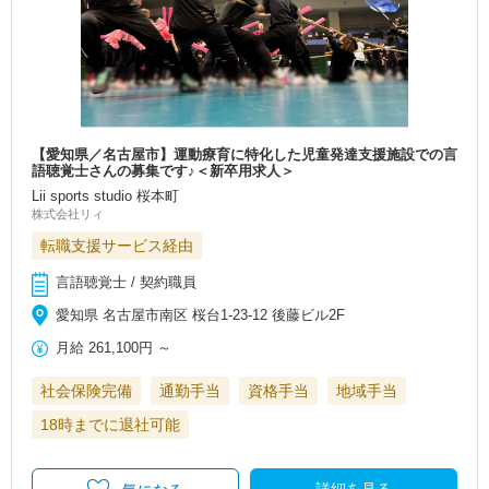
【愛知県／名古屋市】運動療育に特化した児童発達支援施設での言
語聴覚士さんの募集です♪＜新卒用求人＞
Lii sports studio 桜本町
株式会社リィ
転職支援サービス経由
言語聴覚士 / 契約職員
愛知県 名古屋市南区 桜台1-23‐12 後藤ビル2F
月給
261,100円
～
社会保険完備
通勤手当
資格手当
地域手当
18時までに退社可能
詳細を見る