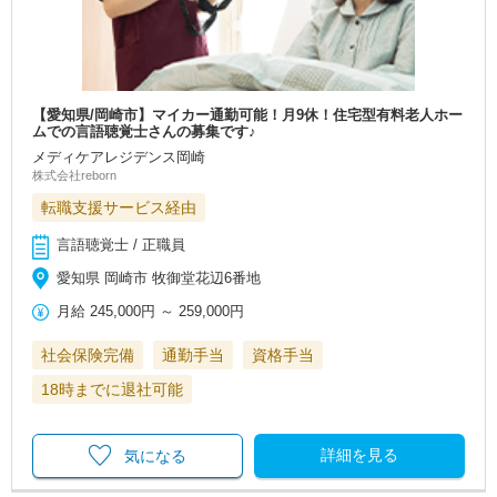
【愛知県/岡崎市】マイカー通勤可能！月9休！住宅型有料老人ホー
ムでの言語聴覚士さんの募集です♪
メディケアレジデンス岡崎
株式会社reborn
転職支援サービス経由
言語聴覚士 / 正職員
愛知県 岡崎市 牧御堂花辺6番地
月給
245,000円
～
259,000円
社会保険完備
通勤手当
資格手当
18時までに退社可能
詳細を見る
気になる