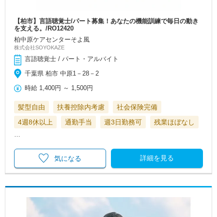
【柏市】言語聴覚士/パート募集！あなたの機能訓練で毎日の動き
を支える。/RO12420
柏中原ケアセンターそよ風
株式会社SOYOKAZE
言語聴覚士 / パート・アルバイト
千葉県 柏市 中原1－28－2
時給
1,400円
～
1,500円
髪型自由
扶養控除内考慮
社会保険完備
4週8休以上
通勤手当
週3日勤務可
残業ほぼなし
…
詳細を見る
気になる