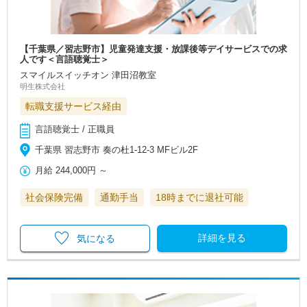
【千葉県／習志野市】児童発達支援・放課後等デイサービスでの求
人です＜言語聴覚士＞
スマイルスイッチオン 津田沼教室
明生株式会社
転職支援サービス経由
言語聴覚士 / 正職員
千葉県 習志野市 奏の杜1-12-3 MFビル2F
月給
244,000円
～
社会保険完備
通勤手当
18時までに退社可能
詳細を見る
気になる