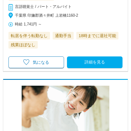
言語聴覚士 / パート・アルバイト
千葉県 印旛郡酒々井町 上岩橋1160-2
時給
1,741円
～
転居を伴う転勤なし
通勤手当
18時までに退社可能
残業ほぼなし
詳細を見る
気になる