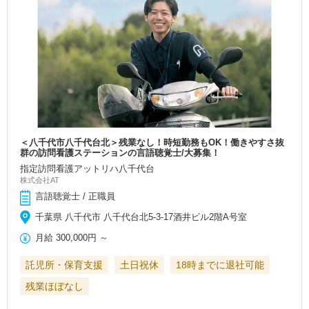
＜八千代市八千代台北＞残業なし！時短勤務もOK！働きやすさ抜
群の訪問看護ステーションの言語聴覚士/大募集！
指定訪問看護アットリハ八千代台
株式会社AT
言語聴覚士 / 正職員
千葉県 八千代市 八千代台北5-3-17酒井ビル2階A号室
月給
300,000円
～
託児所・保育支援
土日祝休
18時までに退社可能
残業ほぼなし