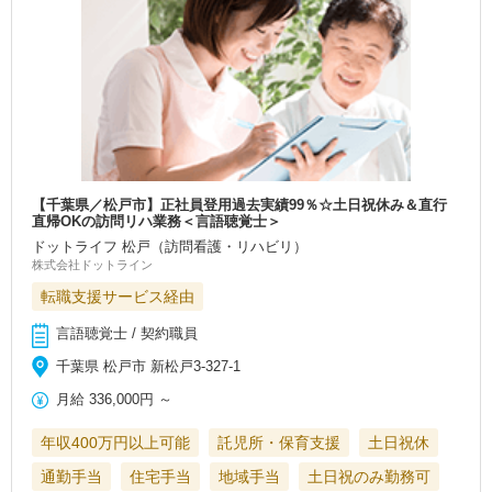
【千葉県／松戸市】正社員登用過去実績99％☆土日祝休み＆直行
直帰OKの訪問リハ業務＜言語聴覚士＞
ドットライフ 松戸（訪問看護・リハビリ）
株式会社ドットライン
転職支援サービス経由
言語聴覚士 / 契約職員
千葉県 松戸市 新松戸3-327-1
月給
336,000円
～
年収400万円以上可能
託児所・保育支援
土日祝休
通勤手当
住宅手当
地域手当
土日祝のみ勤務可