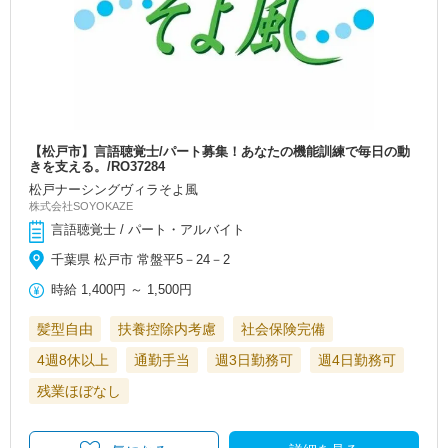
【松戸市】言語聴覚士/パート募集！あなたの機能訓練で毎日の動
きを支える。/RO37284
松戸ナーシングヴィラそよ風
株式会社SOYOKAZE
言語聴覚士 / パート・アルバイト
千葉県 松戸市 常盤平5－24－2
時給
1,400円
～
1,500円
髪型自由
扶養控除内考慮
社会保険完備
4週8休以上
通勤手当
週3日勤務可
週4日勤務可
残業ほぼなし