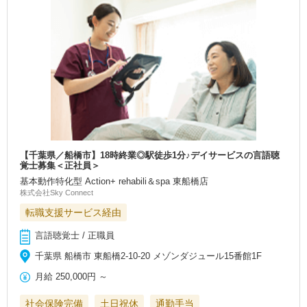
【千葉県／船橋市】18時終業◎駅徒歩1分♪デイサービスの言語聴
覚士募集＜正社員＞
基本動作特化型 Action+ rehabili＆spa 東船橋店
株式会社Sky Connect
転職支援サービス経由
言語聴覚士 / 正職員
千葉県 船橋市 東船橋2-10-20 メゾンダジュール15番館1F
月給
250,000円
～
社会保険完備
土日祝休
通勤手当