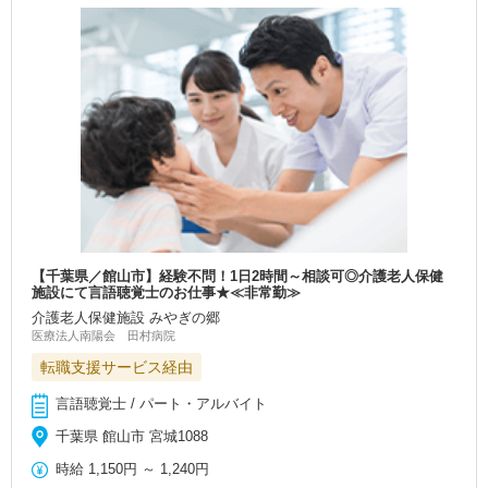
【千葉県／館山市】経験不問！1日2時間～相談可◎介護老人保健
施設にて言語聴覚士のお仕事★≪非常勤≫
介護老人保健施設 みやぎの郷
医療法人南陽会 田村病院
転職支援サービス経由
言語聴覚士 / パート・アルバイト
千葉県 館山市 宮城1088
時給
1,150円
～
1,240円