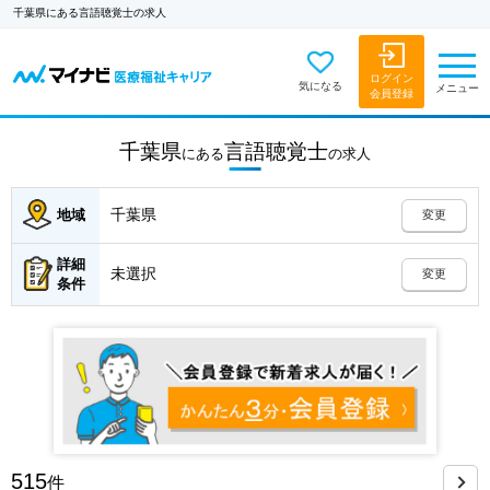
千葉県にある言語聴覚士の求人
ログイン
気になる
メニュー
会員登録
千葉県
言語聴覚士
にある
の
求人
千葉県
地域
変更
詳細
未選択
変更
条件
515
件