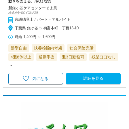
動きを支える。/RO37299
新鎌ヶ谷ケアセンターそよ風
株式会社SOYOKAZE
言語聴覚士 / パート・アルバイト
千葉県 鎌ケ谷市 初富本町一丁目13-10
時給
1,400円
～
1,600円
髪型自由
扶養控除内考慮
社会保険完備
4週8休以上
通勤手当
週3日勤務可
残業ほぼなし
…
詳細を見る
気になる