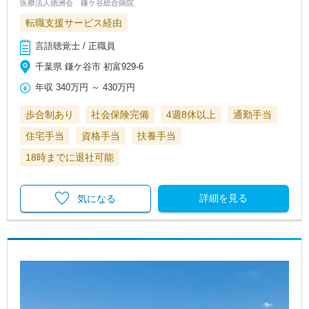
医療法人徳洲会 鎌ケ谷総合病院
転職支援サービス経由
言語聴覚士 / 正職員
千葉県 鎌ケ谷市 初富929-6
年収
340万円
～
430万円
歩合制あり
社会保険完備
4週8休以上
通勤手当
住宅手当
資格手当
扶養手当
18時までに退社可能
詳細を見る
気になる