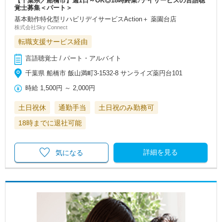
【千葉県／船橋市】週1日～OK◎18時終業♪デイサービスの言語聴
覚士募集＜パート＞
基本動作特化型リハビリデイサービスAction＋ 薬園台店
株式会社Sky Connect
転職支援サービス経由
言語聴覚士 / パート・アルバイト
千葉県 船橋市 飯山満町3-1532-8 サンライズ薬円台101
時給
1,500円
～
2,000円
土日祝休
通勤手当
土日祝のみ勤務可
18時までに退社可能
詳細を見る
気になる