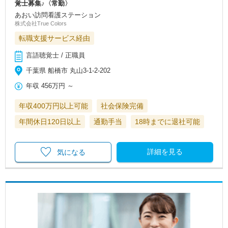
覚士募集♪〈常勤〉
あおい訪問看護ステーション
株式会社True Colors
転職支援サービス経由
言語聴覚士 / 正職員
千葉県 船橋市 丸山3-1-2-202
年収
456万円
～
年収400万円以上可能
社会保険完備
年間休日120日以上
通勤手当
18時までに退社可能
詳細を見る
気になる