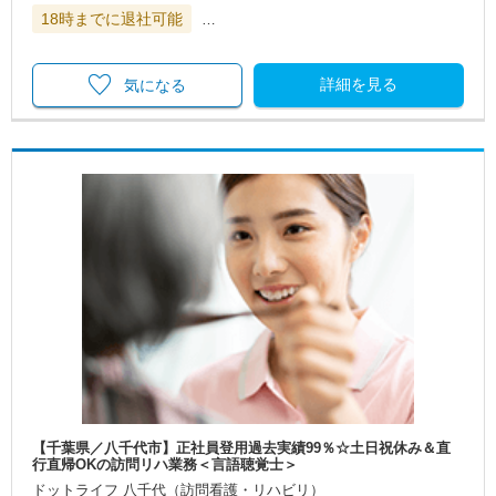
18時までに退社可能
…
詳細を見る
気になる
【千葉県／八千代市】正社員登用過去実績99％☆土日祝休み＆直
行直帰OKの訪問リハ業務＜言語聴覚士＞
ドットライフ 八千代（訪問看護・リハビリ）