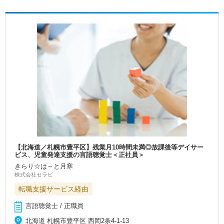
【北海道／札幌市豊平区】残業月10時間未満◎放課後等デイサー
ビス、児童発達支援の言語聴覚士＜正社員＞
きらり☆は～と月寒
株式会社セラビ
転職支援サービス経由
言語聴覚士 / 正職員
北海道 札幌市豊平区 西岡2条4‐1‐13