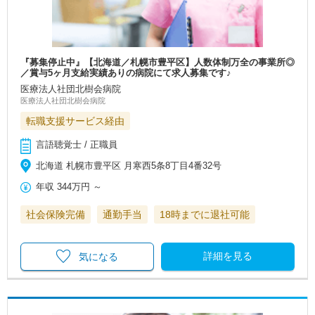
『募集停止中』【北海道／札幌市豊平区】人数体制万全の事業所◎
／賞与5ヶ月支給実績ありの病院にて求人募集です♪
医療法人社団北樹会病院
医療法人社団北樹会病院
転職支援サービス経由
言語聴覚士 / 正職員
北海道 札幌市豊平区 月寒西5条8丁目4番32号
年収
344万円
～
社会保険完備
通勤手当
18時までに退社可能
詳細を見る
気になる