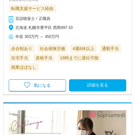
転職支援サービス経由
言語聴覚士 / 正職員
北海道 札幌市豊平区 西岡497-10
年収
303万円
～
450万円
歩合制あり
社会保険完備
4週8休以上
通勤手当
住宅手当
資格手当
18時までに退社可能
残業ほぼなし
詳細を見る
気になる