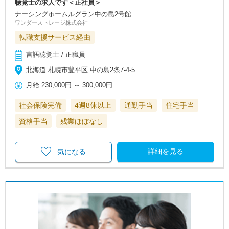
聴覚士の求人です＜正社員＞
ナーシングホームルグラン中の島2号館
ワンダーストレージ株式会社
転職支援サービス経由
言語聴覚士 / 正職員
北海道 札幌市豊平区 中の島2条7‐4‐5
月給
230,000円
～
300,000円
社会保険完備
4週8休以上
通勤手当
住宅手当
資格手当
残業ほぼなし
詳細を見る
気になる