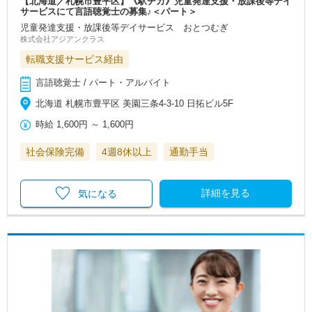
【北海道／札幌市豊平区】《駅チカ》児童発達支援・放課後等デイ
サービスにて言語聴覚士の募集♪＜パート＞
児童発達支援・放課後等デイサービス おとつむぎ
株式会社アジアンクラス
転職支援サービス経由
言語聴覚士 / パート・アルバイト
北海道 札幌市豊平区 美園三条4-3-10 日拓ビル5F
時給
1,600円
～
1,600円
社会保険完備
4週8休以上
通勤手当
詳細を見る
気になる