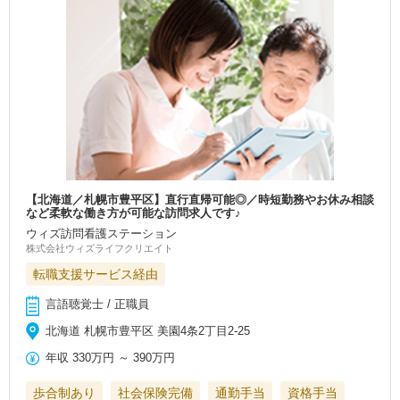
【北海道／札幌市豊平区】直行直帰可能◎／時短勤務やお休み相談
など柔軟な働き方が可能な訪問求人です♪
ウィズ訪問看護ステーション
株式会社ウィズライフクリエイト
転職支援サービス経由
言語聴覚士 / 正職員
北海道 札幌市豊平区 美園4条2丁目2-25
年収
330万円
～
390万円
歩合制あり
社会保険完備
通勤手当
資格手当