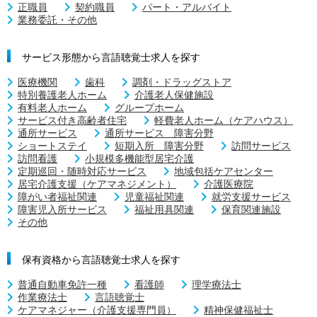
正職員
契約職員
パート・アルバイト
業務委託・その他
サービス形態から言語聴覚士求人を探す
医療機関
歯科
調剤・ドラッグストア
特別養護老人ホーム
介護老人保健施設
有料老人ホーム
グループホーム
サービス付き高齢者住宅
軽費老人ホーム（ケアハウス）
通所サービス
通所サービス 障害分野
ショートステイ
短期入所 障害分野
訪問サービス
訪問看護
小規模多機能型居宅介護
定期巡回・随時対応サービス
地域包括ケアセンター
居宅介護支援（ケアマネジメント）
介護医療院
障がい者福祉関連
児童福祉関連
就労支援サービス
障害児入所サービス
福祉用具関連
保育関連施設
その他
保有資格から言語聴覚士求人を探す
普通自動車免許一種
看護師
理学療法士
作業療法士
言語聴覚士
ケアマネジャー（介護支援専門員）
精神保健福祉士