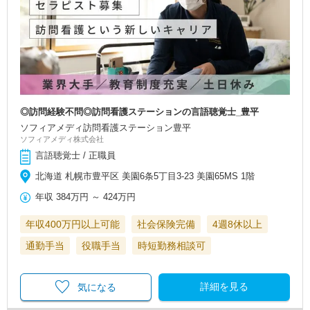
◎訪問経験不問◎訪問看護ステーションの言語聴覚士_豊平
ソフィアメディ訪問看護ステーション豊平
ソフィアメディ株式会社
言語聴覚士 / 正職員
北海道 札幌市豊平区 美園6条5丁目3-23 美園65MS 1階
年収
384万円
～
424万円
年収400万円以上可能
社会保険完備
4週8休以上
通勤手当
役職手当
時短勤務相談可
詳細を見る
気になる