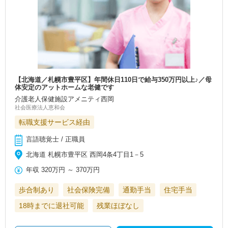
【北海道／札幌市豊平区】年間休日110日で給与350万円以上♪／母
体安定のアットホームな老健です
介護老人保健施設アメニティ西岡
社会医療法人恵和会
転職支援サービス経由
言語聴覚士 / 正職員
北海道 札幌市豊平区 西岡4条4丁目1－5
年収
320万円
～
370万円
歩合制あり
社会保険完備
通勤手当
住宅手当
18時までに退社可能
残業ほぼなし