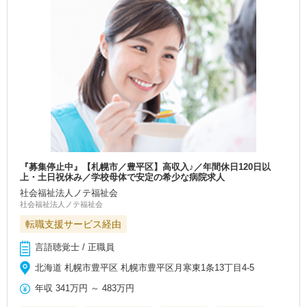
『募集停止中』【札幌市／豊平区】高収入♪／年間休日120日以
上・土日祝休み／学校母体で安定の希少な病院求人
社会福祉法人ノテ福祉会
社会福祉法人ノテ福祉会
転職支援サービス経由
言語聴覚士 / 正職員
北海道 札幌市豊平区 札幌市豊平区月寒東1条13丁目4-5
年収
341万円
～
483万円