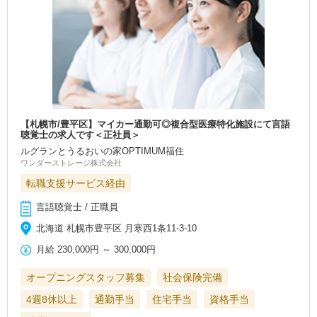
【札幌市/豊平区】マイカー通勤可◎複合型医療特化施設にて言語
聴覚士の求人です＜正社員＞
ルグランとうるおいの家ОPTIMUM福住
ワンダーストレージ株式会社
転職支援サービス経由
言語聴覚士 / 正職員
北海道 札幌市豊平区 月寒西1条11‐3-10
月給
230,000円
～
300,000円
オープニングスタッフ募集
社会保険完備
4週8休以上
通勤手当
住宅手当
資格手当