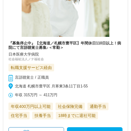
『募集停止中』【北海道／札幌市豊平区】年間休日110日以上！病
院にて言語聴覚士募集♪＜常勤＞
日本医療大学病院
社会福祉法人ノテ福祉会
転職支援サービス経由
言語聴覚士 / 正職員
北海道 札幌市豊平区 月寒東3条11丁目1-55
年収
315万円
～
411万円
年収400万円以上可能
社会保険完備
通勤手当
住宅手当
扶養手当
18時までに退社可能