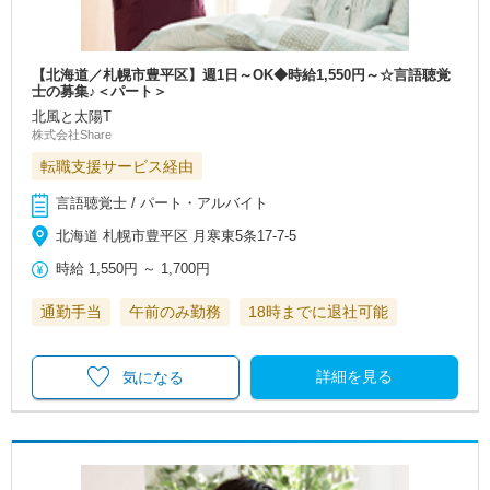
【北海道／札幌市豊平区】週1日～OK◆時給1,550円～☆言語聴覚
士の募集♪＜パート＞
北風と太陽T
株式会社Share
転職支援サービス経由
言語聴覚士 / パート・アルバイト
北海道 札幌市豊平区 月寒東5条17-7‐5
時給
1,550円
～
1,700円
通勤手当
午前のみ勤務
18時までに退社可能
詳細を見る
気になる