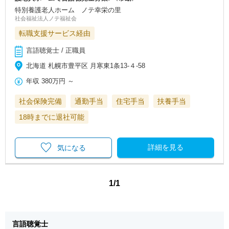
特別養護老人ホーム ノテ幸栄の里
社会福祉法人ノテ福祉会
転職支援サービス経由
言語聴覚士 / 正職員
北海道 札幌市豊平区 月寒東1条13-４-58
年収
380万円
～
社会保険完備
通勤手当
住宅手当
扶養手当
18時までに退社可能
詳細を見る
気になる
1/1
言語聴覚士