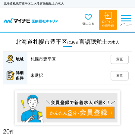
北海道札幌市豊平区にある言語聴覚士の求人
ログイン
気になる
メニュー
会員登録
北海道札幌市豊平区
言語聴覚士
にある
の
求人
札幌市豊平区
地域
変更
詳細
未選択
変更
条件
20
件