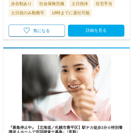
歩合制あり
社会保険完備
土日祝休
住宅手当
土日祝のみ勤務可
18時までに退社可能
詳細を見る
気になる
『募集停止中』【北海道／札幌市豊平区】駅チカ徒歩1分☆特別養
護老人ホームで言語聴覚士募集♪〈常勤〉