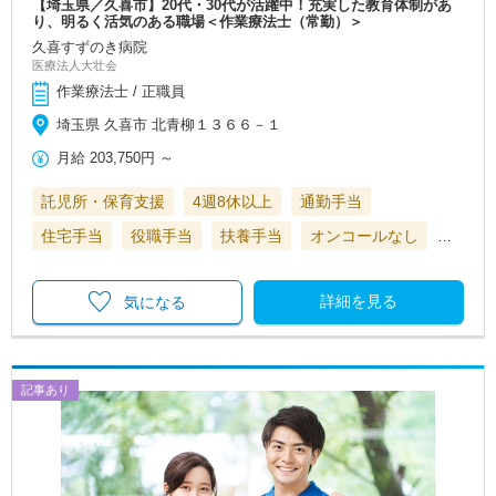
【埼玉県／久喜市】20代・30代が活躍中！充実した教育体制があ
り、明るく活気のある職場＜作業療法士（常勤）＞
久喜すずのき病院
医療法人大壮会
作業療法士 / 正職員
埼玉県 久喜市 北青柳１３６６－１
月給
203,750円
～
託児所・保育支援
4週8休以上
通勤手当
住宅手当
役職手当
扶養手当
オンコールなし
…
詳細を見る
気になる
記事あり