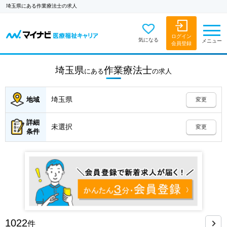
埼玉県にある作業療法士の求人
ログイン
気になる
メニュー
会員登録
埼玉県
作業療法士
にある
の
求人
埼玉県
地域
変更
詳細
未選択
変更
条件
1022
件