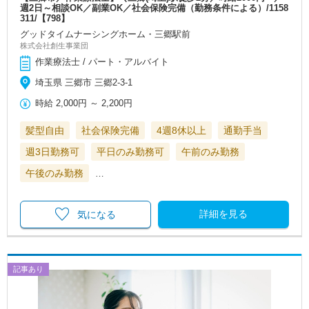
週2日～相談OK／副業OK／社会保険完備（勤務条件による）/1158
311/【798】
グッドタイムナーシングホーム・三郷駅前
株式会社創生事業団
作業療法士 / パート・アルバイト
埼玉県 三郷市 三郷2-3-1
時給
2,000円
～
2,200円
髪型自由
社会保険完備
4週8休以上
通勤手当
週3日勤務可
平日のみ勤務可
午前のみ勤務
午後のみ勤務
…
詳細を見る
気になる
記事あり