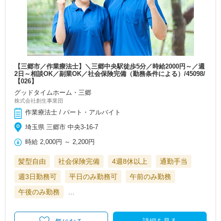
【三郷市／作業療法士】＼三郷中央駅徒歩5分／時給2000円～／週
2日～相談OK／副業OK／社会保険完備（勤務条件による）/45098/
【026】
グッドタイムホーム・三郷
株式会社創生事業団
作業療法士 / パート・アルバイト
埼玉県 三郷市 中央3-16-7
時給
2,000円
～
2,200円
髪型自由
社会保険完備
4週8休以上
通勤手当
週3日勤務可
平日のみ勤務可
午前のみ勤務
午後のみ勤務
…