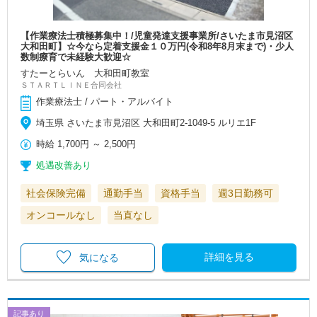
【作業療法士積極募集中！/児童発達支援事業所/さいたま市見沼区
大和田町】☆今なら定着支援金１０万円(令和8年8月末まで)・少人
数制療育で未経験大歓迎☆
すたーとらいん 大和田町教室
ＳＴＡＲＴＬＩＮＥ合同会社
作業療法士 / パート・アルバイト
埼玉県 さいたま市見沼区 大和田町2-1049-5 ルリエ1F
時給
1,700円
～
2,500円
処遇改善あり
社会保険完備
通勤手当
資格手当
週3日勤務可
オンコールなし
当直なし
詳細を見る
気になる
記事あり