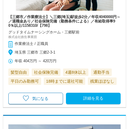
【三郷市／作業療法士】＼三郷(埼玉)駅徒歩2分／年収4040000円～
／退職金あり／社会保険完備（勤務条件による）／有給取得率9
0％以上/1158310/【798】
グッドタイムナーシングホーム・三郷駅前
株式会社創生事業団
作業療法士 / 正職員
埼玉県 三郷市 三郷2-3-1
年収
404万円
～
420万円
髪型自由
社会保険完備
4週8休以上
通勤手当
平日のみ勤務可
18時までに退社可能
残業ほぼなし
詳細を見る
気になる