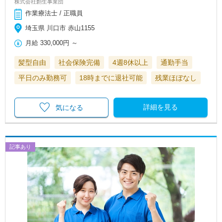
株式会社創生事業団
作業療法士 / 正職員
埼玉県 川口市 赤山1155
月給
330,000円
～
髪型自由
社会保険完備
4週8休以上
通勤手当
平日のみ勤務可
18時までに退社可能
残業ほぼなし
詳細を見る
気になる
記事あり