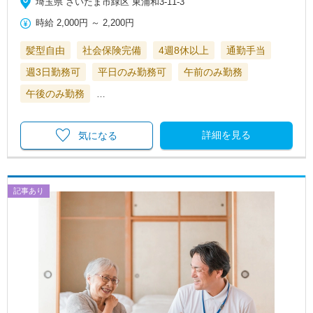
埼玉県 さいたま市緑区 東浦和3-11-3
時給
2,000円
～
2,200円
髪型自由
社会保険完備
4週8休以上
通勤手当
週3日勤務可
平日のみ勤務可
午前のみ勤務
午後のみ勤務
…
詳細を見る
気になる
記事あり