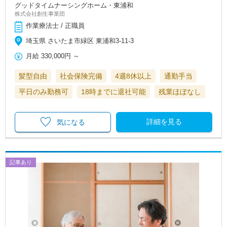
グッドタイムナーシングホーム・東浦和
株式会社創生事業団
作業療法士 / 正職員
埼玉県 さいたま市緑区 東浦和3-11-3
月給
330,000円
～
髪型自由
社会保険完備
4週8休以上
通勤手当
平日のみ勤務可
18時までに退社可能
残業ほぼなし
詳細を見る
気になる
記事あり