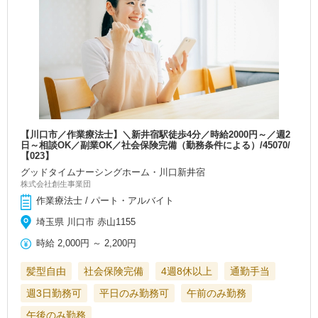
【川口市／作業療法士】＼新井宿駅徒歩4分／時給2000円～／週2
日～相談OK／副業OK／社会保険完備（勤務条件による）/45070/
【023】
グッドタイムナーシングホーム・川口新井宿
株式会社創生事業団
作業療法士 / パート・アルバイト
埼玉県 川口市 赤山1155
時給
2,000円
～
2,200円
髪型自由
社会保険完備
4週8休以上
通勤手当
週3日勤務可
平日のみ勤務可
午前のみ勤務
午後のみ勤務
…