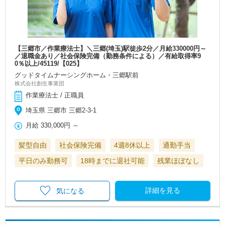
【三郷市／作業療法士】＼三郷(埼玉)駅徒歩2分／月給330000円～
／退職金あり／社会保険完備（勤務条件による）／有給取得率9
0％以上/45119/【025】
グッドタイムナーシングホーム・三郷駅前
株式会社創生事業団
作業療法士 / 正職員
埼玉県 三郷市 三郷2-3-1
月給
330,000円
～
髪型自由
社会保険完備
4週8休以上
通勤手当
平日のみ勤務可
18時までに退社可能
残業ほぼなし
詳細を見る
気になる