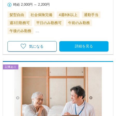
時給
2,000円
～
2,200円
髪型自由
社会保険完備
4週8休以上
通勤手当
週3日勤務可
平日のみ勤務可
午前のみ勤務
午後のみ勤務
…
詳細を見る
気になる
記事あり