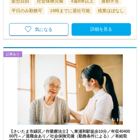
髪型自由
社会保険完備
4週8休以上
通勤手当
平日のみ勤務可
18時までに退社可能
残業ほぼなし
詳細を見る
気になる
記事あり
【さいたま市緑区／作業療法士】＼東浦和駅徒歩10分／年収40400
00円～／退職金あり／社会保険完備（勤務条件による）／有給取