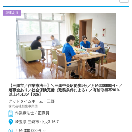
記事あり
【三郷市／作業療法士】＼三郷中央駅徒歩5分／月給330000円～／
退職金あり／社会保険完備（勤務条件による）／有給取得率90％
以上/45135/【026】
グッドタイムホーム・三郷
株式会社創生事業団
作業療法士 / 正職員
埼玉県 三郷市 中央3-16-7
月給
330,000円
～