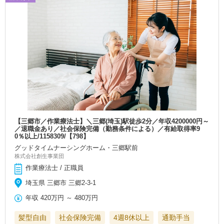
【三郷市／作業療法士】＼三郷(埼玉)駅徒歩2分／年収4200000円～
／退職金あり／社会保険完備（勤務条件による）／有給取得率9
0％以上/1158309/【798】
グッドタイムナーシングホーム・三郷駅前
株式会社創生事業団
作業療法士 / 正職員
埼玉県 三郷市 三郷2-3-1
年収
420万円
～
480万円
髪型自由
社会保険完備
4週8休以上
通勤手当