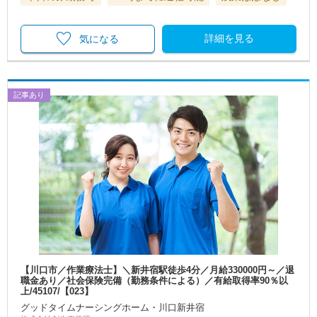
詳細を見る
気になる
記事あり
【川口市／作業療法士】＼新井宿駅徒歩4分／月給330000円～／退
職金あり／社会保険完備（勤務条件による）／有給取得率90％以
上/45107/【023】
グッドタイムナーシングホーム・川口新井宿