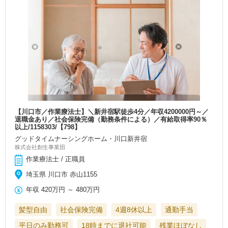
【川口市／作業療法士】＼新井宿駅徒歩4分／年収4200000円～／
退職金あり／社会保険完備（勤務条件による）／有給取得率90％
以上/1158303/【798】
グッドタイムナーシングホーム・川口新井宿
株式会社創生事業団
作業療法士 / 正職員
埼玉県 川口市 赤山1155
年収
420万円
～
480万円
髪型自由
社会保険完備
4週8休以上
通勤手当
平日のみ勤務可
18時までに退社可能
残業ほぼなし