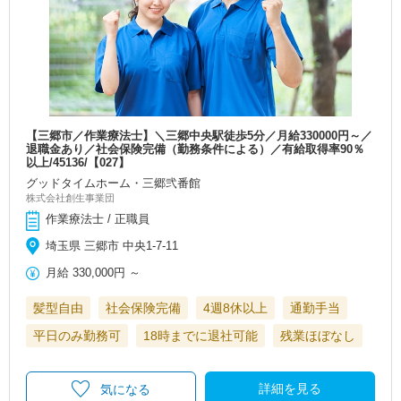
【三郷市／作業療法士】＼三郷中央駅徒歩5分／月給330000円～／
退職金あり／社会保険完備（勤務条件による）／有給取得率90％
以上/45136/【027】
グッドタイムホーム・三郷弐番館
株式会社創生事業団
作業療法士 / 正職員
埼玉県 三郷市 中央1-7-11
月給
330,000円
～
髪型自由
社会保険完備
4週8休以上
通勤手当
平日のみ勤務可
18時までに退社可能
残業ほぼなし
詳細を見る
気になる