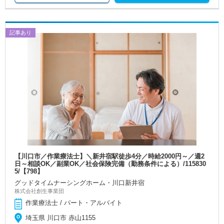
記事あり
【川口市／作業療法士】＼新井宿駅徒歩4分／時給2000円～／週2
日～相談OK／副業OK／社会保険完備（勤務条件による）/115830
5/【798】
グッドタイムナーシングホーム・川口新井宿
株式会社創生事業団
作業療法士 / パート・アルバイト
埼玉県 川口市 赤山1155