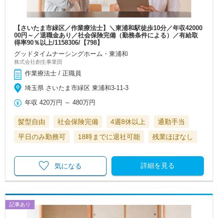
【さいたま市緑区／作業療法士】＼東浦和駅徒歩10分／年収42000
00円～／退職金あり／社会保険完備（勤務条件による）／有給取
得率90％以上/1158306/【798】
グッドタイムナーシングホーム・東浦和
株式会社創生事業団
作業療法士 / 正職員
埼玉県 さいたま市緑区 東浦和3-11-3
年収
420万円
～
480万円
髪型自由
社会保険完備
4週8休以上
通勤手当
平日のみ勤務可
18時までに退社可能
残業ほぼなし
詳細を見る
気になる
記事あり