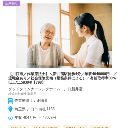
記事あり
【川口市／作業療法士】＼新井宿駅徒歩4分／年収4040000円～／
退職金あり／社会保険完備（勤務条件による）／有給取得率90％
以上/1158304/【798】
グッドタイムナーシングホーム・川口新井宿
株式会社創生事業団
作業療法士 / 正職員
埼玉県 川口市 赤山1155
年収
404万円
～
420万円