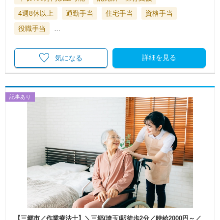
4週8休以上
通勤手当
住宅手当
資格手当
役職手当
…
詳細を見る
気になる
記事あり
【三郷市／作業療法士】＼三郷(埼玉)駅徒歩2分／時給2000円～／