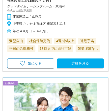
得率90％以上/1158307/【798】
グッドタイムナーシングホーム・東浦和
株式会社創生事業団
作業療法士 / 正職員
埼玉県 さいたま市緑区 東浦和3-11-3
年収
404万円
～
420万円
髪型自由
社会保険完備
4週8休以上
通勤手当
平日のみ勤務可
18時までに退社可能
残業ほぼなし
詳細を見る
気になる
記事あり