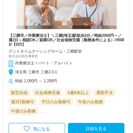
【三郷市／作業療法士】＼三郷(埼玉)駅徒歩2分／時給2000円～／
週2日～相談OK／副業OK／社会保険完備（勤務条件による）/4508
2/【025】
グッドタイムナーシングホーム・三郷駅前
株式会社創生事業団
作業療法士 / パート・アルバイト
埼玉県 三郷市 三郷2-3-1
時給
2,000円
～
2,200円
髪型自由
社会保険完備
4週8休以上
通勤手当
週3日勤務可
平日のみ勤務可
午前のみ勤務
午後のみ勤務
…
詳細を見る
気になる