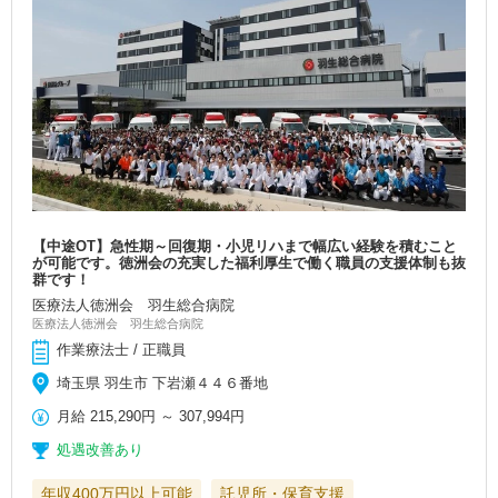
【中途OT】急性期～回復期・小児リハまで幅広い経験を積むこと
が可能です。徳洲会の充実した福利厚生で働く職員の支援体制も抜
群です！
医療法人徳洲会 羽生総合病院
医療法人徳洲会 羽生総合病院
作業療法士 / 正職員
埼玉県 羽生市 下岩瀬４４６番地
月給
215,290円
～
307,994円
処遇改善あり
年収400万円以上可能
託児所・保育支援