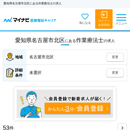
愛知県名古屋市北区にある作業療法士の求人
ログイン
気になる
メニュー
会員登録
愛知県名古屋市北区
作業療法士
にある
の
求人
名古屋市北区
地域
変更
詳細
未選択
変更
条件
53
件