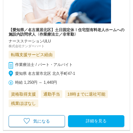
【愛知県／名古屋居北区】土日固定休！住宅型有料老人ホームへの
施設内訪問求人〈作業療法士／非常勤〉
ナースステーションULU
株式会社テンダーハート
転職支援サービス経由
作業療法士 / パート・アルバイト
愛知県 名古屋市北区 北久手町47-1
時給
1,250円
～
1,440円
資格取得支援
通勤手当
18時までに退社可能
残業ほぼなし
詳細を見る
気になる