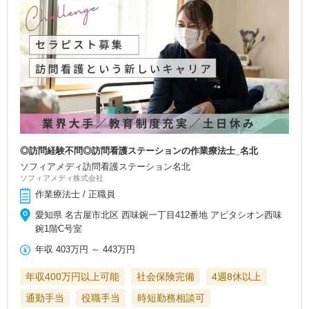
◎訪問経験不問◎訪問看護ステーションの作業療法士_名北
ソフィアメディ訪問看護ステーション名北
ソフィアメディ株式会社
作業療法士 / 正職員
愛知県 名古屋市北区 西味鋺一丁目412番地 アビタシオン西味
鋺1階C号室
年収
403万円
～
443万円
年収400万円以上可能
社会保険完備
4週8休以上
通勤手当
役職手当
時短勤務相談可