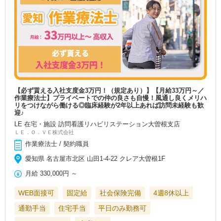
【必ず貰える入社支度金3万円！（規定あり）】【月給33万円～／
作業療法士】プライベートでの仲の良さも自慢！風通し良くメリハ
リをつけながら働ける◎臨床経験が2年以上あれば訪問未経験も歓
迎♪
LE 在宅・施設 訪問看護リハビリステーション大曽根支店
ＬＥ．Ｏ．ＶＥ株式会社
作業療法士 / 契約職員
愛知県 名古屋市北区 山田1-4-22 クレア大曽根1F
月給
330,000円
～
WEB面接可
固定給
社会保険完備
4週8休以上
通勤手当
住宅手当
平日のみ勤務可