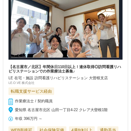
【名古屋市／北区】年間休日110日以上！連休取得◎訪問看護リハ
ビリステーションでの作業療法士募集♪
LE 在宅・施設 訪問看護リハビリステーション 大曽根支店
LE.O.VE 株式会社
転職支援サービス経由
作業療法士 / 契約職員
愛知県 名古屋市北区 山田一丁目4-22 クレア大曽根1階
年収
396万円
～
WEB面接可
社会保険完備
4週8休以上
通勤手当