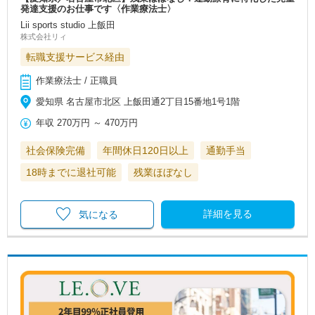
発達支援のお仕事です〈作業療法士〉
Lii sports studio 上飯田
株式会社リィ
転職支援サービス経由
作業療法士 / 正職員
愛知県 名古屋市北区 上飯田通2丁目15番地1号1階
年収
270万円
～
470万円
社会保険完備
年間休日120日以上
通勤手当
18時までに退社可能
残業ほぼなし
詳細を見る
気になる