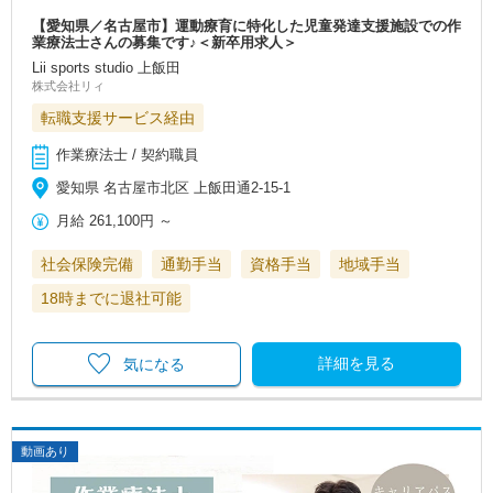
【愛知県／名古屋市】運動療育に特化した児童発達支援施設での作
業療法士さんの募集です♪＜新卒用求人＞
Lii sports studio 上飯田
株式会社リィ
転職支援サービス経由
作業療法士 / 契約職員
愛知県 名古屋市北区 上飯田通2‐15‐1
月給
261,100円
～
社会保険完備
通勤手当
資格手当
地域手当
18時までに退社可能
詳細を見る
気になる
動画あり