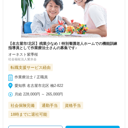
【名古屋市/北区】残業少なめ！特別養護老人ホームでの機能訓練
指導員として作業療法士さんの募集です♪
オーネスト紫季桜
社会福祉法人紫水会
転職支援サービス経由
作業療法士 / 正職員
愛知県 名古屋市北区 楠2-822
月給
228,000円
～
265,000円
社会保険完備
通勤手当
資格手当
18時までに退社可能