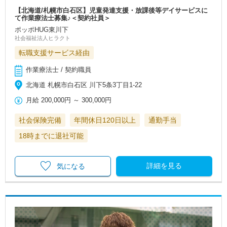
【北海道/札幌市白石区】児童発達支援・放課後等デイサービスに
て作業療法士募集♪＜契約社員＞
ポッポHUG東川下
社会福祉法人ヒラクト
転職支援サービス経由
作業療法士 / 契約職員
北海道 札幌市白石区 川下5条3丁目1-22
月給
200,000円
～
300,000円
社会保険完備
年間休日120日以上
通勤手当
18時までに退社可能
詳細を見る
気になる