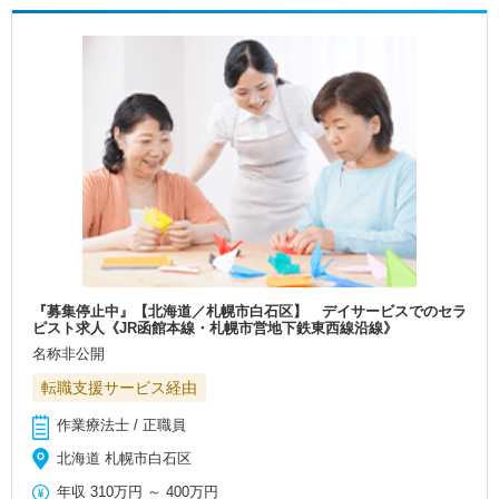
『募集停止中』【北海道／札幌市白石区】 デイサービスでのセラ
ピスト求人《JR函館本線・札幌市営地下鉄東西線沿線》
名称非公開
転職支援サービス経由
作業療法士 / 正職員
北海道 札幌市白石区
年収
310万円
～
400万円