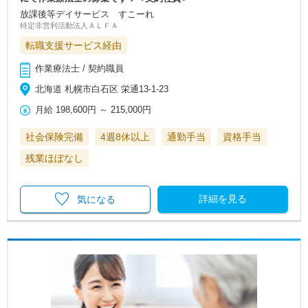
放課後等デイサービス すこーれ
特定非営利活動法人ＡＬＦＡ
転職支援サービス経由
作業療法士 / 契約職員
北海道 札幌市白石区 栄通13-1-23
月給
198,600円
～
215,000円
社会保険完備
4週8休以上
通勤手当
資格手当
残業ほぼなし
詳細を見る
気になる