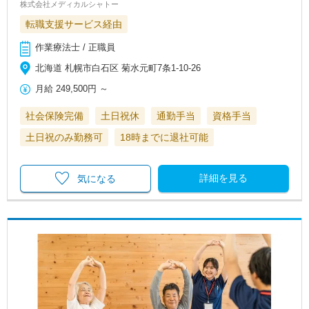
株式会社メディカルシャトー
転職支援サービス経由
作業療法士 / 正職員
北海道 札幌市白石区 菊水元町7条1‐10‐26
月給
249,500円
～
社会保険完備
土日祝休
通勤手当
資格手当
土日祝のみ勤務可
18時までに退社可能
詳細を見る
気になる