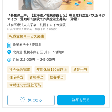
『募集停止中』【北海道／札幌市白石区】職員無料送迎バスあり◎
マイカー通勤可☆病院で作業療法士募集♪〈常勤〉
社会医療法人共栄会 札幌トロイカ病院
社会医療法人共栄会 札幌トロイカ病院
転職支援サービス経由
作業療法士 / 正職員
北海道 札幌市白石区 川下577番地8
月給
216,000円
～
246,000円
社会保険完備
年間休日120日以上
通勤手当
住宅手当
資格手当
扶養手当
18時までに退社可能
詳細を見る
気になる