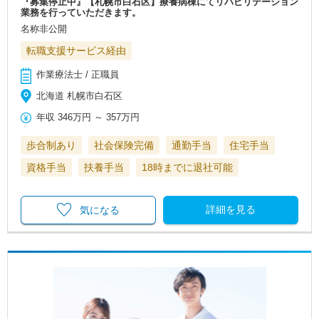
『募集停止中』【札幌市白石区】療養病棟にてリハビリテーション
業務を行っていただきます。
名称非公開
転職支援サービス経由
作業療法士 / 正職員
北海道 札幌市白石区
年収
346万円
～
357万円
歩合制あり
社会保険完備
通勤手当
住宅手当
資格手当
扶養手当
18時までに退社可能
詳細を見る
気になる