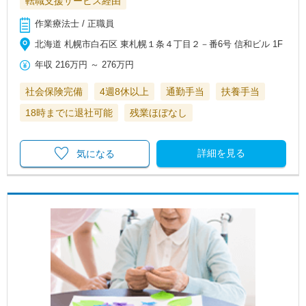
転職支援サービス経由
作業療法士 / 正職員
北海道 札幌市白石区 東札幌１条４丁目２－番6号 信和ビル 1F
年収
216万円
～
276万円
社会保険完備
4週8休以上
通勤手当
扶養手当
18時までに退社可能
残業ほぼなし
詳細を見る
気になる