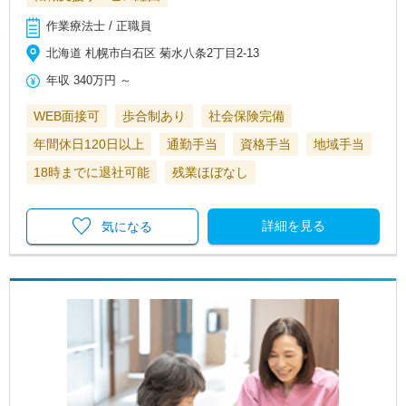
作業療法士 / 正職員
北海道 札幌市白石区 菊水八条2丁目2-13
年収
340万円
～
WEB面接可
歩合制あり
社会保険完備
年間休日120日以上
通勤手当
資格手当
地域手当
18時までに退社可能
残業ほぼなし
詳細を見る
気になる