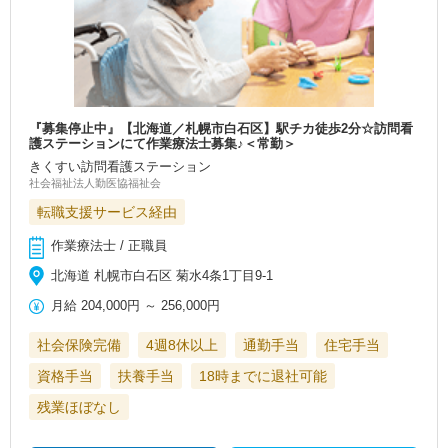
『募集停止中』【北海道／札幌市白石区】駅チカ徒歩2分☆訪問看
護ステーションにて作業療法士募集♪＜常勤＞
きくすい訪問看護ステーション
社会福祉法人勤医協福祉会
転職支援サービス経由
作業療法士 / 正職員
北海道 札幌市白石区 菊水4条1丁目9-1
月給
204,000円
～
256,000円
社会保険完備
4週8休以上
通勤手当
住宅手当
資格手当
扶養手当
18時までに退社可能
残業ほぼなし