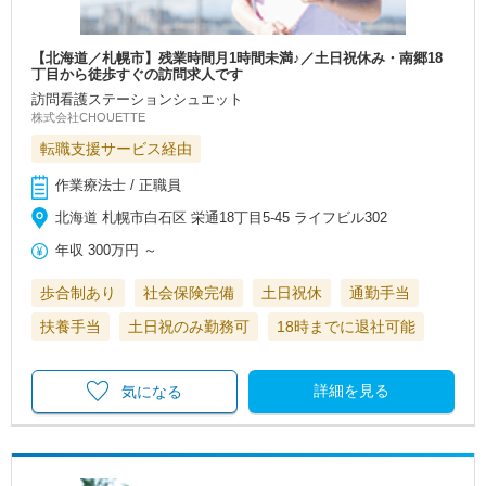
【北海道／札幌市】残業時間月1時間未満♪／土日祝休み・南郷18
丁目から徒歩すぐの訪問求人です
訪問看護ステーションシュエット
株式会社CHOUETTE
転職支援サービス経由
作業療法士 / 正職員
北海道 札幌市白石区 栄通18丁目5-45 ライフビル302
年収
300万円
～
歩合制あり
社会保険完備
土日祝休
通勤手当
扶養手当
土日祝のみ勤務可
18時までに退社可能
詳細を見る
気になる