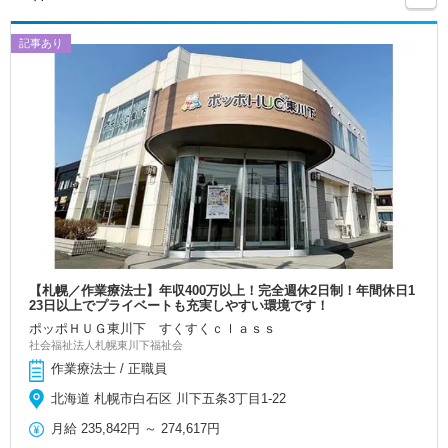
記事あり
【札幌／作業療法士】年収400万以上！完全週休2日制！年間休日1
23日以上でプライベートも充実しやすい環境です！
ポッポＨＵＧ東川下 すくすくｃｌａｓｓ
社会福祉法人札幌東川下福祉会
作業療法士 / 正職員
北海道 札幌市白石区 川下五条3丁目1‐22
月給
235,842円
～
274,617円