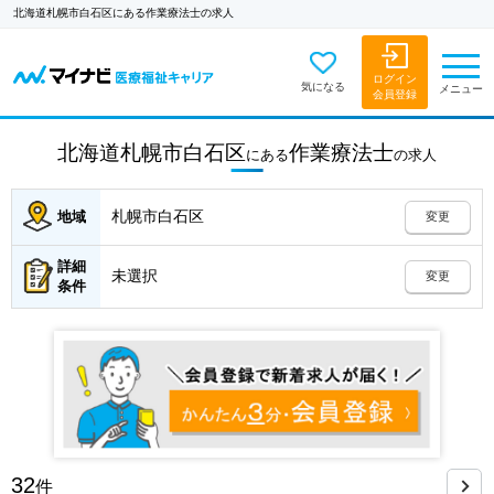
北海道札幌市白石区にある作業療法士の求人
ログイン
気になる
メニュー
会員登録
北海道札幌市白石区
作業療法士
にある
の
求人
札幌市白石区
地域
変更
詳細
未選択
変更
条件
32
件