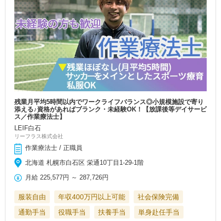
残業月平均5時間以内でワークライフバランス◎小規模施設で寄り
添える♪資格があればブランク・未経験OK！【放課後等デイサービ
ス／作業療法士】
LEIF白石
リーフラス株式会社
作業療法士 / 正職員
北海道 札幌市白石区 栄通10丁目1-29-1階
月給
225,577円
～
287,726円
服装自由
年収400万円以上可能
社会保険完備
通勤手当
役職手当
扶養手当
単身赴任手当