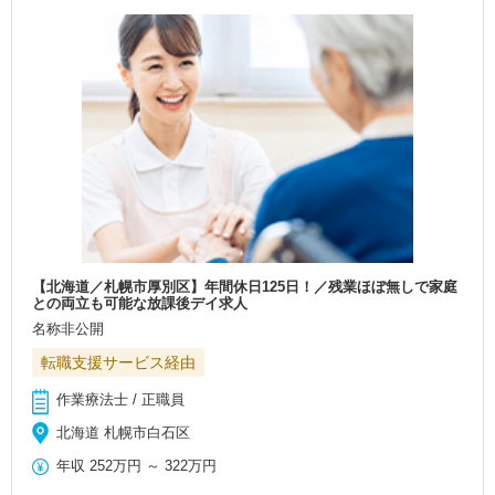
【北海道／札幌市厚別区】年間休日125日！／残業ほぼ無しで家庭
との両立も可能な放課後デイ求人
名称非公開
転職支援サービス経由
作業療法士 / 正職員
北海道 札幌市白石区
年収
252万円
～
322万円