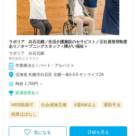
ラポリア 白石北郷／生活介護施設のセラピスト／正社員登用制度
あり／オープニングスタッフ＜障がい福祉＞
ラポリア 白石北郷
株式会社ビオネスト
作業療法士 / パート・アルバイト
北海道 札幌市白石区 北郷一条5-3-5 サンライズ2A
時給
1,750円
～
処遇改善あり
WEB面接可
社会保険完備
4週8休以上
通勤手当
残業ほぼなし
詳細を見る
気になる