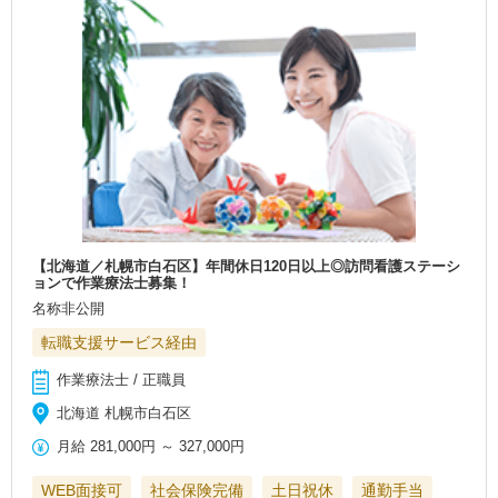
【北海道／札幌市白石区】年間休日120日以上◎訪問看護ステーシ
ョンで作業療法士募集！
名称非公開
転職支援サービス経由
作業療法士 / 正職員
北海道 札幌市白石区
月給
281,000円
～
327,000円
WEB面接可
社会保険完備
土日祝休
通勤手当