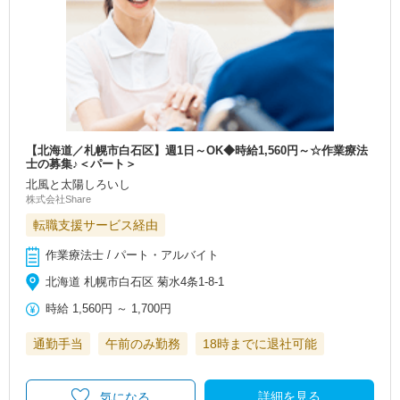
【北海道／札幌市白石区】週1日～OK◆時給1,560円～☆作業療法
士の募集♪＜パート＞
北風と太陽しろいし
株式会社Share
転職支援サービス経由
作業療法士 / パート・アルバイト
北海道 札幌市白石区 菊水4条1-8-1
時給
1,560円
～
1,700円
通勤手当
午前のみ勤務
18時までに退社可能
詳細を見る
気になる