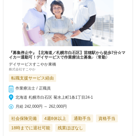
『募集停止中』【北海道／札幌市白石区】苗穂駅から徒歩7分☆マ
イカー通勤可！デイサービスで作業療法士募集♪〈常勤〉
デイサービスすこやか東橋
株式会社すこやか
転職支援サービス経由
作業療法士 / 正職員
北海道 札幌市白石区 菊水上町1条1丁目24-1
月給
242,000円
～
262,000円
社会保険完備
4週8休以上
通勤手当
資格手当
18時までに退社可能
残業ほぼなし