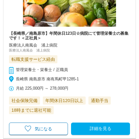
【長崎県／南島原市】年間休日123日☆病院にて管理栄養士の募集
です！＜正社員＞
医療法人南風会 浦上病院
医療法人南風会 浦上病院
転職支援サービス経由
管理栄養士・栄養士 / 正職員
長崎県 南島原市 南有馬町甲1285-1
月給
225,000円
～
278,000円
社会保険完備
年間休日120日以上
通勤手当
18時までに退社可能
詳細を見る
気になる