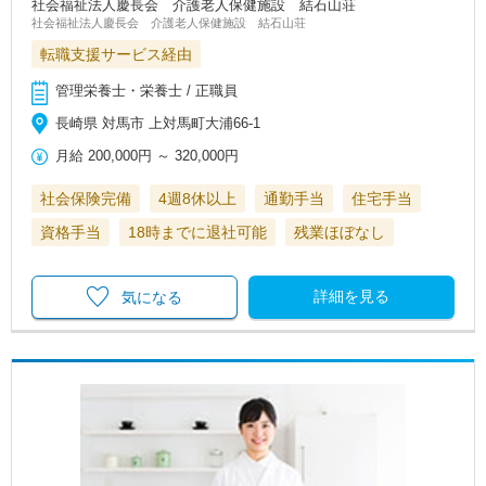
社会福祉法人慶長会 介護老人保健施設 結石山荘
社会福祉法人慶長会 介護老人保健施設 結石山荘
転職支援サービス経由
管理栄養士・栄養士 / 正職員
長崎県 対馬市 上対馬町大浦66‐1
月給
200,000円
～
320,000円
社会保険完備
4週8休以上
通勤手当
住宅手当
資格手当
18時までに退社可能
残業ほぼなし
詳細を見る
気になる