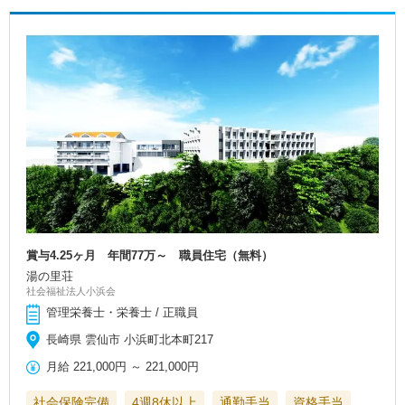
賞与4.25ヶ月 年間77万～ 職員住宅（無料）
湯の里荘
社会福祉法人小浜会
管理栄養士・栄養士 / 正職員
長崎県 雲仙市 小浜町北本町217
月給
221,000円
～
221,000円
社会保険完備
4週8休以上
通勤手当
資格手当