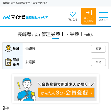
長崎県にある管理栄養士・栄養士の求人
ログイン
気になる
メニュー
会員登録
長崎県
管理栄養士・栄養士
にある
の
求人
長崎県
地域
変更
詳細
未選択
変更
条件
9
件