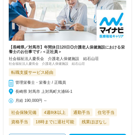
【長崎県／対馬市】年間休日120日◎介護老人保健施設における栄
養士のお仕事です♪＜正社員＞
社会福祉法人慶長会 介護老人保健施設 結石山荘
社会福祉法人慶長会 介護老人保健施設 結石山荘
転職支援サービス経由
管理栄養士・栄養士 / 正職員
長崎県 対馬市 上対馬町大浦66‐1
月給
190,000円
～
社会保険完備
4週8休以上
通勤手当
住宅手当
資格手当
18時までに退社可能
残業ほぼなし