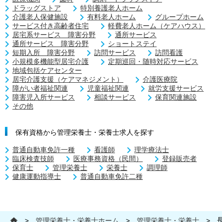
ドラッグストア
特別養護老人ホーム
介護老人保健施設
有料老人ホーム
グループホーム
サービス付き高齢者住宅
軽費老人ホーム（ケアハウス）
居宅系サービス 障害分野
通所サービス
通所サービス 障害分野
ショートステイ
短期入所 障害分野
訪問サービス
訪問看護
小規模多機能型居宅介護
定期巡回・随時対応サービス
地域包括ケアセンター
居宅介護支援（ケアマネジメント）
介護医療院
障がい者福祉関連
児童福祉関連
就労支援サービス
障害児入所サービス
相談サービス
保育関連施設
その他
保有資格から管理栄養士・栄養士求人を探す
普通自動車免許一種
看護師
理学療法士
臨床検査技師
医療事務資格（民間）
登録販売者
保育士
管理栄養士
栄養士
調理師
健康運動指導士
普通自動車免許二種
>
管理栄養士・栄養士ホーム
>
管理栄養士・栄養士
>