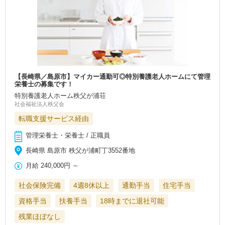
【長崎県／島原市】マイカー通勤可◎特別養護老人ホームにて管理
栄養士の募集です！
特別養護老人ホーム秩父が浦荘
社会福祉法人秩父会
転職支援サービス経由
管理栄養士・栄養士 / 正職員
長崎県 島原市 秩父が浦町丁3552番地
月給
240,000円
～
社会保険完備
4週8休以上
通勤手当
住宅手当
資格手当
扶養手当
18時までに退社可能
残業ほぼなし