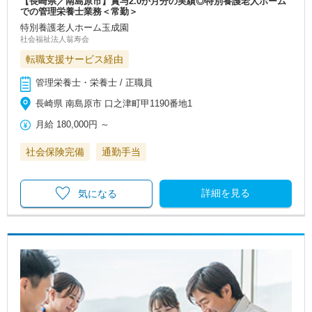
【長崎県／南島原市】賞与2.0か月分の実績◎特別養護老人ホーム
での管理栄養士業務＜常勤＞
特別養護老人ホーム玉成園
社会福祉法人翁寿会
転職支援サービス経由
管理栄養士・栄養士 / 正職員
長崎県 南島原市 口之津町甲1190番地1
月給
180,000円
～
社会保険完備
通勤手当
詳細を見る
気になる