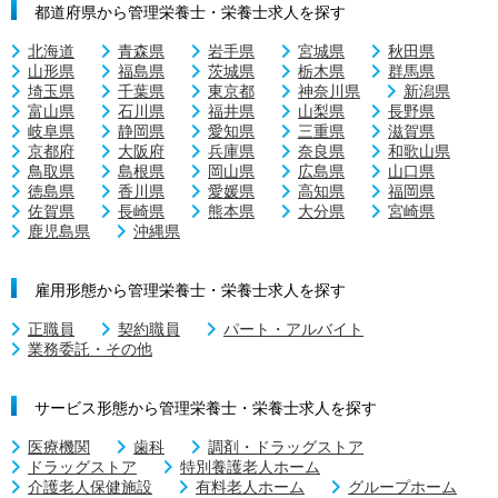
都道府県から管理栄養士・栄養士求人を探す
北海道
青森県
岩手県
宮城県
秋田県
山形県
福島県
茨城県
栃木県
群馬県
埼玉県
千葉県
東京都
神奈川県
新潟県
富山県
石川県
福井県
山梨県
長野県
岐阜県
静岡県
愛知県
三重県
滋賀県
京都府
大阪府
兵庫県
奈良県
和歌山県
鳥取県
島根県
岡山県
広島県
山口県
徳島県
香川県
愛媛県
高知県
福岡県
佐賀県
長崎県
熊本県
大分県
宮崎県
鹿児島県
沖縄県
雇用形態から管理栄養士・栄養士求人を探す
正職員
契約職員
パート・アルバイト
業務委託・その他
サービス形態から管理栄養士・栄養士求人を探す
医療機関
歯科
調剤・ドラッグストア
ドラッグストア
特別養護老人ホーム
介護老人保健施設
有料老人ホーム
グループホーム