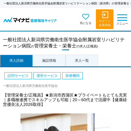
一般社団法人新潟県労働衛生医学協会附属岩室リハビリテーション病院（新潟県）の管理栄養士
ログイン
気になる
メニュー
会員登録
一般社団法人新潟県労働衛生医学協会附属岩室リハビリテ
ーション病院
管理栄養士・栄養士
の
の求人
(正職員)
求人詳細
施設情報
求人一覧
訪問サービス
通所サービス
医療機関
一般社団法人新潟県労働衛生医学協会
【管理栄養士/正職員】★新潟市西蒲区★プライベートもとても充実
｜多職種連携でスキルアップも可能｜20～60代まで活躍中【健康経
営優良法人2026取得】