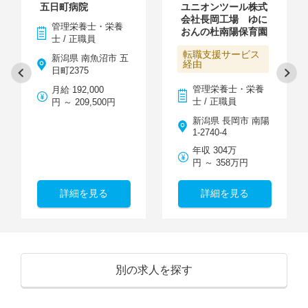
五日町病院
ユニオンツール株式
会社長岡工場 ゆに
管理栄養士・栄養
おんの杜南陽保育園
士 / 正職員
転職支援サービス
新潟県 南魚沼市 五
経由
日町2375
管理栄養士・栄養
月給 192,000
士 / 正職員
円 ～ 209,500円
新潟県 長岡市 南陽
1-2740-4
年収 304万
円 ～ 358万円
詳細を見る
詳細を見る
別の求人を探す