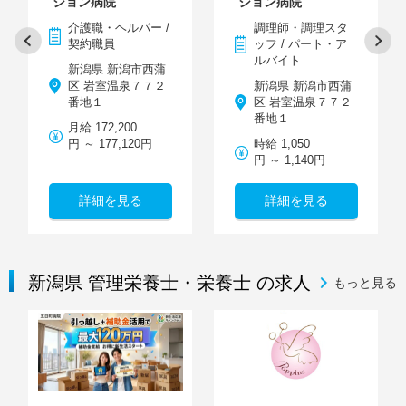
ション病院
ション病院
介護職・ヘルパー /
調理師・調理スタ
契約職員
ッフ / パート・ア
ルバイト
新潟県 新潟市西蒲
区 岩室温泉７７２
新潟県 新潟市西蒲
番地１
区 岩室温泉７７２
番地１
月給 172,200
円 ～ 177,120円
時給 1,050
円 ～ 1,140円
詳細を見る
詳細を見る
新潟県 管理栄養士・栄養士 の求人
もっと見る