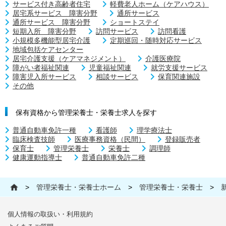
サービス付き高齢者住宅
軽費老人ホーム（ケアハウス）
居宅系サービス 障害分野
通所サービス
通所サービス 障害分野
ショートステイ
短期入所 障害分野
訪問サービス
訪問看護
小規模多機能型居宅介護
定期巡回・随時対応サービス
地域包括ケアセンター
居宅介護支援（ケアマネジメント）
介護医療院
障がい者福祉関連
児童福祉関連
就労支援サービス
障害児入所サービス
相談サービス
保育関連施設
その他
保有資格から管理栄養士・栄養士求人を探す
普通自動車免許一種
看護師
理学療法士
臨床検査技師
医療事務資格（民間）
登録販売者
保育士
管理栄養士
栄養士
調理師
健康運動指導士
普通自動車免許二種
>
管理栄養士・栄養士ホーム
>
管理栄養士・栄養士
>
個人情報の取扱い・利用規約