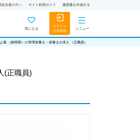
用担当者の方へ
サイト利用ガイド
履歴書を作成する
ログイン
気になる
メニュー
会員登録
よ風 （静岡県）の管理栄養士・栄養士の求人 （正職員）
人
(正職員)