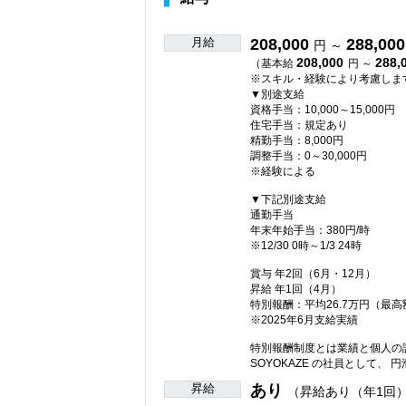
月給
208,000
288,000
円 ～
208,000
288,
（基本給
円 ～
※スキル・経験により考慮しま
▼別途支給
資格手当：10,000～15,000円
住宅手当：規定あり
精勤手当：8,000円
調整手当：0～30,000円
※経験による
▼下記別途支給
通勤手当
年末年始手当：380円/時
※12/30 0時～1/3 24時
賞与 年2回（6月・12月）
昇給 年1回（4月）
特別報酬：平均26.7万円（最高額
※2025年6月支給実績
特別報酬制度とは業績と個人の
SOYOKAZE の社員として
昇給
あり
（昇給あり（年1回