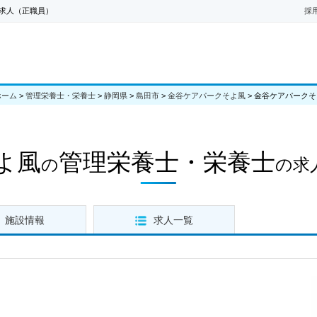
求人（正職員）
採
ホーム
>
管理栄養士・栄養士
>
静岡県
>
島田市
>
金谷ケアパークそよ風
>
金谷ケアパークそ
よ風
管理栄養士・栄養士
の
の求
施設情報
求人一覧