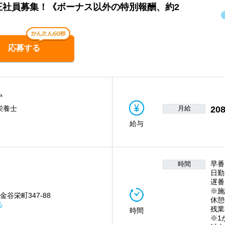
正社員募集！《ボーナス以外の特別報酬、約2
応募する
ム
月給
208
栄養士
給与
早番）
時間
日勤）
遅番）
※施
金谷栄町347-88
休憩
る
残業
時間
※1