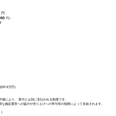
円
000
円）
す
95.8万円）
評価により、 賞与とは別に支払われる制度です。
、 円滑な施設運営への協力や売り上げへの寄与等の指標によって支給されます。
））