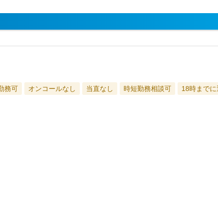
勤務可
オンコールなし
当直なし
時短勤務相談可
18時まで