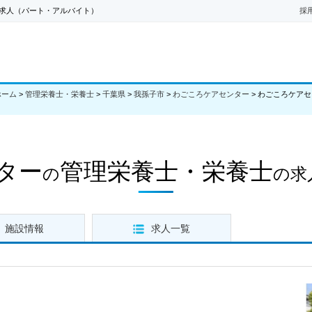
求人（パート・アルバイト）
採
ホーム
>
管理栄養士・栄養士
>
千葉県
>
我孫子市
>
わごころケアセンター
>
わごころケアセ
ター
管理栄養士・栄養士
の
の求
施設情報
求人一覧