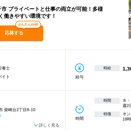
子市 プライベートと仕事の両立が可能！多様
く働きやすい環境です！
応募する
時給
1,3
栄養士
バイト
給与
８：
時間
週2
 柴崎台2丁目8-10
オン
特徴
る
時間
18
詳しく見る