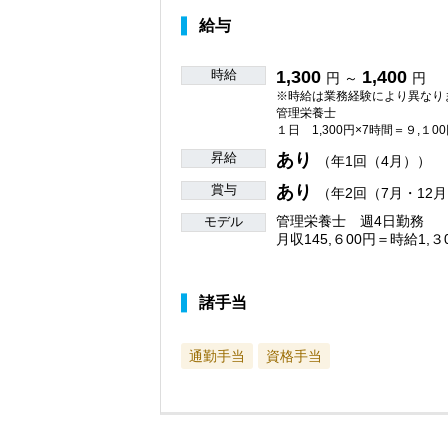
給与
時給
1,300
1,400
円 ～
円
※時給は業務経験により異なり
管理栄養士
１日 1,300円×7時間＝９,１0
昇給
あり
（年1回（4月））
賞与
あり
（年2回（7月・12
管理栄養士 週4日勤務
モデル
月収145,６00円＝時給1,３
諸手当
通勤手当
資格手当