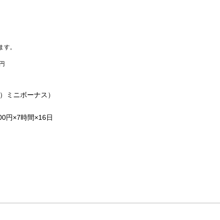
ます。
0円
月）ミニボーナス）
00円×7時間×16日