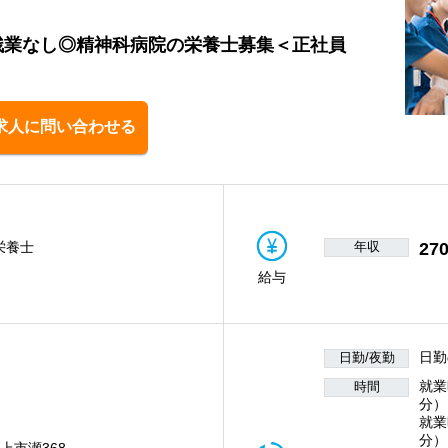
残業なし◎精神科病院の栄養士募集＜正社員
求人に問い合わせる
年収
27
栄養士
給与
日勤
日勤/夜勤
就業時
時間
分）
就業時
分）