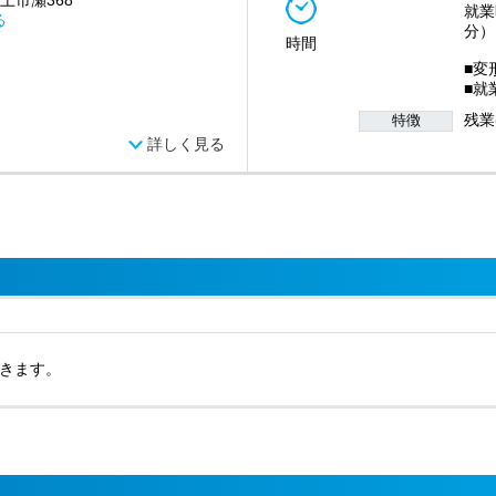
上市瀬368
就業時
る
分）
時間
■変
■就
残業
特徴
詳しく見る
きます。