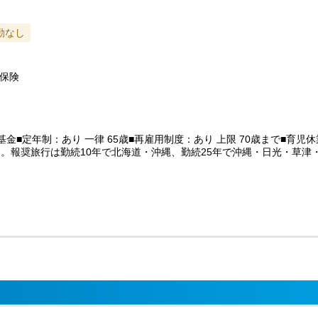
勤なし
保険
金■定年制：あり 一律 65歳■再雇用制度：あり 上限 70歳まで■育
。報奨旅行は勤続10年で北海道・沖縄、勤続25年で沖縄・日光・草津