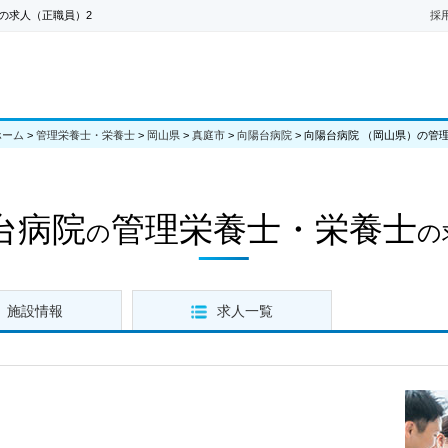
の求人（正職員）2
採
ホーム
>
管理栄養士・栄養士
>
岡山県
>
真庭市
>
向陽台病院
>
向陽台病院 （岡山県）の管
台病院
管理栄養士・栄養士
の
の
施設情報
求人一覧