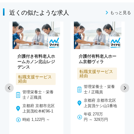
近くの似たような求人
もっと見る
介護付き有料老人ホ
介護付有料老人ホー
ームカノン北山レジ
ム京都ヴィラ
デンス
転職支援サービス
経由
転職支援サービス
経由
管理栄養士・栄養
管理栄養士・栄養
士 / 正職員
士 / 正職員
京都府 京都市北区
京都府 京都市北区
上賀茂ケシ山1番地
上賀茂松本町96-1
年収 270万
時給 1,122円 ～
円 ～ 329万円