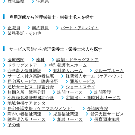
鹿児島県
沖縄県
雇用形態から管理栄養士・栄養士求人を探す
正職員
契約職員
パート・アルバイト
業務委託・その他
サービス形態から管理栄養士・栄養士求人を探す
医療機関
歯科
調剤・ドラッグストア
ドラッグストア
特別養護老人ホーム
介護老人保健施設
有料老人ホーム
グループホーム
サービス付き高齢者住宅
軽費老人ホーム（ケアハウス）
居宅系サービス 障害分野
通所サービス
通所サービス 障害分野
ショートステイ
短期入所 障害分野
訪問サービス
訪問看護
小規模多機能型居宅介護
定期巡回・随時対応サービス
地域包括ケアセンター
居宅介護支援（ケアマネジメント）
介護医療院
障がい者福祉関連
児童福祉関連
就労支援サービス
障害児入所サービス
相談サービス
保育関連施設
その他