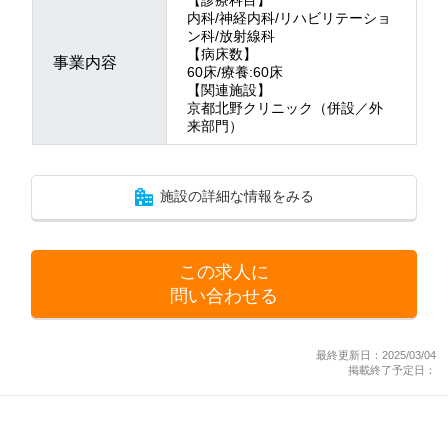
内科/神経内科/リハビリテーショ
ン科/放射線科
【病床数】
事業内容
60床/療養:60床
【関連施設】
京都北野クリニック（併設／外
来部門）
施設の詳細な情報をみる
この求人に
問い合わせる
最終更新日：2025/03/04
掲載終了予定日：