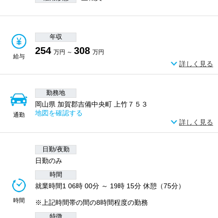
年収
254
308
万円 ～
万円
給与
詳しく見る
勤務地
岡山県 加賀郡吉備中央町 上竹７５３
地図を確認する
通勤
詳しく見る
日勤/夜勤
日勤のみ
時間
就業時間1 06時 00分 ～ 19時 15分 休憩（75分）
時間
※上記時間帯の間の8時間程度の勤務
特徴