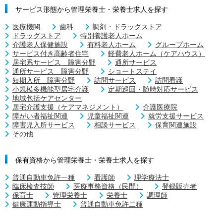
サービス形態から管理栄養士・栄養士求人を探す
医療機関
歯科
調剤・ドラッグストア
ドラッグストア
特別養護老人ホーム
介護老人保健施設
有料老人ホーム
グループホーム
サービス付き高齢者住宅
軽費老人ホーム（ケアハウス）
居宅系サービス 障害分野
通所サービス
通所サービス 障害分野
ショートステイ
短期入所 障害分野
訪問サービス
訪問看護
小規模多機能型居宅介護
定期巡回・随時対応サービス
地域包括ケアセンター
居宅介護支援（ケアマネジメント）
介護医療院
障がい者福祉関連
児童福祉関連
就労支援サービス
障害児入所サービス
相談サービス
保育関連施設
その他
保有資格から管理栄養士・栄養士求人を探す
普通自動車免許一種
看護師
理学療法士
臨床検査技師
医療事務資格（民間）
登録販売者
保育士
管理栄養士
栄養士
調理師
健康運動指導士
普通自動車免許二種