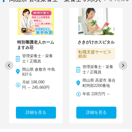
特別養護老人ホーム
さきがけホスピタル
ますみ荘
転職支援サービス
管理栄養士・栄養
経由
士 / 正職員
管理栄養士・栄養
岡山県 倉敷市 中島
士 / 正職員
837-5
岡山県 高梁市 落合
月給 198,090
町阿部2200番地
円 ～ 245,660円
年収 228万円 ～
詳細を見る
詳細を見る