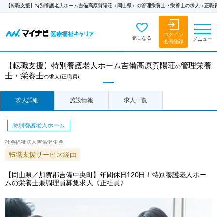
【転職支援】特別養護老人ホーム吉備高原賀陽荘（岡山県）の管理栄養士・栄養士の求人（正職
ログイン
気になる
メニュー
会員登録
【転職支援】
特別養護老人ホーム吉備高原賀陽荘
管理栄養
の
士・栄養士
の求人
(正職員)
求人詳細
施設情報
求人一覧
特別養護老人ホーム
社会福祉法人吉備健生会
転職支援サービス経由
【岡山県／加賀郡吉備中央町】年間休日120日！特別養護老人ホー
ムの栄養士兼調理員募集求人《正社員》