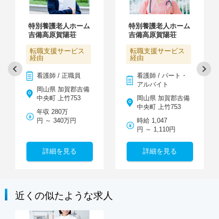
特別養護老人ホーム
特別養護老人ホーム
吉備高原賀陽荘
吉備高原賀陽荘
転職支援サービス
転職支援サービス
経由
経由
看護師 / 正職員
看護師 / パート・
アルバイト
岡山県 加賀郡吉備
中央町 上竹753
岡山県 加賀郡吉備
中央町 上竹753
年収 280万
円 ～ 340万円
時給 1,047
円 ～ 1,110円
詳細を見る
詳細を見る
近くの似たような求人