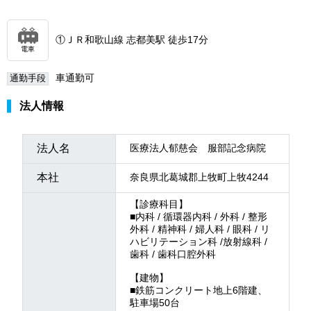
①ＪＲ和歌山線 志都美駅 徒歩17分
電車
車通勤可
通勤手段
法人情報
法人名
医療法人郁慈会 服部記念病院
本社
奈良県北葛城郡上牧町上牧4244
【診療科目】
■内科 / 循環器内科 / 外科 / 整形
外科 / 精神科 / 婦人科 / 眼科 / リ
ハビリテーション科 /放射線科 /
歯科 / 歯科口腔外科
【建物】
■鉄筋コンクリート地上6階建、
駐車場50台