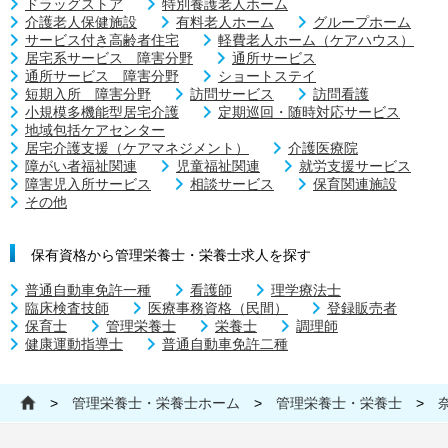
ドラッグストア
特別養護老人ホーム
介護老人保健施設
有料老人ホーム
グループホーム
サービス付き高齢者住宅
軽費老人ホーム（ケアハウス）
居宅系サービス 障害分野
通所サービス
通所サービス 障害分野
ショートステイ
短期入所 障害分野
訪問サービス
訪問看護
小規模多機能型居宅介護
定期巡回・随時対応サービス
地域包括ケアセンター
居宅介護支援（ケアマネジメント）
介護医療院
障がい者福祉関連
児童福祉関連
就労支援サービス
障害児入所サービス
相談サービス
保育関連施設
その他
保有資格から管理栄養士・栄養士求人を探す
普通自動車免許一種
看護師
理学療法士
臨床検査技師
医療事務資格（民間）
登録販売者
保育士
管理栄養士
栄養士
調理師
健康運動指導士
普通自動車免許二種
>
管理栄養士・栄養士ホーム
>
管理栄養士・栄養士
>