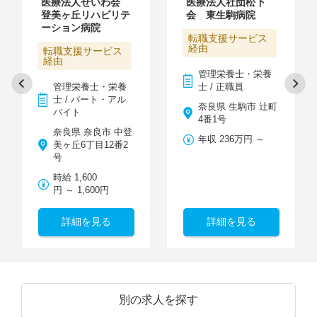
医療法人せいわ会
医療法人社団松下
登美ヶ丘リハビリテ
会 東生駒病院
ーション病院
転職支援サービス
経由
転職支援サービス
経由
管理栄養士・栄養
管理栄養士・栄養
士 / 正職員
士 / パート・アル
奈良県 生駒市 辻町
バイト
4番1号
奈良県 奈良市 中登
年収 236万円 ～
美ヶ丘6丁目12番2
号
時給 1,600
円 ～ 1,600円
詳細を見る
詳細を見る
別の求人を探す