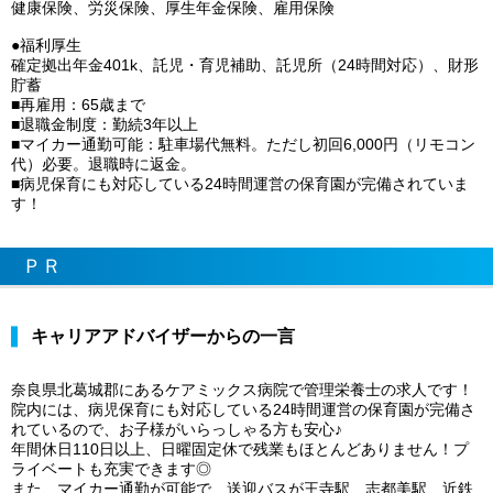
健康保険、労災保険、厚生年金保険、雇用保険
●福利厚生
確定拠出年金401k、託児・育児補助、託児所（24時間対応）、財形
貯蓄
■再雇用：65歳まで
■退職金制度：勤続3年以上
■マイカー通勤可能：駐車場代無料。ただし初回6,000円（リモコン
代）必要。退職時に返金。
■病児保育にも対応している24時間運営の保育園が完備されていま
す！
ＰＲ
キャリアアドバイザーからの一言
奈良県北葛城郡にあるケアミックス病院で管理栄養士の求人です！
院内には、病児保育にも対応している24時間運営の保育園が完備さ
れているので、お子様がいらっしゃる方も安心♪
年間休日110日以上、日曜固定休で残業もほとんどありません！プ
ライベートも充実できます◎
また、マイカー通勤が可能で、送迎バスが王寺駅、志都美駅、近鉄