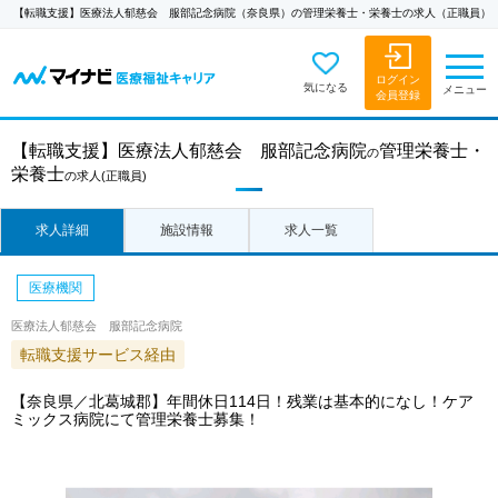
【転職支援】医療法人郁慈会 服部記念病院（奈良県）の管理栄養士・栄養士の求人（正職員）
ログイン
気になる
メニュー
会員登録
【転職支援】
医療法人郁慈会 服部記念病院
管理栄養士・
の
栄養士
の求人
(正職員)
求人詳細
施設情報
求人一覧
医療機関
医療法人郁慈会 服部記念病院
転職支援サービス経由
【奈良県／北葛城郡】年間休日114日！残業は基本的になし！ケア
ミックス病院にて管理栄養士募集！