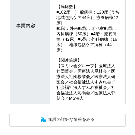
【病床数】
■162床 [一般病棟：120床 (うち
地域包括ケア44床)、療養病棟42
床]
事業内容
■1階：外来■2階：オペ室■3階：
内科病棟（60床）■4階：療養病
棟（42床）■5階：外科病棟（16
床）、地域包括ケア病棟（44
床）
【関連施設】
【スミレ会グループ】医療法人
社団菫会／医療法人凰林会／医
療法人社団桜栄会／医療法人研
医会／社会福祉法人すみれ会／
社会福祉法人すみれ福祉会／社
会福祉法人彩陽会／医療法人郁
慈会／MS法人
施設の詳細な情報をみる