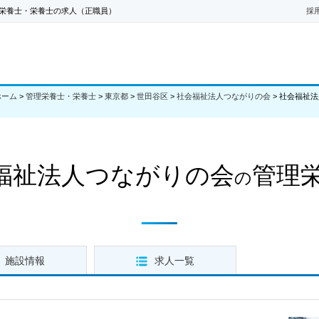
栄養士・栄養士の求人（正職員）
採
ホーム
>
管理栄養士・栄養士
>
東京都
>
世田谷区
>
社会福祉法人つながりの会
>
社会福祉法
福祉法人つながりの会
管理
の
施設情報
求人一覧