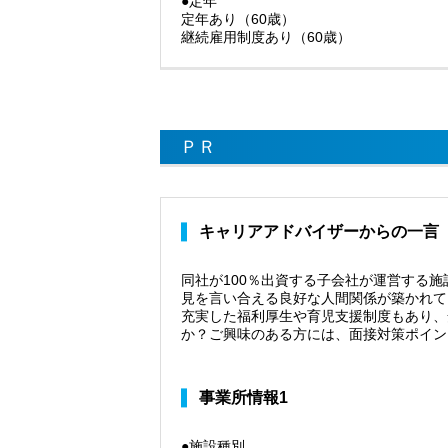
●定年
定年あり（60歳）
継続雇用制度あり（60歳）
ＰＲ
キャリアアドバイザーからの一言
同社が100％出資する子会社が運営する
見を言い合える良好な人間関係が築かれて
充実した福利厚生や育児支援制度もあり、
か？ご興味のある方には、面接対策ポイン
事業所情報1
●施設種別