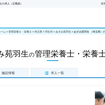
士の求人（正職員）
採
ホーム
>
管理栄養士・栄養士
>
埼玉県
>
羽生市
>
あずみ苑羽生
>
あずみ苑羽生 （埼玉県）
み苑羽生
管理栄養士・栄養
の
施設情報
求人一覧