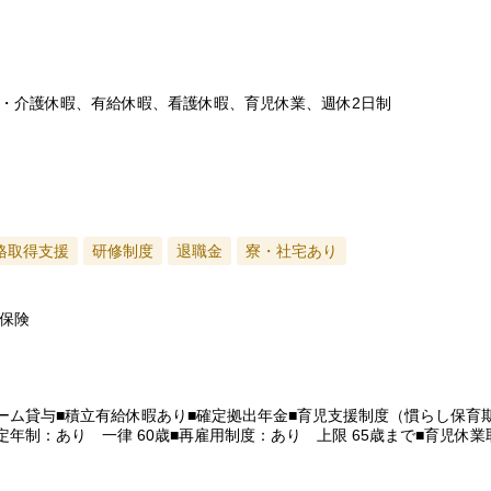
・介護休暇、有給休暇、看護休暇、育児休業、週休2日制
格取得支援
研修制度
退職金
寮・社宅あり
保険
ォーム貸与■積立有給休暇あり■確定拠出年金■育児支援制度（慣らし保育
■定年制：あり 一律 60歳■再雇用制度：あり 上限 65歳まで■育児休