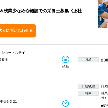
時＆残業少なめ◎施設での栄養士募集《正社
求人に問い合わせる
、ショートステイ
月給
238
栄養士
給与
日勤
日勤/夜勤
就業時
時間
分）
央3-3-21
■変
る