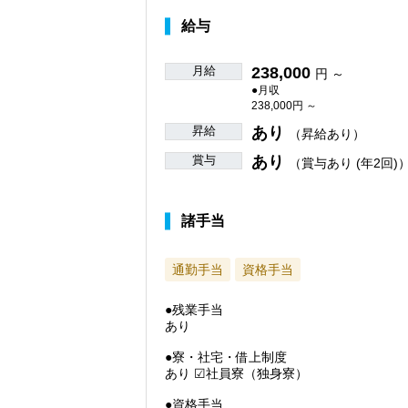
給与
月給
238,000
円 ～
●月収
238,000円 ～
昇給
あり
（昇給あり）
賞与
あり
（賞与あり (年2回)
諸手当
通勤手当
資格手当
●残業手当
あり
●寮・社宅・借上制度
あり ☑社員寮（独身寮）
●資格手当