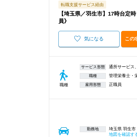
転職支援サービス経由
【埼玉県／羽生市】17時台定
員》
気になる
この
通所サービス
サービス形態
管理栄養士・
職種
正職員
職種
雇用形態
埼玉県 羽生市 中
勤務地
地図を確認す