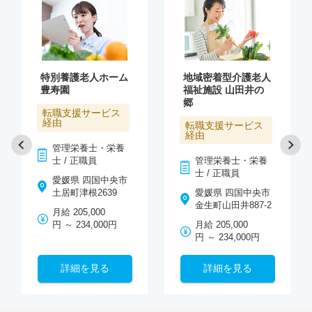
特別養護老人ホーム
地域密着型介護老人
豊寿園
福祉施設 山田井の
郷
転職支援サービス
経由
転職支援サービス
経由
管理栄養士・栄養
士 / 正職員
管理栄養士・栄養
士 / 正職員
愛媛県 四国中央市
土居町津根2639
愛媛県 四国中央市
金生町山田井887-2
月給 205,000
円 ～ 234,000円
月給 205,000
円 ～ 234,000円
詳細を見る
詳細を見る