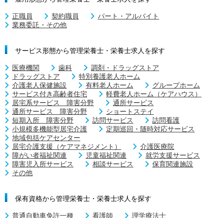
正職員
契約職員
パート・アルバイト
業務委託・その他
サービス形態から管理栄養士・栄養士求人を探す
医療機関
歯科
調剤・ドラッグストア
ドラッグストア
特別養護老人ホーム
介護老人保健施設
有料老人ホーム
グループホーム
サービス付き高齢者住宅
軽費老人ホーム（ケアハウス）
居宅系サービス 障害分野
通所サービス
通所サービス 障害分野
ショートステイ
短期入所 障害分野
訪問サービス
訪問看護
小規模多機能型居宅介護
定期巡回・随時対応サービス
地域包括ケアセンター
居宅介護支援（ケアマネジメント）
介護医療院
障がい者福祉関連
児童福祉関連
就労支援サービス
障害児入所サービス
相談サービス
保育関連施設
その他
保有資格から管理栄養士・栄養士求人を探す
普通自動車免許一種
看護師
理学療法士