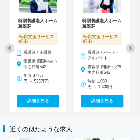
特別養護老人ホーム
特別養護老人ホーム
萬翠荘
萬翠荘
転職支援サービス
転職支援サービス
経由
経由
看護師 / 正職員
看護師 / パート・
アルバイト
愛媛県 四国中央市
中之庄町542
愛媛県 四国中央市
中之庄町542
年収 377万
円 ～ 525万円
時給 1,033
円 ～ 1,400円
詳細を見る
詳細を見る
近くの似たような求人