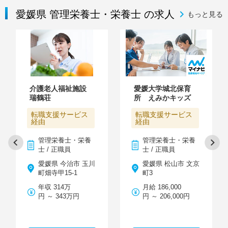
愛媛県 管理栄養士・栄養士 の求人
もっと見る
介護老人福祉施設
愛媛大学城北保育
瑞鶴荘
所 えみかキッズ
転職支援サービス
転職支援サービス
経由
経由
管理栄養士・栄養
管理栄養士・栄養
士 / 正職員
士 / 正職員
愛媛県 今治市 玉川
愛媛県 松山市 文京
町畑寺甲15-1
町3
年収 314万
月給 186,000
円 ～ 343万円
円 ～ 206,000円