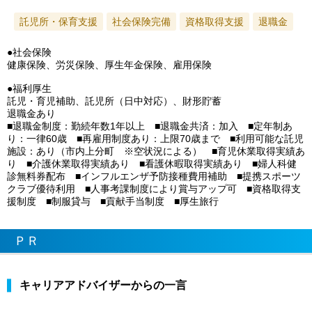
託児所・保育支援
社会保険完備
資格取得支援
退職金
●社会保険
健康保険、労災保険、厚生年金保険、雇用保険
●福利厚生
託児・育児補助、託児所（日中対応）、財形貯蓄
退職金あり
■退職金制度：勤続年数1年以上 ■退職金共済：加入 ■定年制あ
り：一律60歳 ■再雇用制度あり：上限70歳まで ■利用可能な託児
施設：あり（市内上分町 ※空状況による） ■育児休業取得実績あ
り ■介護休業取得実績あり ■看護休暇取得実績あり ■婦人科健
診無料券配布 ■インフルエンザ予防接種費用補助 ■提携スポーツ
クラブ優待利用 ■人事考課制度により賞与アップ可 ■資格取得支
援制度 ■制服貸与 ■貢献手当制度 ■厚生旅行
ＰＲ
キャリアアドバイザーからの一言