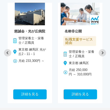
慈誠会・光が丘病院
名称非公開
管理栄養士・栄養
転職支援サービス
士 / 正職員
経由
東京都 練馬区 光が
管理栄養士・栄養
丘2－11－1
士 / 正職員
月給 233,300円 ～
東京都 練馬区
月給 250,000
円 ～ 310,000円
詳細を見る
詳細を見る