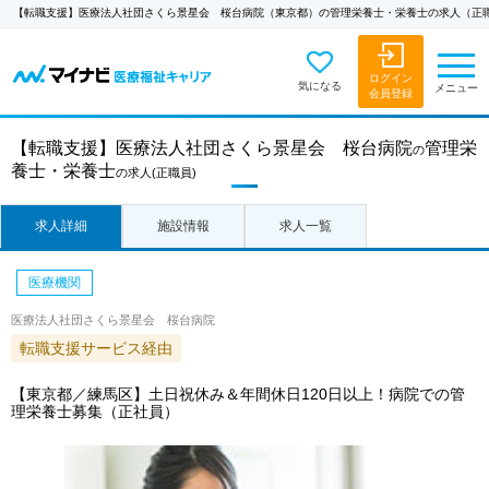
【転職支援】医療法人社団さくら景星会 桜台病院（東京都）の管理栄養士・栄養士の求人（正
ログイン
気になる
メニュー
会員登録
【転職支援】
医療法人社団さくら景星会 桜台病院
管理栄
の
養士・栄養士
の求人
(正職員)
求人詳細
施設情報
求人一覧
医療機関
医療法人社団さくら景星会 桜台病院
転職支援サービス経由
【東京都／練馬区】土日祝休み＆年間休日120日以上！病院での管
理栄養士募集（正社員）