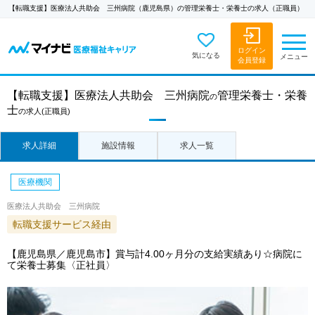
【転職支援】医療法人共助会 三州病院（鹿児島県）の管理栄養士・栄養士の求人（正職員）
ログイン
気になる
メニュー
会員登録
【転職支援】
医療法人共助会 三州病院
管理栄養士・栄養
の
士
の求人
(正職員)
求人詳細
施設情報
求人一覧
医療機関
医療法人共助会 三州病院
転職支援サービス経由
【鹿児島県／鹿児島市】賞与計4.00ヶ月分の支給実績あり☆病院に
て栄養士募集〈正社員〉