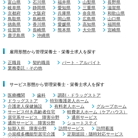
富山県
石川県
福井県
山梨県
長野県
岐阜県
静岡県
愛知県
三重県
滋賀県
京都府
大阪府
兵庫県
奈良県
和歌山県
鳥取県
島根県
岡山県
広島県
山口県
徳島県
香川県
愛媛県
高知県
福岡県
佐賀県
長崎県
熊本県
大分県
宮崎県
鹿児島県
沖縄県
雇用形態から管理栄養士・栄養士求人を探す
正職員
契約職員
パート・アルバイト
業務委託・その他
サービス形態から管理栄養士・栄養士求人を探す
医療機関
歯科
調剤・ドラッグストア
ドラッグストア
特別養護老人ホーム
介護老人保健施設
有料老人ホーム
グループホーム
サービス付き高齢者住宅
軽費老人ホーム（ケアハウス）
居宅系サービス 障害分野
通所サービス
通所サービス 障害分野
ショートステイ
短期入所 障害分野
訪問サービス
訪問看護
小規模多機能型居宅介護
定期巡回・随時対応サービス