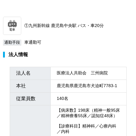
①九州新幹線 鹿児島中央駅 バス・車20分
電車
車通勤可
通勤手段
法人情報
法人名
医療法人共助会 三州病院
本社
鹿児島県鹿児島市犬迫町7783-1
従業員数
140名
【病床数】198床（精神一般95床
／精神療養55床／認知症48床）
【診療科目】精神科／心療内科
／内科