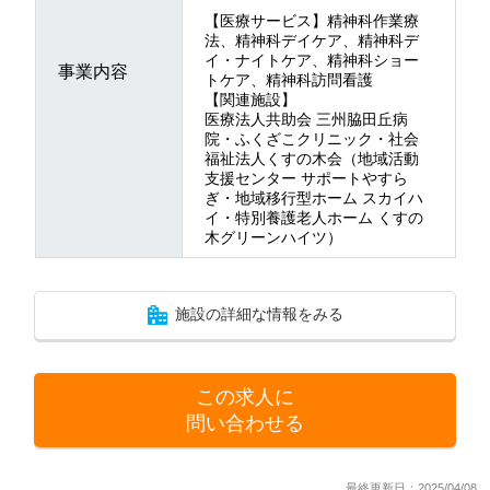
【医療サービス】精神科作業療
法、精神科デイケア、精神科デ
イ・ナイトケア、精神科ショー
事業内容
トケア、精神科訪問看護
【関連施設】
医療法人共助会 三州脇田丘病
院・ふくざこクリニック・社会
福祉法人くすの木会（地域活動
支援センター サポートやすら
ぎ・地域移行型ホーム スカイハ
イ・特別養護老人ホーム くすの
木グリーンハイツ）
施設の詳細な情報をみる
この求人に
問い合わせる
最終更新日：2025/04/08