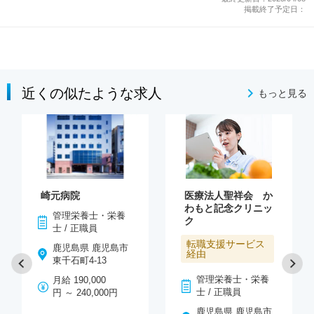
掲載終了予定日：
近くの似たような求人
もっと見る
崎元病院
医療法人聖祥会 か
わもと記念クリニッ
管理栄養士・栄養
ク
士 / 正職員
転職支援サービス
鹿児島県 鹿児島市
経由
東千石町4-13
管理栄養士・栄養
月給 190,000
士 / 正職員
円 ～ 240,000円
鹿児島県 鹿児島市