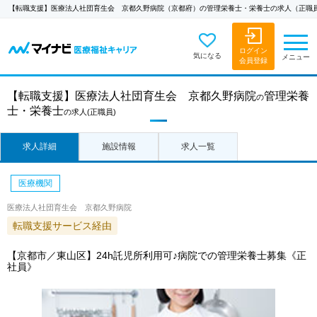
【転職支援】医療法人社団育生会 京都久野病院（京都府）の管理栄養士・栄養士の求人（正職
ログイン
気になる
メニュー
会員登録
【転職支援】
医療法人社団育生会 京都久野病院
管理栄養
の
士・栄養士
の求人
(正職員)
求人詳細
施設情報
求人一覧
医療機関
医療法人社団育生会 京都久野病院
転職支援サービス経由
【京都市／東山区】24h託児所利用可♪病院での管理栄養士募集《正
社員》