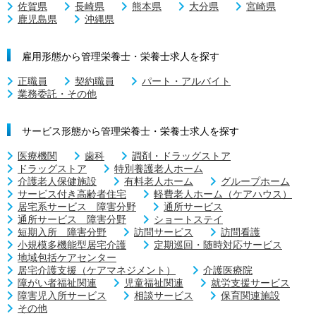
佐賀県
長崎県
熊本県
大分県
宮崎県
鹿児島県
沖縄県
雇用形態から管理栄養士・栄養士求人を探す
正職員
契約職員
パート・アルバイト
業務委託・その他
サービス形態から管理栄養士・栄養士求人を探す
医療機関
歯科
調剤・ドラッグストア
ドラッグストア
特別養護老人ホーム
介護老人保健施設
有料老人ホーム
グループホーム
サービス付き高齢者住宅
軽費老人ホーム（ケアハウス）
居宅系サービス 障害分野
通所サービス
通所サービス 障害分野
ショートステイ
短期入所 障害分野
訪問サービス
訪問看護
小規模多機能型居宅介護
定期巡回・随時対応サービス
地域包括ケアセンター
居宅介護支援（ケアマネジメント）
介護医療院
障がい者福祉関連
児童福祉関連
就労支援サービス
障害児入所サービス
相談サービス
保育関連施設
その他