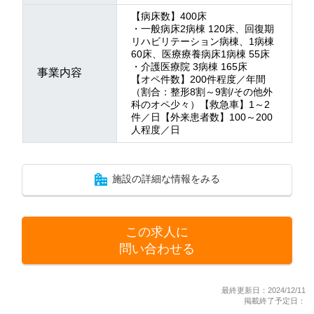
【病床数】400床
・一般病床2病棟 120床、回復期
リハビリテーション病棟、1病棟
60床、医療療養病床1病棟 55床
・介護医療院 3病棟 165床
事業内容
【オペ件数】200件程度／年間
（割合：整形8割～9割/その他外
科のオペ少々）【救急車】1～2
件／日【外来患者数】100～200
人程度／日
施設の詳細な情報をみる
この求人に
問い合わせる
最終更新日：2024/12/11
掲載終了予定日：