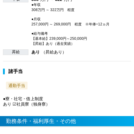
●年収
308万円 ～ 322万円 程度
●月収
257,000円 ～ 269,000円 程度 ※年俸÷12ヵ月
●給与備考
【基本給】239,000円～250,000円
【昇給】あり（過去実績）
昇給
あり
（昇給あり）
諸手当
通勤手当
●寮・社宅・借上制度
あり ☑社員寮（独身寮）
勤務条件・福利厚生・その他