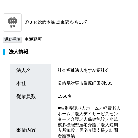
①ＪＲ総武本線 成東駅 徒歩15分
電車
車通勤可
通勤手段
法人情報
法人名
社会福祉法人あすか福祉会
本社
長崎県対馬市厳原町田渕933
従業員数
1560名
■特別養護老人ホーム／軽費老人
ホーム／老人デイサービスセン
ター／介護老人保健施設／小規
模多機能型居宅介護／老人短期
事業内容
入所施設／居宅介護支援／訪問
看護事業