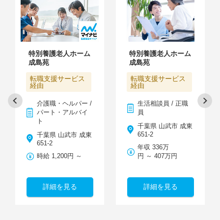
特別養護老人ホーム
特別養護老人ホーム
成島苑
成島苑
転職支援サービス
転職支援サービス
経由
経由
介護職・ヘルパー /
生活相談員 / 正職
パート・アルバイ
員
ト
千葉県 山武市 成東
651-2
千葉県 山武市 成東
651-2
年収 336万
時給 1,200円 ～
円 ～ 407万円
詳細を見る
詳細を見る