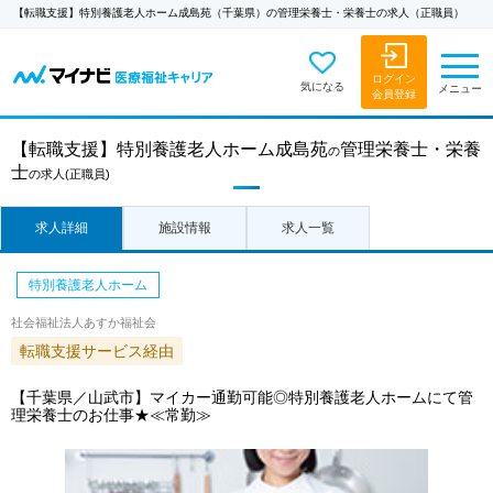
【転職支援】特別養護老人ホーム成島苑（千葉県）の管理栄養士・栄養士の求人（正職員）
ログイン
気になる
メニュー
会員登録
【転職支援】
特別養護老人ホーム成島苑
管理栄養士・栄養
の
士
の求人
(正職員)
求人詳細
施設情報
求人一覧
特別養護老人ホーム
社会福祉法人あすか福祉会
転職支援サービス経由
【千葉県／山武市】マイカー通勤可能◎特別養護老人ホームにて管
理栄養士のお仕事★≪常勤≫