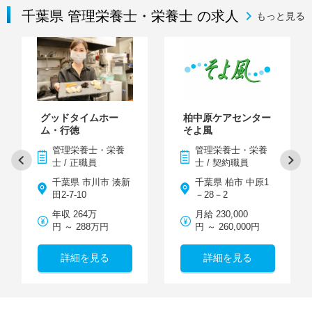
千葉県 管理栄養士・栄養士 の求人
もっと見る
グッドタイムホー
柏中原ケアセンター
ム・行徳
そよ風
管理栄養士・栄養
管理栄養士・栄養
士 / 正職員
士 / 契約職員
千葉県 市川市 湊新
千葉県 柏市 中原1
田2-7-10
－28－2
年収 264万
月給 230,000
円 ～ 288万円
円 ～ 260,000円
詳細を見る
詳細を見る