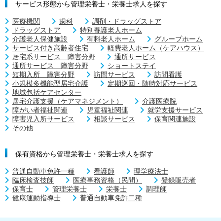
サービス形態から管理栄養士・栄養士求人を探す
医療機関
歯科
調剤・ドラッグストア
ドラッグストア
特別養護老人ホーム
介護老人保健施設
有料老人ホーム
グループホーム
サービス付き高齢者住宅
軽費老人ホーム（ケアハウス）
居宅系サービス 障害分野
通所サービス
通所サービス 障害分野
ショートステイ
短期入所 障害分野
訪問サービス
訪問看護
小規模多機能型居宅介護
定期巡回・随時対応サービス
地域包括ケアセンター
居宅介護支援（ケアマネジメント）
介護医療院
障がい者福祉関連
児童福祉関連
就労支援サービス
障害児入所サービス
相談サービス
保育関連施設
その他
保有資格から管理栄養士・栄養士求人を探す
普通自動車免許一種
看護師
理学療法士
臨床検査技師
医療事務資格（民間）
登録販売者
保育士
管理栄養士
栄養士
調理師
健康運動指導士
普通自動車免許二種