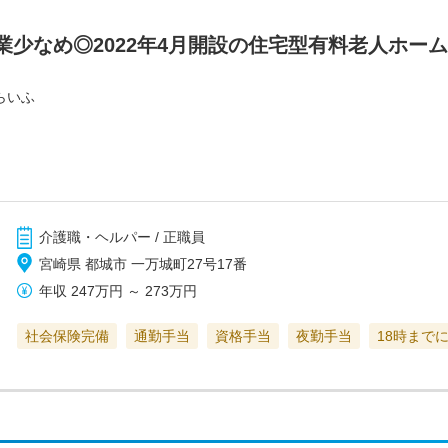
業少なめ◎2022年4月開設の住宅型有料老人ホー
らいふ
介護職・ヘルパー / 正職員
宮崎県 都城市 一万城町27号17番
年収
247万円
～
273万円
社会保険完備
通勤手当
資格手当
夜勤手当
18時まで