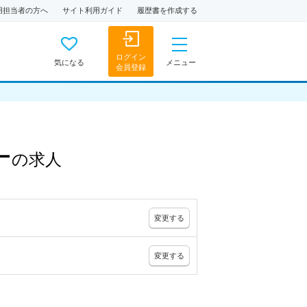
用担当者の方へ
サイト利用ガイド
履歴書を作成する
ログイン
気になる
メニュー
会員登録
ー
の
求人
変更
する
変更
する