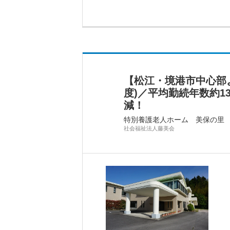
【松江・境港市中心部よ
度)／平均勤続年数約1
減！
特別養護老人ホーム 美保の里
社会福祉法人藤美会