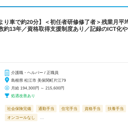
り車で約20分】＜初任者研修修了者＞残業月平均1h
年数約13年／資格取得支援制度あり／記録のICT化
介護職・ヘルパー / 正職員
島根県 松江市 美保関町片江79
月給
194,300円
～
215,600円
処遇改善あり
社会保険完備
通勤手当
住宅手当
資格手当
扶養手当
オンコールなし
…