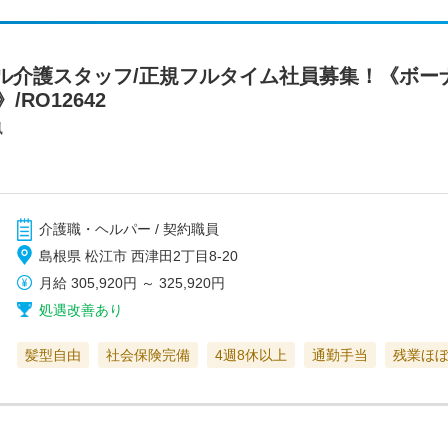
ル介護スタッフ/正規フルタイム社員募集！《ボー
RO12642
風
介護職・ヘルパー / 契約職員
島根県 松江市 西津田2丁目8-20
月給
305,920円
～
325,920円
処遇改善あり
髪型自由
社会保険完備
4週8休以上
通勤手当
残業ほ