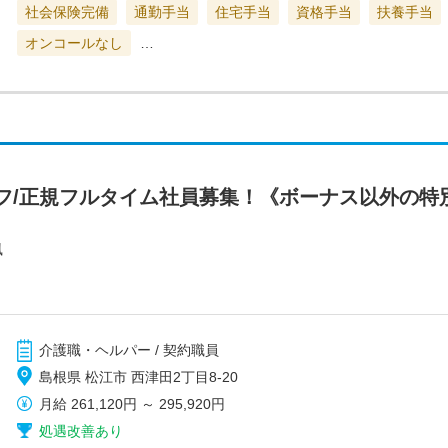
社会保険完備
通勤手当
住宅手当
資格手当
扶養手当
オンコールなし
…
フ/正規フルタイム社員募集！《ボーナス以外の特
風
介護職・ヘルパー / 契約職員
島根県 松江市 西津田2丁目8-20
月給
261,120円
～
295,920円
処遇改善あり