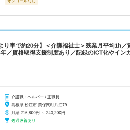
オンコールなし
…
り車で約20分】＜介護福祉士＞残業月平均1h／賞与3
3年／資格取得支援制度あり／記録のICT化やイン
介護職・ヘルパー / 正職員
島根県 松江市 美保関町片江79
月給
216,800円
～
240,200円
処遇改善あり