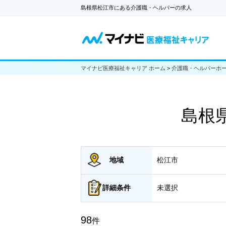
島根県松江市にある介護職・ヘルパーの求人
マイナビ医療福祉キャリア ホーム
>
介護職・ヘルパーホ
島根
地域
松江市
詳細
条件
未選択
98
件