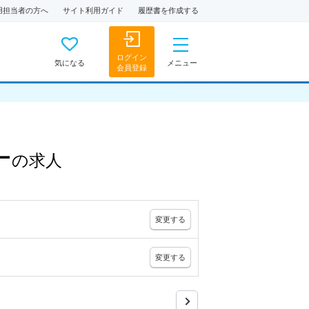
用担当者の方へ
サイト利用ガイド
履歴書を作成する
ログイン
気になる
メニュー
会員登録
ー
の
求人
変更
する
変更
する