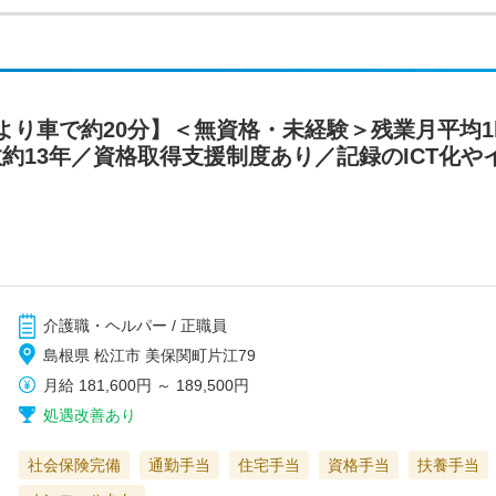
り車で約20分】＜無資格・未経験＞残業月平均1h／
数約13年／資格取得支援制度あり／記録のICT化
介護職・ヘルパー / 正職員
島根県 松江市 美保関町片江79
月給
181,600円
～
189,500円
処遇改善あり
社会保険完備
通勤手当
住宅手当
資格手当
扶養手当