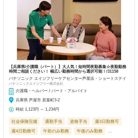
【兵庫県/介護職（パート）】大人気！短時間夜勤募集☆夜勤勤務
時間ご相談ください！ 幅広い勤務時間から選択可能！/31158
パナソニック エイジフリーケアセンター芦屋浜・ショートステイ
パナソニックエイジフリー株式会社
介護職・ヘルパー / パート・アルバイト
兵庫県 芦屋市 若葉町3-2
時給
1,123円
～
1,234円
社会保険完備
通勤手当
資格手当
週3日勤務可
週4日勤務可
午前のみ勤務
午後のみ勤務
…