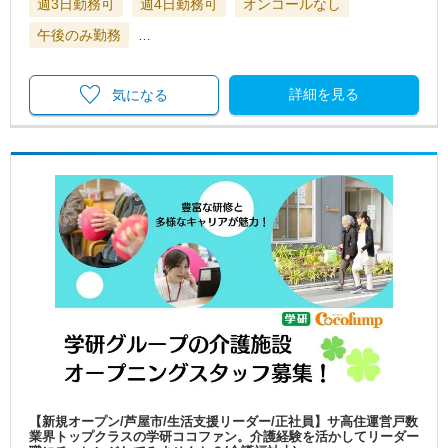
週3日勤務可
週4日勤務可
オンコールなし
午後のみ勤務
…
詳細を見る
気になる
【新規オープン/芦屋市/生活支援リーダー/正社員】サ高住運営戸数
業界トップクラスの学研ココファン。介護経験を活かしてリーダー