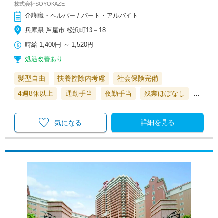
株式会社SOYOKAZE
介護職・ヘルパー / パート・アルバイト
兵庫県 芦屋市 松浜町13－18
時給
1,400円
～
1,520円
処遇改善あり
髪型自由
扶養控除内考慮
社会保険完備
4週8休以上
通勤手当
夜勤手当
残業ほぼなし
…
詳細を見る
気になる