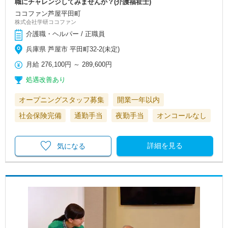
職にチャレンジしてみませんか？(介護福祉士)
ココファン芦屋平田町
株式会社学研ココファン
介護職・ヘルパー / 正職員
兵庫県 芦屋市 平田町32-2(未定)
月給
276,100円
～
289,600円
処遇改善あり
オープニングスタッフ募集
開業一年以内
社会保険完備
通勤手当
夜勤手当
オンコールなし
詳細を見る
気になる