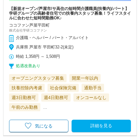
【新規オープン/芦屋市/サ高住の短時間介護職員(扶養内)/パート】
学研グループの高齢者住宅での扶養内スタッフ募集！ライフスタイ
ルに合わせた短時間勤務OK♪
ココファン芦屋平田町
株式会社学研ココファン
介護職・ヘルパー / パート・アルバイト
兵庫県 芦屋市 平田町32-2(未定)
時給
1,358円
～
1,508円
処遇改善あり
オープニングスタッフ募集
開業一年以内
扶養控除内考慮
社会保険完備
通勤手当
週3日勤務可
週4日勤務可
オンコールなし
午前のみ勤務
…
詳細を見る
気になる