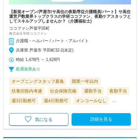
【新規オープン/芦屋市/サ高住の夜勤専従介護職員/パート】サ高住
運営戸数業界トップクラスの学研ココファン、夜勤ケアスタッフと
してスキルアップしませんか？（介護福祉士)
ココファン芦屋平田町
株式会社学研ココファン
介護職・ヘルパー / パート・アルバイト
兵庫県 芦屋市 平田町32-2(未定)
時給
1,478円
～
1,628円
処遇改善あり
オープニングスタッフ募集
開業一年以内
扶養控除内考慮
社会保険完備
通勤手当
夜勤手当
週3日勤務可
週4日勤務可
オンコールなし
…
詳細を見る
気になる