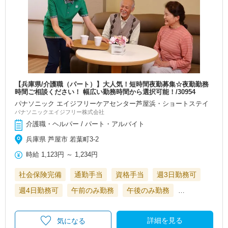
【兵庫県/介護職（パート）】大人気！短時間夜勤募集☆夜勤勤務
時間ご相談ください！ 幅広い勤務時間から選択可能！/30954
パナソニック エイジフリーケアセンター芦屋浜・ショートステイ
パナソニックエイジフリー株式会社
介護職・ヘルパー / パート・アルバイト
兵庫県 芦屋市 若葉町3-2
時給
1,123円
～
1,234円
社会保険完備
通勤手当
資格手当
週3日勤務可
週4日勤務可
午前のみ勤務
午後のみ勤務
…
詳細を見る
気になる