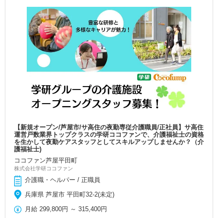
【新規オープン/芦屋市/サ高住の夜勤専従介護職員/正社員】サ高住
運営戸数業界トップクラスの学研ココファンで、介護福祉士の資格
を生かして夜勤ケアスタッフとしてスキルアップしませんか？（介
護福祉士)
ココファン芦屋平田町
株式会社学研ココファン
介護職・ヘルパー / 正職員
兵庫県 芦屋市 平田町32-2(未定)
月給
299,800円
～
315,400円