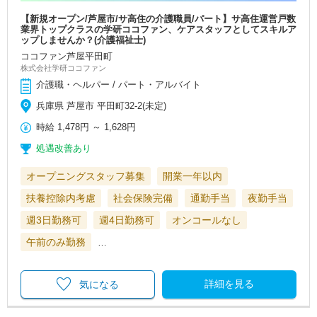
【新規オープン/芦屋市/サ高住の介護職員/パート】サ高住運営戸数
業界トップクラスの学研ココファン、ケアスタッフとしてスキルア
ップしませんか？(介護福祉士)
ココファン芦屋平田町
株式会社学研ココファン
介護職・ヘルパー / パート・アルバイト
兵庫県 芦屋市 平田町32-2(未定)
時給
1,478円
～
1,628円
処遇改善あり
オープニングスタッフ募集
開業一年以内
扶養控除内考慮
社会保険完備
通勤手当
夜勤手当
週3日勤務可
週4日勤務可
オンコールなし
午前のみ勤務
…
詳細を見る
気になる