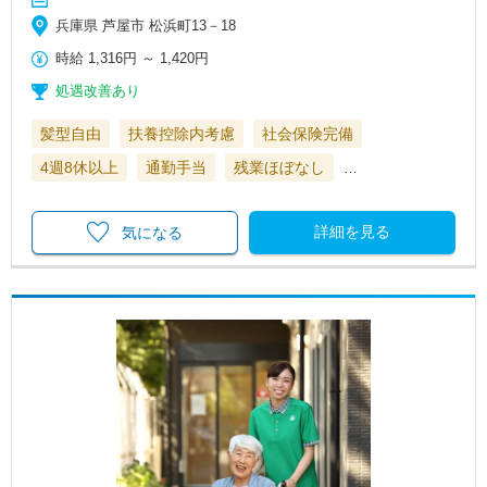
兵庫県 芦屋市 松浜町13－18
時給
1,316円
～
1,420円
処遇改善あり
髪型自由
扶養控除内考慮
社会保険完備
4週8休以上
通勤手当
残業ほぼなし
…
詳細を見る
気になる