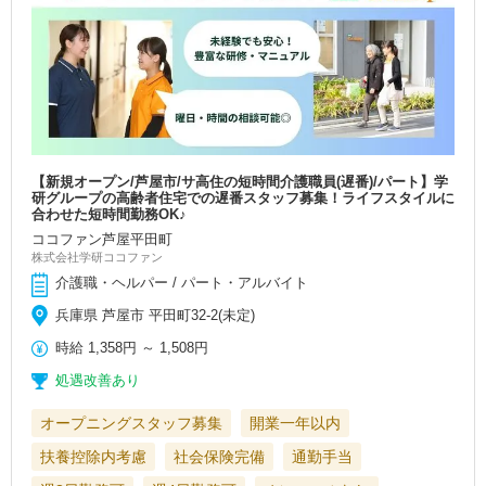
【新規オープン/芦屋市/サ高住の短時間介護職員(遅番)/パート】学
研グループの高齢者住宅での遅番スタッフ募集！ライフスタイルに
合わせた短時間勤務OK♪
ココファン芦屋平田町
株式会社学研ココファン
介護職・ヘルパー / パート・アルバイト
兵庫県 芦屋市 平田町32-2(未定)
時給
1,358円
～
1,508円
処遇改善あり
オープニングスタッフ募集
開業一年以内
扶養控除内考慮
社会保険完備
通勤手当