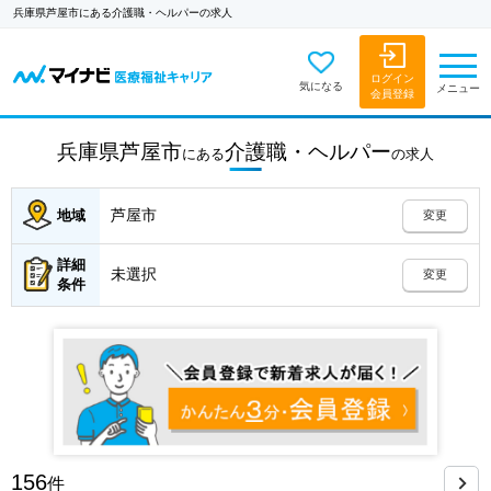
兵庫県芦屋市にある介護職・ヘルパーの求人
ログイン
気になる
メニュー
会員登録
兵庫県芦屋市
介護職・ヘルパー
にある
の
求人
芦屋市
地域
変更
詳細
未選択
変更
条件
156
件