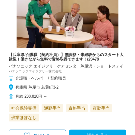
【兵庫県/介護職（契約社員）】無資格・未経験からのスタート大
歓迎！働きながら無料で資格取得できます！/29478
パナソニック エイジフリーケアセンター芦屋浜・ショートステイ
パナソニックエイジフリー株式会社
介護職・ヘルパー / 契約職員
兵庫県 芦屋市 若葉町3-2
月給
238,810円
～
社会保険完備
通勤手当
資格手当
夜勤手当
残業ほぼなし
…