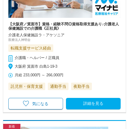
【大阪府／箕面市】資格・経験不問◎資格取得支援あり♪介護老人
保健施設での介護職《正社員》
介護老人保健施設ラ・アケソニア
医療法人神明会
転職支援サービス経由
介護職・ヘルパー / 正職員
大阪府 箕面市 白島1-19-3
月給
233,000円
～
266,000円
託児所・保育支援
通勤手当
夜勤手当
詳細を見る
気になる
新着