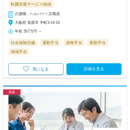
転職支援サービス経由
介護職・ヘルパー / 正職員
大阪府 箕面市 半町3-14-10
年収
357万円
～
社会保険完備
通勤手当
資格手当
夜勤手当
地域手当
詳細を見る
気になる
新着