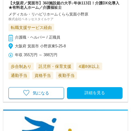
【大阪府／箕面市】360施設超の大手♪年休113日！介護DX化導入
★有料老人ホーム／介護福祉士
メディカル・リハビリホームくらら箕面小野原
株式会社ベネッセスタイルケア
転職支援サービス経由
介護職・ヘルパー / 正職員
大阪府 箕面市 小野原東5-25-8
年収
355万円
～
388万円
歩合制あり
託児所・保育支援
4週8休以上
通勤手当
資格手当
夜勤手当
詳細を見る
気になる