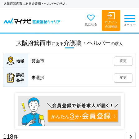
大阪府箕面市にある介護職・ヘルパーの求人
ログイン
気になる
メニュー
会員登録
大阪府箕面市
介護職・ヘルパー
にある
の
求人
箕面市
地域
変更
詳細
未選択
変更
条件
118
件