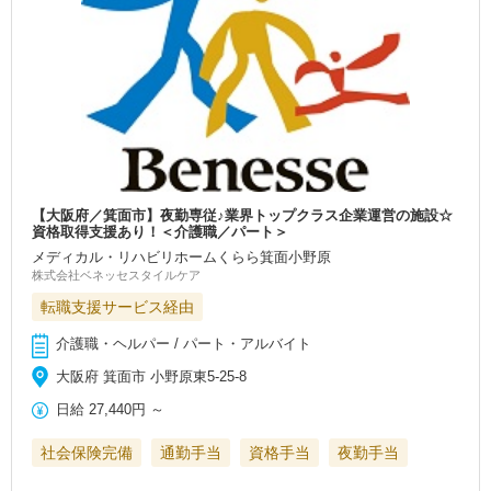
【大阪府／箕面市】夜勤専従♪業界トップクラス企業運営の施設☆
資格取得支援あり！＜介護職／パート＞
メディカル・リハビリホームくらら箕面小野原
株式会社ベネッセスタイルケア
転職支援サービス経由
介護職・ヘルパー / パート・アルバイト
大阪府 箕面市 小野原東5-25-8
日給
27,440円
～
社会保険完備
通勤手当
資格手当
夜勤手当