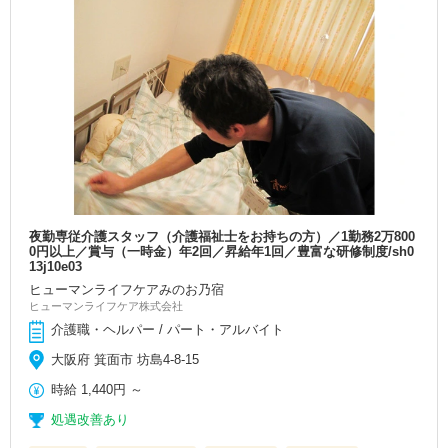
夜勤専従介護スタッフ（介護福祉士をお持ちの方）／1勤務2万800
0円以上／賞与（一時金）年2回／昇給年1回／豊富な研修制度/sh0
13j10e03
ヒューマンライフケアみのお乃宿
ヒューマンライフケア株式会社
介護職・ヘルパー / パート・アルバイト
大阪府 箕面市 坊島4-8-15
時給
1,440円
～
処遇改善あり