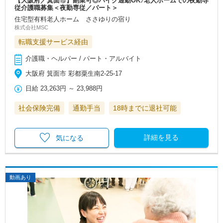
【大阪府／箕面市】副業可◎バイク通勤OK♪老人ホームでの夜勤専
従介護職募集＜夜勤専従／パート＞
住宅型有料老人ホーム ささゆりの宿り
株式会社MSC
転職支援サービス経由
介護職・ヘルパー / パート・アルバイト
大阪府 箕面市 彩都粟生南2‐25-17
日給
23,263円
～
23,988円
社会保険完備
通勤手当
18時までに退社可能
詳細を見る
気になる
動画あり