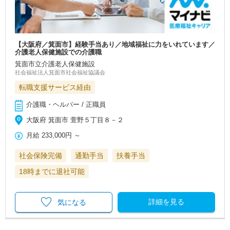
【大阪府／箕面市】経験手当あり／地域福祉に力をいれています／
介護老人保健施設での介護職
箕面市立介護老人保健施設
社会福祉法人箕面市社会福祉協議会
転職支援サービス経由
介護職・ヘルパー / 正職員
大阪府 箕面市 萱野５丁目８－２
月給
233,000円
～
社会保険完備
通勤手当
扶養手当
18時までに退社可能
詳細を見る
気になる