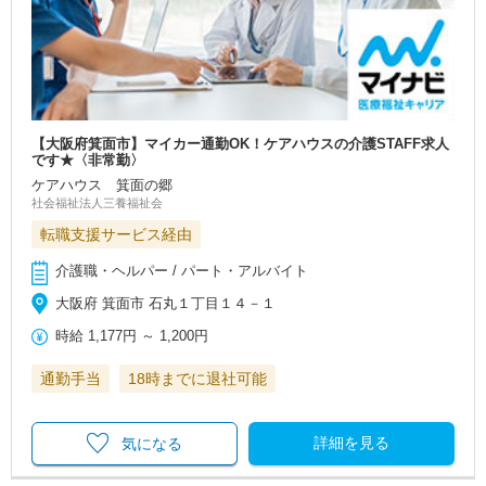
【大阪府箕面市】マイカー通勤OK！ケアハウスの介護STAFF求人
です★〈非常勤〉
ケアハウス 箕面の郷
社会福祉法人三養福祉会
転職支援サービス経由
介護職・ヘルパー / パート・アルバイト
大阪府 箕面市 石丸１丁目１４－１
時給
1,177円
～
1,200円
通勤手当
18時までに退社可能
詳細を見る
気になる