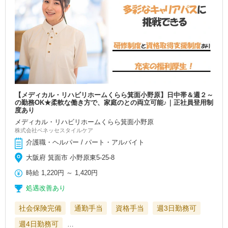
【メディカル・リハビリホームくらら箕面小野原】日中帯＆週２～
の勤務OK★柔軟な働き方で、家庭のとの両立可能♪｜正社員登用制
度あり
メディカル・リハビリホームくらら箕面小野原
株式会社ベネッセスタイルケア
介護職・ヘルパー / パート・アルバイト
大阪府 箕面市 小野原東5-25-8
時給
1,220円
～
1,420円
処遇改善あり
社会保険完備
通勤手当
資格手当
週3日勤務可
週4日勤務可
…