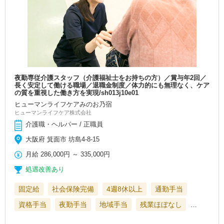
夜勤専従介護スタッフ（介護福祉士をお持ちの方）／賞与年2回／
長く安定して働ける職場／退職金制度／体力的にも無理なく、ケア
の質を重視した働き方を実現/sh013j10e01
ヒューマンライフケアみのお乃宿
ヒューマンライフケア株式会社
介護職・ヘルパー / 正職員
大阪府 箕面市 坊島4-8-15
月給
286,000円
～
335,000円
処遇改善あり
固定給
社会保険完備
4週8休以上
通勤手当
資格手当
夜勤手当
地域手当
残業ほぼなし
…