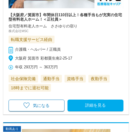
【大阪府／箕面市】年間休日110日以上！各種手当もが充実の住宅
型有料老人ホーム！＜正社員＞
住宅型有料老人ホーム ささゆりの宿り
株式会社MSC
転職支援サービス経由
介護職・ヘルパー / 正職員
大阪府 箕面市 彩都粟生南2-25-17
年収
293万円
～
363万円
社会保険完備
通勤手当
資格手当
夜勤手当
18時までに退社可能
詳細を見る
気になる
動画あり