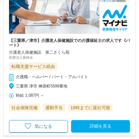
【三重県／津市】介護老人保健施設での介護福祉士の求人です《パ
ート》
介護老人保健施設 第二さくら苑
医療法人凰林会
転職支援サービス経由
介護職・ヘルパー / パート・アルバイト
三重県 津市 榊原町5599番地
時給
1,087円
～
社会保険完備
通勤手当
18時までに退社可能
詳細を見る
気になる