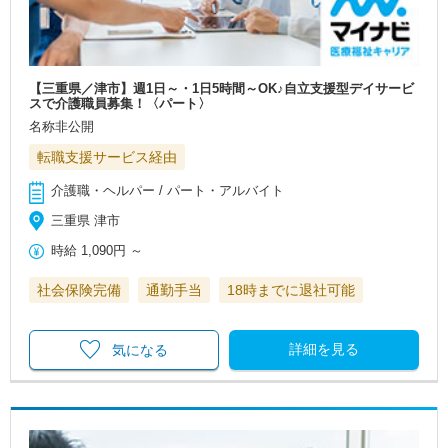
【三重県／津市】週1日～・1日5時間～OK♪自立支援型デイサービ
スで介護職員募集！〈パート〉
名称非公開
転職支援サービス経由
介護職・ヘルパー / パート・アルバイト
三重県 津市
時給
1,090円
～
社会保険完備
通勤手当
18時までに退社可能
詳細を見る
気になる