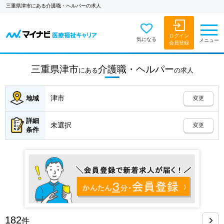
三重県津市にある介護職・ヘルパーの求人
ログイン
気になる
メニュー
会員登録
三重県津市
介護職・ヘルパー
にある
の
求人
津市
地域
変更
詳細
未選択
変更
条件
182
件