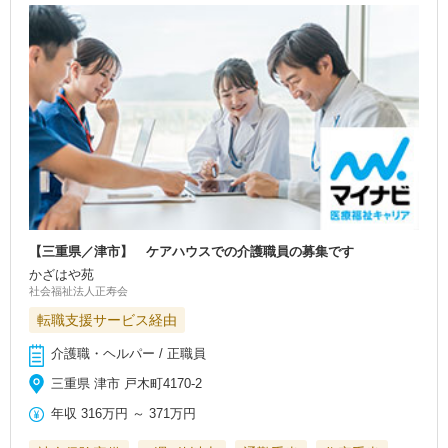
【三重県／津市】 ケアハウスでの介護職員の募集です
かざはや苑
社会福祉法人正寿会
転職支援サービス経由
介護職・ヘルパー / 正職員
三重県 津市 戸木町4170-2
年収
316万円
～
371万円