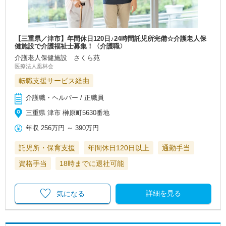
【三重県／津市】年間休日120日♪24時間託児所完備☆介護老人保
健施設で介護福祉士募集！〈介護職〉
介護老人保健施設 さくら苑
医療法人凰林会
転職支援サービス経由
介護職・ヘルパー / 正職員
三重県 津市 榊原町5630番地
年収
256万円
～
390万円
託児所・保育支援
年間休日120日以上
通勤手当
資格手当
18時までに退社可能
詳細を見る
気になる