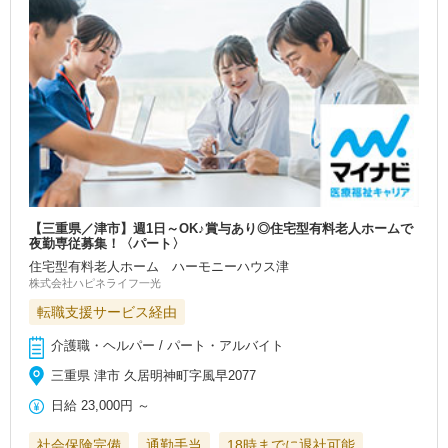
【三重県／津市】週1日～OK♪賞与あり◎住宅型有料老人ホームで
夜勤専従募集！〈パート〉
住宅型有料老人ホーム ハーモニーハウス津
株式会社ハピネライフ一光
転職支援サービス経由
介護職・ヘルパー / パート・アルバイト
三重県 津市 久居明神町字風早2077
日給
23,000円
～
社会保険完備
通勤手当
18時までに退社可能