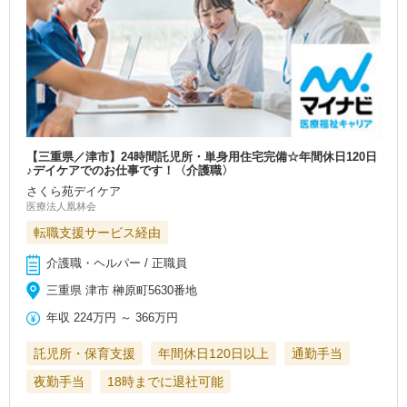
【三重県／津市】24時間託児所・単身用住宅完備☆年間休日120日
♪デイケアでのお仕事です！〈介護職〉
さくら苑デイケア
医療法人凰林会
転職支援サービス経由
介護職・ヘルパー / 正職員
三重県 津市 榊原町5630番地
年収
224万円
～
366万円
託児所・保育支援
年間休日120日以上
通勤手当
夜勤手当
18時までに退社可能