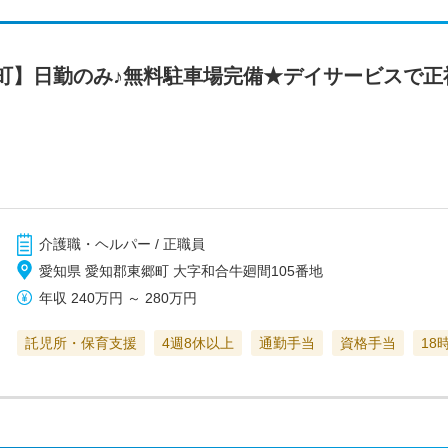
町】日勤のみ♪無料駐車場完備★デイサービスで正
介護職・ヘルパー / 正職員
愛知県 愛知郡東郷町 大字和合牛廻間105番地
年収
240万円
～
280万円
託児所・保育支援
4週8休以上
通勤手当
資格手当
18