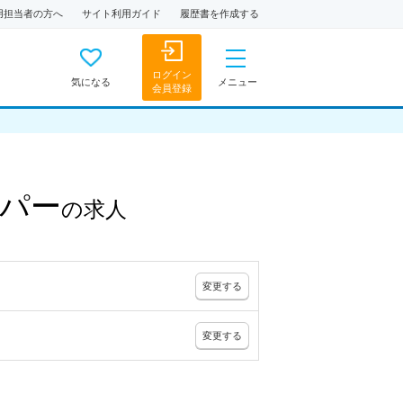
用担当者の方へ
サイト利用ガイド
履歴書を作成する
ログイン
気になる
メニュー
会員登録
パー
の
求人
変更
する
変更
する