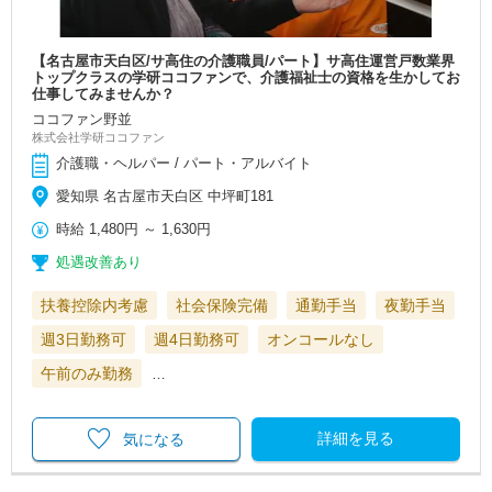
【名古屋市天白区/サ高住の介護職員/パート】サ高住運営戸数業界
トップクラスの学研ココファンで、介護福祉士の資格を生かしてお
仕事してみませんか？
ココファン野並
株式会社学研ココファン
介護職・ヘルパー / パート・アルバイト
愛知県 名古屋市天白区 中坪町181
時給
1,480円
～
1,630円
処遇改善あり
扶養控除内考慮
社会保険完備
通勤手当
夜勤手当
週3日勤務可
週4日勤務可
オンコールなし
午前のみ勤務
…
詳細を見る
気になる