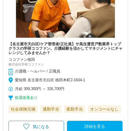
【名古屋市天白区/ケア管理者/正社員】サ高住運営戸数業界トップ
クラスの学研ココファン。介護経験を活かしてマネジメントにチャ
レンジしてみませんか？
ココファン植田
株式会社学研ココファン
介護職・ヘルパー / 正職員
愛知県 名古屋市天白区 植田本町2-1604-1
月給
309,300円
～
326,700円
処遇改善あり
社会保険完備
通勤手当
夜勤手当
オンコールなし
詳細を見る
気になる