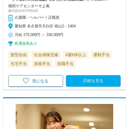
植田ケアセンターそよ風
株式会社SOYOKAZE
介護職・ヘルパー / 正職員
愛知県 名古屋市天白区 焼山2－1404
月給
275,000円
～
330,000円
処遇改善あり
髪型自由
社会保険完備
4週8休以上
通勤手当
住宅手当
資格手当
役職手当
詳細を見る
気になる