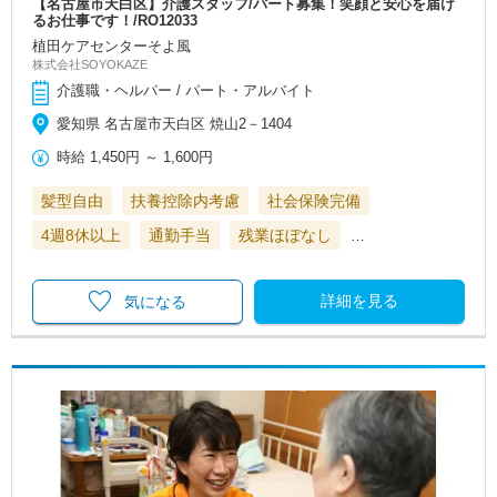
【名古屋市天白区】介護スタッフ/パート募集！笑顔と安心を届け
るお仕事です！/RO12033
植田ケアセンターそよ風
株式会社SOYOKAZE
介護職・ヘルパー / パート・アルバイト
愛知県 名古屋市天白区 焼山2－1404
時給
1,450円
～
1,600円
髪型自由
扶養控除内考慮
社会保険完備
4週8休以上
通勤手当
残業ほぼなし
…
詳細を見る
気になる