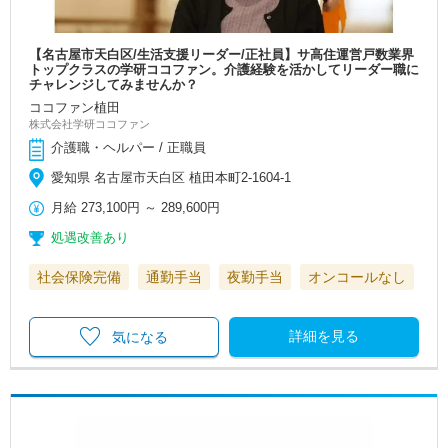
【名古屋市天白区/生活支援リーダー/正社員】サ高住運営戸数業界
トップクラスの学研ココファン。介護経験を活かしてリーダー職に
チャレンジしてみませんか？
ココファン植田
株式会社学研ココファン
介護職・ヘルパー / 正職員
愛知県 名古屋市天白区 植田本町2-1604-1
月給
273,100円
～
289,600円
処遇改善あり
社会保険完備
通勤手当
夜勤手当
オンコールなし
詳細を見る
気になる