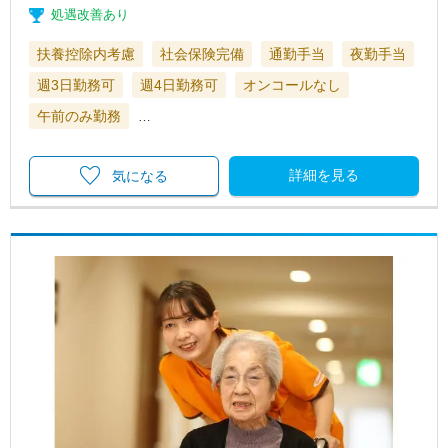
処遇改善あり
扶養控除内考慮
社会保険完備
通勤手当
夜勤手当
週3日勤務可
週4日勤務可
オンコールなし
午前のみ勤務
…
詳細を見る
気になる