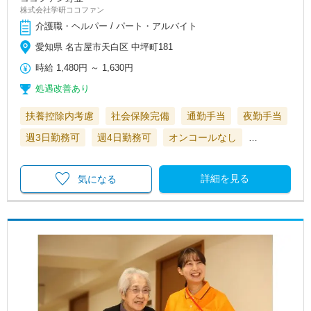
株式会社学研ココファン
介護職・ヘルパー / パート・アルバイト
愛知県 名古屋市天白区 中坪町181
時給
1,480円
～
1,630円
処遇改善あり
扶養控除内考慮
社会保険完備
通勤手当
夜勤手当
週3日勤務可
週4日勤務可
オンコールなし
…
詳細を見る
気になる