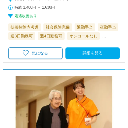
時給
1,480円
～
1,630円
処遇改善あり
扶養控除内考慮
社会保険完備
通勤手当
夜勤手当
週3日勤務可
週4日勤務可
オンコールなし
…
詳細を見る
気になる