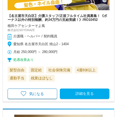
【名古屋市天白区】介護スタッフ/正規フルタイム社員募集！《ボ
ーナス以外の特別報酬、約34万円の支給実績！》/RO10452
植田ケアセンターそよ風
株式会社SOYOKAZE
介護職・ヘルパー / 契約職員
愛知県 名古屋市天白区 焼山2－1404
月給
250,000円
～
280,000円
処遇改善あり
髪型自由
固定給
社会保険完備
4週8休以上
通勤手当
残業ほぼなし
詳細を見る
気になる