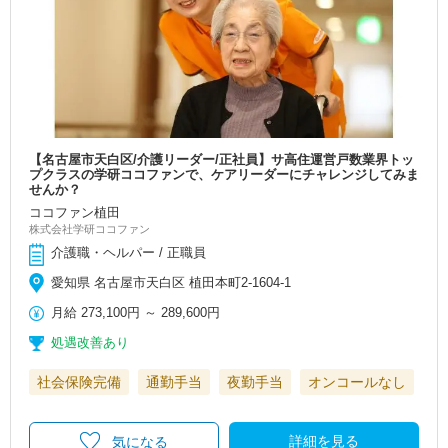
【名古屋市天白区/介護リーダー/正社員】サ高住運営戸数業界トッ
プクラスの学研ココファンで、ケアリーダーにチャレンジしてみま
せんか？
ココファン植田
株式会社学研ココファン
介護職・ヘルパー / 正職員
愛知県 名古屋市天白区 植田本町2-1604-1
月給
273,100円
～
289,600円
処遇改善あり
社会保険完備
通勤手当
夜勤手当
オンコールなし
詳細を見る
気になる