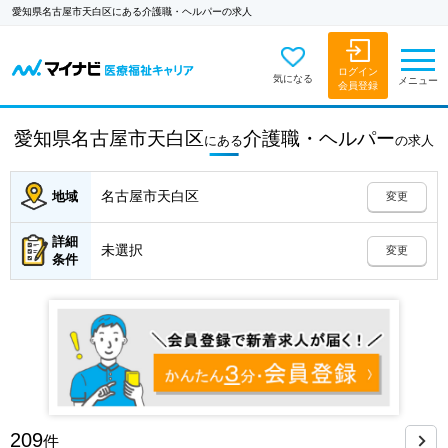
愛知県名古屋市天白区にある介護職・ヘルパーの求人
ログイン
気になる
メニュー
会員登録
愛知県名古屋市天白区
介護職・ヘルパー
にある
の
求人
名古屋市天白区
地域
変更
詳細
未選択
変更
条件
209
件