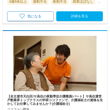
4週8休以上
通勤手当
夜勤手当
残業ほぼなし
…
詳細を見る
気になる
【名古屋市天白区/サ高住の夜勤専従介護職員/パート】サ高住運営
戸数業界トップクラスの学研ココファンで、介護福祉士の資格を生
かしてお仕事してみませんか？(介護福祉士)
ココファン野並