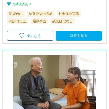
処遇改善あり
髪型自由
扶養控除内考慮
社会保険完備
4週8休以上
通勤手当
残業ほぼなし
…
詳細を見る
気になる