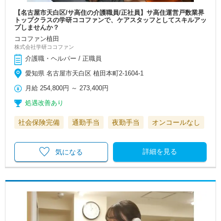
【名古屋市天白区/サ高住の介護職員/正社員】サ高住運営戸数業界
トップクラスの学研ココファンで、ケアスタッフとしてスキルアッ
プしませんか？
ココファン植田
株式会社学研ココファン
介護職・ヘルパー / 正職員
愛知県 名古屋市天白区 植田本町2-1604-1
月給
254,800円
～
273,400円
処遇改善あり
社会保険完備
通勤手当
夜勤手当
オンコールなし
詳細を見る
気になる