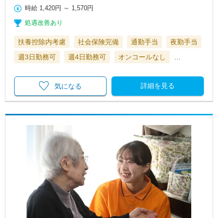
時給
1,420円
～
1,570円
処遇改善あり
扶養控除内考慮
社会保険完備
通勤手当
夜勤手当
週3日勤務可
週4日勤務可
オンコールなし
…
詳細を見る
気になる