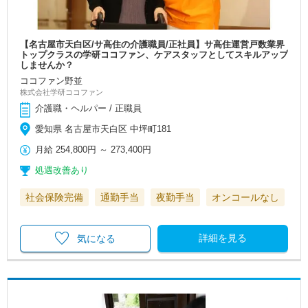
【名古屋市天白区/サ高住の介護職員/正社員】サ高住運営戸数業界
トップクラスの学研ココファン、ケアスタッフとしてスキルアップ
しませんか？
ココファン野並
株式会社学研ココファン
介護職・ヘルパー / 正職員
愛知県 名古屋市天白区 中坪町181
月給
254,800円
～
273,400円
処遇改善あり
社会保険完備
通勤手当
夜勤手当
オンコールなし
詳細を見る
気になる