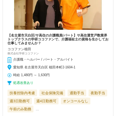
【名古屋市天白区/サ高住の介護職員/パート】サ高住運営戸数業界
トップクラスの学研ココファンで、介護福祉士の資格を生かしてお
仕事してみませんか？
ココファン植田
株式会社学研ココファン
介護職・ヘルパー / パート・アルバイト
愛知県 名古屋市天白区 植田本町2-1604-1
時給
1,480円
～
1,630円
処遇改善あり
扶養控除内考慮
社会保険完備
通勤手当
夜勤手当
週3日勤務可
週4日勤務可
オンコールなし
午前のみ勤務
…