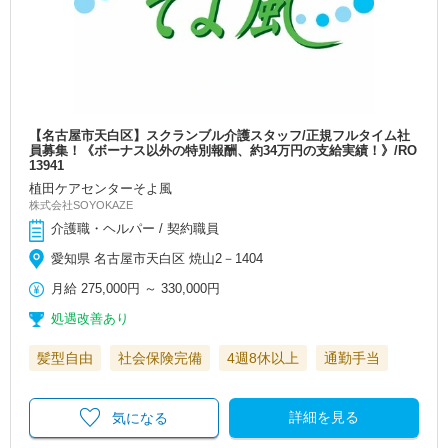
【名古屋市天白区】スクランブル介護スタッフ/正規フルタイム社
員募集！《ボーナス以外の特別報酬、約34万円の支給実績！》/RO
13941
植田ケアセンターそよ風
株式会社SOYOKAZE
介護職・ヘルパー / 契約職員
愛知県 名古屋市天白区 焼山2－1404
月給
275,000円
～
330,000円
処遇改善あり
髪型自由
社会保険完備
4週8休以上
通勤手当
詳細を見る
気になる