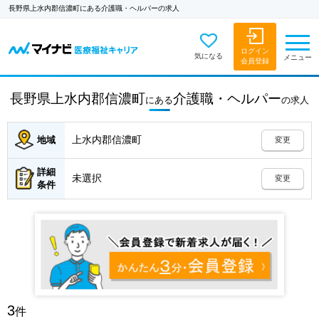
長野県上水内郡信濃町にある介護職・ヘルパーの求人
ログイン
気になる
メニュー
会員登録
長野県上水内郡信濃町
介護職・ヘルパー
にある
の
求人
上水内郡信濃町
地域
変更
詳細
未選択
変更
条件
3
件