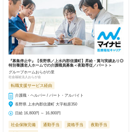
『募集停止中』【長野県／上水内郡信濃町】昇給・賞与実績あり◎
特別養護老人ホームでの介護職員募集＜夜勤専従／パート＞
グループホームおらがの里
社会福祉法人おらが会
転職支援サービス経由
介護職・ヘルパー / パート・アルバイト
長野県 上水内郡信濃町 大字柏原350
日給
16,800円
～
16,800円
社会保険完備
通勤手当
資格手当
夜勤手当