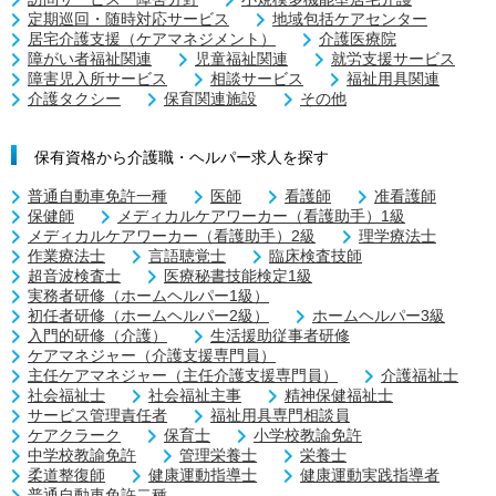
定期巡回・随時対応サービス
地域包括ケアセンター
居宅介護支援（ケアマネジメント）
介護医療院
障がい者福祉関連
児童福祉関連
就労支援サービス
障害児入所サービス
相談サービス
福祉用具関連
介護タクシー
保育関連施設
その他
保有資格から介護職・ヘルパー求人を探す
普通自動車免許一種
医師
看護師
准看護師
保健師
メディカルケアワーカー（看護助手）1級
メディカルケアワーカー（看護助手）2級
理学療法士
作業療法士
言語聴覚士
臨床検査技師
超音波検査士
医療秘書技能検定1級
実務者研修（ホームヘルパー1級）
初任者研修（ホームヘルパー2級）
ホームヘルパー3級
入門的研修（介護）
生活援助従事者研修
ケアマネジャー（介護支援専門員）
主任ケアマネジャー（主任介護支援専門員）
介護福祉士
社会福祉士
社会福祉主事
精神保健福祉士
サービス管理責任者
福祉用具専門相談員
ケアクラーク
保育士
小学校教諭免許
中学校教諭免許
管理栄養士
栄養士
柔道整復師
健康運動指導士
健康運動実践指導者
普通自動車免許二種