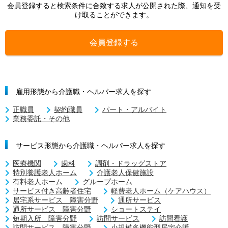
会員登録すると検索条件に合致する求人が公開された際、通知を受
け取ることができます。
会員登録する
雇用形態から介護職・ヘルパー求人を探す
正職員
契約職員
パート・アルバイト
業務委託・その他
サービス形態から介護職・ヘルパー求人を探す
医療機関
歯科
調剤・ドラッグストア
特別養護老人ホーム
介護老人保健施設
有料老人ホーム
グループホーム
サービス付き高齢者住宅
軽費老人ホーム（ケアハウス）
居宅系サービス 障害分野
通所サービス
通所サービス 障害分野
ショートステイ
短期入所 障害分野
訪問サービス
訪問看護
訪問サービス 障害分野
小規模多機能型居宅介護